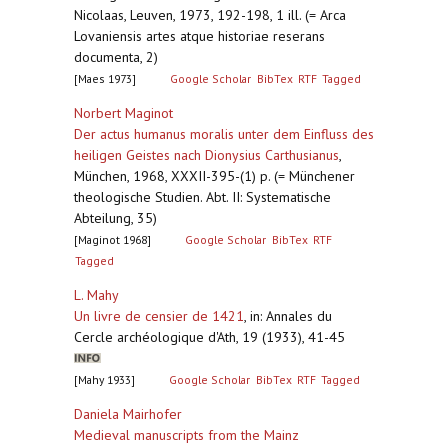
Nicolaas, Leuven, 1973, 192-198, 1 ill. (= Arca
Lovaniensis artes atque historiae reserans
documenta, 2)
[Maes 1973]
Google Scholar
BibTex
RTF
Tagged
Norbert Maginot
Der actus humanus moralis unter dem Einfluss des
heiligen Geistes nach Dionysius Carthusianus
,
München, 1968, XXXII-395-(1) p. (= Münchener
theologische Studien. Abt. II: Systematische
Abteilung, 35)
[Maginot 1968]
Google Scholar
BibTex
RTF
Tagged
L. Mahy
Un livre de censier de 1421
,
in: Annales du
Cercle archéologique d'Ath, 19 (1933), 41-45
[Mahy 1933]
Google Scholar
BibTex
RTF
Tagged
Daniela Mairhofer
Medieval manuscripts from the Mainz