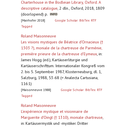
Charterhouse in the Bodleian Library, Oxford. A
descriptive catalogue
,
2 dln., Oxford, 2018, 1809
(doorlopend) p.
[Mairhofer 2018]
Google Scholar
BibTex
RTF
Tagged
Roland Maisonneuve
Les visions mystiques de Béatrice d’Ornacieux (†
1303 ?), moniale de la chartreuse de Parménie,
première prieure de la chartreuse d'Eymeux
,
in:
James Hogg (ed.), Kartäuserliturgie und
Kartäuserschrifttum. Internationaler Kongreß vom
2. bis 5. September 1987, Klosterneuburg, dl. 1,
Salzburg, 1988, 53-68 (= Analecta Cartusiana,
116:1)
[Maisonneuve 1988]
Google Scholar
BibTex
RTF
Tagged
Roland Maisonneuve
L'expérience mystique et visionnaire de
Marguerite d'Oingt († 1310), moniale chartreuse
,
in: Kartäusermystik und -mystiker. Dritter