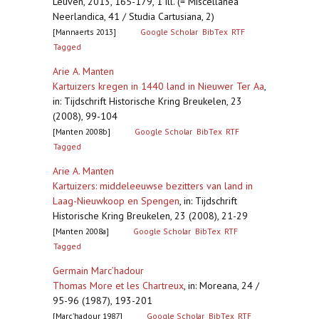
Leuven, 2013, 165-179, 1 ill. (= Miscellanea
Neerlandica, 41 / Studia Cartusiana, 2)
[Mannaerts 2013]
Google Scholar
BibTex
RTF
Tagged
Arie A. Manten
Kartuizers kregen in 1440 land in Nieuwer Ter Aa
,
in: Tijdschrift Historische Kring Breukelen, 23
(2008), 99-104
[Manten 2008b]
Google Scholar
BibTex
RTF
Tagged
Arie A. Manten
Kartuizers: middeleeuwse bezitters van land in
Laag-Nieuwkoop en Spengen
,
in: Tijdschrift
Historische Kring Breukelen, 23 (2008), 21-29
[Manten 2008a]
Google Scholar
BibTex
RTF
Tagged
Germain Marc’hadour
Thomas More et les Chartreux
,
in: Moreana, 24 /
95-96 (1987), 193-201
[Marc’hadour 1987]
Google Scholar
BibTex
RTF