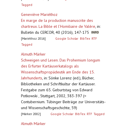
Tagged
Geneviève Mariéthoz
En marge de la production manuscrite des
chartreux. La Bible et l’Homiliaire de Valère
,
in:
Bulletin du CERCOR, 40 (2016), 147-175
[Mariéthoz 2016]
Google Scholar
BibTex
RTF
Tagged
Almuth Märker
Schweigen und Lesen. Das Prohemium longum
des Erfurter Kartäuserkatalogs als
Wissenschaftspropädeutik am Ende des 15.
Jahrhunderts
,
in: Sönke Lorenz (ed.), Bücher,
Bibliotheken und Schriftkultur der Kartäuser.
Festgabe zum 65. Geburtstag von Edward
Potkowski , Stuttgart, 2002, 383-397 (=
Contubernium. Tübinger Beiträge zur Universitäts-
und Wissenschaftsgeschichte, 59)
[Märker 2002]
Google Scholar
BibTex
RTF
Tagged
Almuth Märker