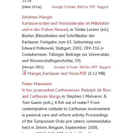
1218
[Malm 2011a]
Google Scholar
BibTex
RTF
Tagged
Johannes Mangei
Kartäuserorden und Visionsliteratur im Mittelalter
und in der Frühen Neuzeit
,
in: Sönke Lorenz (ed.),
Bücher, Bibliotheken und Schriftkultur der
Kartäuser. Festgabe zum 65. Geburtstag von
Edward Potkowski, Stuttgart, 2002, 289-316 (=
Contubernium. Tübinger Beiträge zur Universitäts-
und Wissenschaftsgeschichte, 59)
[Mangei 2002]
Google Scholar
BibTex
RTF
Tagged
Mangei_Kartäuser und Vision.PDF
(5.12 MB)
Pieter Mannaerts
In hoc praecedunt Carthusienses. Radulph de Rivo
and Carthusian liturgy
,
in: Stephen J. Molvarec &
Tom Gaens (eds.), A fish out of water? From
contemplative solitude to Carthusian involvement
in pastoral care and reform activity. Proceedings
of the Symposium Ordo pre ceteris commendatus
held in Zelem, Belgium, Septermber 2008,