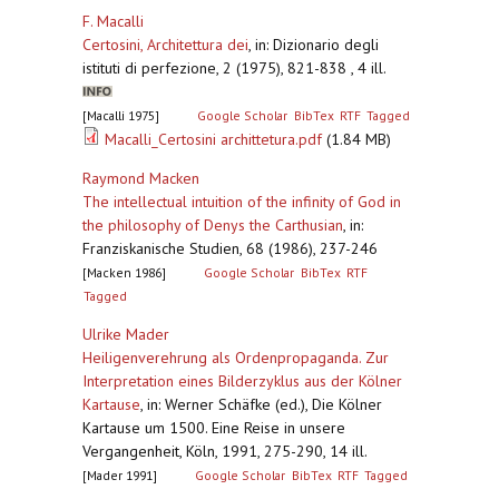
F. Macalli
Certosini, Architettura dei
,
in: Dizionario degli
istituti di perfezione, 2 (1975), 821-838 , 4 ill.
[Macalli 1975]
Google Scholar
BibTex
RTF
Tagged
Macalli_Certosini archittetura.pdf
(1.84 MB)
Raymond Macken
The intellectual intuition of the infinity of God in
the philosophy of Denys the Carthusian
,
in:
Franziskanische Studien, 68 (1986), 237-246
[Macken 1986]
Google Scholar
BibTex
RTF
Tagged
Ulrike Mader
Heiligenverehrung als Ordenpropaganda. Zur
Interpretation eines Bilderzyklus aus der Kölner
Kartause
,
in: Werner Schäfke (ed.), Die Kölner
Kartause um 1500. Eine Reise in unsere
Vergangenheit, Köln, 1991, 275-290, 14 ill.
[Mader 1991]
Google Scholar
BibTex
RTF
Tagged