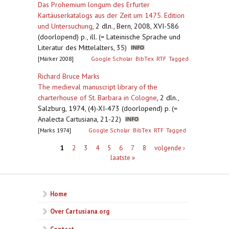
Das Prohemium longum des Erfurter
Kartäuserkatalogs aus der Zeit um 1475. Edition
und Untersuchung
,
2 dln., Bern, 2008, XVI-586
(doorlopend) p., ill. (= Lateinische Sprache und
Literatur des Mittelalters, 35)
[Märker 2008]
Google Scholar
BibTex
RTF
Tagged
Richard Bruce Marks
The medieval manuscript library of the
charterhouse of St. Barbara in Cologne
,
2 dln.,
Salzburg, 1974, (4)-XI-473 (doorlopend) p. (=
Analecta Cartusiana, 21-22)
[Marks 1974]
Google Scholar
BibTex
RTF
Tagged
Pagina's
1
2
3
4
5
6
7
8
volgende ›
laatste »
Home
Over Cartusiana.org
Contact