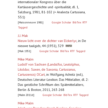
internationaler Kongress über die
Kartäusergeschichte und -spiritualität, dl. 1,
Salzburg, 1981, 81-102 (= Analecta Cartusiana,
55:1)
[Maisonneuve 1981]
Google Scholar
BibTex
RTF
Tagged
J.J. Mak
Nieuw licht over de dichter van Elckerlyc
,
in: De
nieuwe taalgids, 44 (1951), 329
[Mak 1951]
Google Scholar
BibTex
RTF
Tagged
Mike Malm
Ludolf von Sachsen (Landulfus, Leutolphus,
Litoldus; Saxen, de Saxonia, Cartusianus,
Cartusiensis) OCart
,
in: Wolfgang Achnitz (ed.),
Deutsches Literatur-Lexikon. Das Mittelalter, dl. 2:
Das geistliche Schrifttum des Spätmittelalters,
Berlin & Boston, 2011, 263-268
[Malm 2011d]
Google Scholar
BibTex
RTF
Tagged
Mike Malm