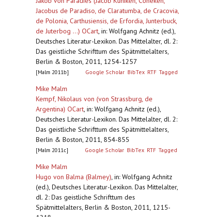
Jakob von Paradies (Jacob Kuniken, Coneken,
Jacobus de Paradiso, de Claratumba, de Cracovia,
de Polonia, Carthusiensis, de Erfordia, Junterbuck,
de Juterbog ...) OCart
,
in: Wolfgang Achnitz (ed.),
Deutsches Literatur-Lexikon. Das Mittelalter, dl. 2:
Das geistliche Schrifttum des Spätmittelalters,
Berlin & Boston, 2011, 1254-1257
[Malm 2011b]
Google Scholar
BibTex
RTF
Tagged
Mike Malm
Kempf, Nikolaus von (von Strassburg, de
Argentina) OCart
,
in: Wolfgang Achnitz (ed.),
Deutsches Literatur-Lexikon. Das Mittelalter, dl. 2:
Das geistliche Schrifttum des Spätmittelalters,
Berlin & Boston, 2011, 854-855
[Malm 2011c]
Google Scholar
BibTex
RTF
Tagged
Mike Malm
Hugo von Balma (Balmey)
,
in: Wolfgang Achnitz
(ed.), Deutsches Literatur-Lexikon. Das Mittelalter,
dl. 2: Das geistliche Schrifttum des
Spätmittelalters, Berlin & Boston, 2011, 1215-