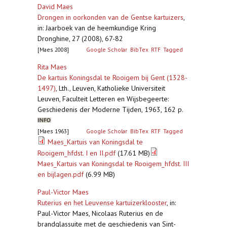
David Maes
Drongen in oorkonden van de Gentse kartuizers
,
in: Jaarboek van de heemkundige Kring
Dronghine, 27 (2008), 67-82
[Maes 2008]
Google Scholar
BibTex
RTF
Tagged
Rita Maes
De kartuis Koningsdal te Rooigem bij Gent (1328-
1497)
,
Lth., Leuven, Katholieke Universiteit
Leuven, Faculteit Letteren en Wijsbegeerte:
Geschiedenis der Moderne Tijden, 1963, 162 p.
[Maes 1963]
Google Scholar
BibTex
RTF
Tagged
Maes_Kartuis van Koningsdal te
Rooigem_hfdst. I en II.pdf
(17.61 MB)
Maes_Kartuis van Koningsdal te Rooigem_hfdst. III
en bijlagen.pdf
(6.99 MB)
Paul-Victor Maes
Ruterius en het Leuvense kartuizerklooster
,
in:
Paul-Victor Maes, Nicolaas Ruterius en de
brandglassuite met de geschiedenis van Sint-