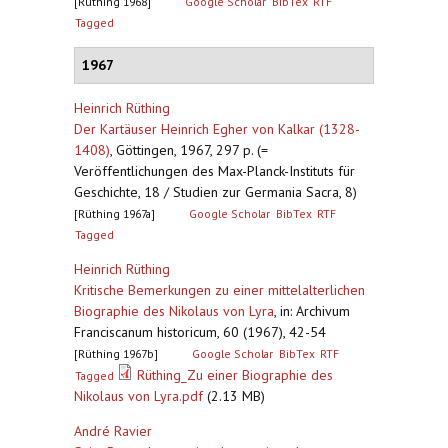
[Rüthing 1968]
Google Scholar
BibTex
RTF
Tagged
1967
Heinrich Rüthing
Der Kartäuser Heinrich Egher von Kalkar (1328-
1408)
,
Göttingen, 1967, 297 p. (=
Veröffentlichungen des Max-Planck-Instituts für
Geschichte, 18 / Studien zur Germania Sacra, 8)
[Rüthing 1967a]
Google Scholar
BibTex
RTF
Tagged
Heinrich Rüthing
Kritische Bemerkungen zu einer mittelalterlichen
Biographie des Nikolaus von Lyra
,
in: Archivum
Franciscanum historicum, 60 (1967), 42-54
[Rüthing 1967b]
Google Scholar
BibTex
RTF
Rüthing_Zu einer Biographie des
Tagged
Nikolaus von Lyra.pdf
(2.13 MB)
André Ravier