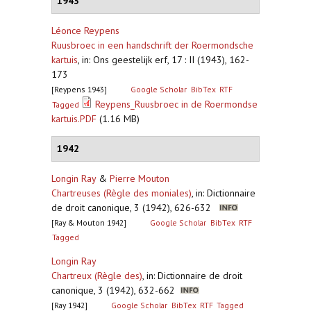
1943
Léonce Reypens
Ruusbroec in een handschrift der Roermondsche
kartuis
,
in: Ons geestelijk erf, 17 : II (1943), 162-
173
[Reypens 1943]
Google Scholar
BibTex
RTF
Reypens_Ruusbroec in de Roermondse
Tagged
kartuis.PDF
(1.16 MB)
1942
Longin Ray
&
Pierre Mouton
Chartreuses (Règle des moniales)
,
in: Dictionnaire
de droit canonique, 3 (1942), 626-632
[Ray & Mouton 1942]
Google Scholar
BibTex
RTF
Tagged
Longin Ray
Chartreux (Règle des)
,
in: Dictionnaire de droit
canonique, 3 (1942), 632-662
[Ray 1942]
Google Scholar
BibTex
RTF
Tagged