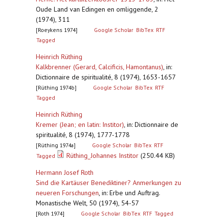
Oude Land van Edingen en omliggende, 2
(1974), 311
[Roeykens 1974]
Google Scholar
BibTex
RTF
Tagged
Heinrich Rüthing
Kalkbrenner (Gerard, Calcificis, Hamontanus)
,
in:
Dictionnaire de spiritualité, 8 (1974), 1653-1657
[Rüthing 1974b]
Google Scholar
BibTex
RTF
Tagged
Heinrich Rüthing
Kremer (Jean; en latin: Institor)
,
in: Dictionnaire de
spiritualité, 8 (1974), 1777-1778
[Rüthing 1974a]
Google Scholar
BibTex
RTF
Rüthing_Johannes Institor
(250.44 KB)
Tagged
Hermann Josef Roth
Sind die Kartäuser Benediktiner? Anmerkungen zu
neueren Forschungen
,
in: Erbe und Auftrag.
Monastische Welt, 50 (1974), 54-57
[Roth 1974]
Google Scholar
BibTex
RTF
Tagged