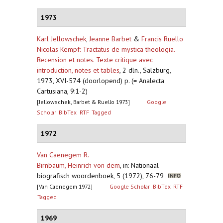
1973
Karl Jellowschek
,
Jeanne Barbet
&
Francis Ruello
Nicolas Kempf: Tractatus de mystica theologia.
Recension et notes. Texte critique avec
introduction, notes et tables
,
2 dln., Salzburg,
1973, XVI-574 (doorlopend) p. (= Analecta
Cartusiana, 9:1-2)
[Jellowschek, Barbet & Ruello 1973]
Google
Scholar
BibTex
RTF
Tagged
1972
Van Caenegem R.
Birnbaum, Heinrich von dem
,
in: Nationaal
biografisch woordenboek, 5 (1972), 76-79
[Van Caenegem 1972]
Google Scholar
BibTex
RTF
Tagged
1969