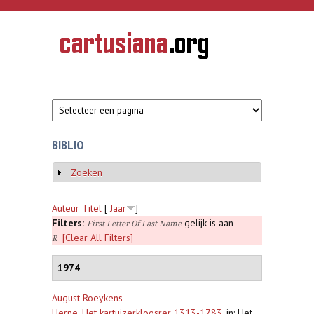
Overslaan en naar de inhoud gaan
CARTUSIANA
Geschiedenis
van de
kartuizerorde
in de
Nederlanden
BIBLIO
Zoeken
Weergeven
Auteur
Titel
[
Jaar
]
Filters:
gelijk is aan
First Letter Of Last Name
[Clear All Filters]
R
1974
August Roeykens
Herne. Het kartuizerkloosrer 1313-1783
,
in: Het