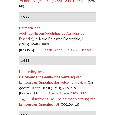
Recensie_RHE 50 (1955) 1045-1046.pdf
(598
KB)
1953
Hermann Ries
Adolf von Essen (Adolphus de Assindia, de
Essendia)
,
in: Neue Deutsche Biographie, 1
(1953), 86-87
[Ries 1953]
Google Scholar
BibTex
RTF
Tagged
1944
Léonce Reypens
De zeventiende-eeuwsche vertaling van
Lanspergius’ Spieghel der volcomenheyt
,
in: Ons
geestelijk erf, 18 : II (1944), 215-219
[Reypens 1944]
Google Scholar
BibTex
RTF
Reypens_De 17e-eeuwse vertaling van
Tagged
Lanspergius' Spieghel.PDF
(661.58 KB)