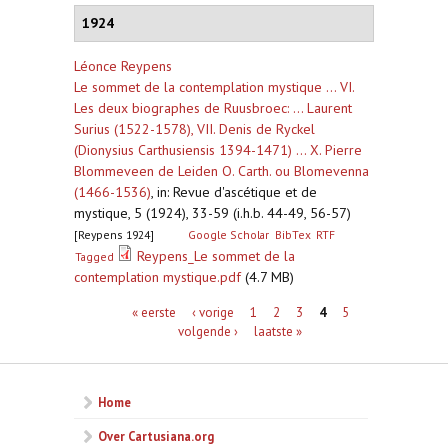
1924
Léonce Reypens
Le sommet de la contemplation mystique ... VI.
Les deux biographes de Ruusbroec: ... Laurent
Surius (1522-1578), VII. Denis de Ryckel
(Dionysius Carthusiensis 1394-1471) ... X. Pierre
Blommeveen de Leiden O. Carth. ou Blomevenna
(1466-1536)
,
in: Revue d'ascétique et de
mystique, 5 (1924), 33-59 (i.h.b. 44-49, 56-57)
[Reypens 1924]
Google Scholar
BibTex
RTF
Reypens_Le sommet de la
Tagged
contemplation mystique.pdf
(4.7 MB)
Pagina's
« eerste
‹ vorige
1
2
3
4
5
volgende ›
laatste »
Home
Over Cartusiana.org