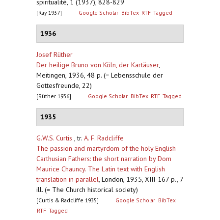
spiritualité, 1 (1937), 828-829
[Ray 1937]
Google Scholar
BibTex
RTF
Tagged
1936
Josef Rüther
Der heilige Bruno von Köln, der Kartäuser
,
Meitingen, 1936, 48 p. (= Lebensschule der
Gottesfreunde, 22)
[Rüther 1936]
Google Scholar
BibTex
RTF
Tagged
1935
G.W.S. Curtis
, tr.
A. F. Radcliffe
The passion and martyrdom of the holy English
Carthusian Fathers: the short narration by Dom
Maurice Chauncy. The Latin text with English
translation in parallel
,
London, 1935, XIII-167 p., 7
ill. (= The Church historical society)
[Curtis & Radcliffe 1935]
Google Scholar
BibTex
RTF
Tagged