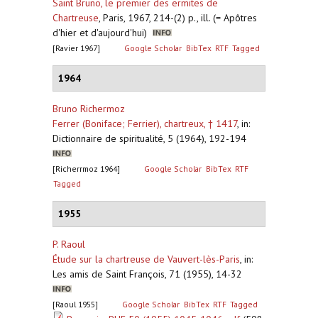
Saint Bruno, le premier des ermites de
Chartreuse
,
Paris, 1967, 214-(2) p., ill. (= Apôtres
d'hier et d'aujourd'hui)
[Ravier 1967]
Google Scholar
BibTex
RTF
Tagged
1964
Bruno Richermoz
Ferrer (Boniface; Ferrier), chartreux, † 1417
,
in:
Dictionnaire de spiritualité, 5 (1964), 192-194
[Richerrmoz 1964]
Google Scholar
BibTex
RTF
Tagged
1955
P. Raoul
Étude sur la chartreuse de Vauvert-lès-Paris
,
in:
Les amis de Saint François, 71 (1955), 14-32
[Raoul 1955]
Google Scholar
BibTex
RTF
Tagged