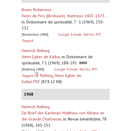
Bruno Richermoz
Henri de Piro (Birnbaum), chartreux 1403-1473.
,
in: Dictionnaire de spiritualité, 7 : 1 (1969), 230-
232
[Richermoz 1969]
Google Scholar
BibTex
RTF
Tagged
Heinrich Rüthing
Henri Egher de Kalkar
,
in: Dictionnaire de
spiritualité, 7:1 (1969), 188-191
[Rüthing 1969]
Google Scholar
BibTex
RTF
Rüthing_Henri Egher de
Tagged
Kalkar.PDF
(874.12 KB)
1968
Heinrich Rüthing
Ein Brief des Kardinals Matthäus von Albano an
die Grande Chartreuse
,
in: Revue bénédictine, 78
(1968), 145-151