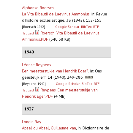
Alphonse Roersch
La Vita Bibautii de Laevinus Ammonius
,
in: Revue
d'histoire ecclésiastique, 38 (1942), 152-155
[Roersch 1942]
Google Scholar
BibTex
RTF
Roersch_Vita Bibautii de Laevinus
Tagged
Ammonius.PDF
(540.58 KB)
1940
Léonce Reypens
Een meesterstukje van Hendrik Eger?
,
in: Ons
geestelijk erf, 14 (1940), 249-286
[Reypens 1940]
Google Scholar
BibTex
RTF
Reypens_Een meesterstukje van
Tagged
Hendrik Eger.PDF
(4 MB)
1937
Longin Ray
Apsel ou Absel, Guillaume van
,
in: Dictionnaire de