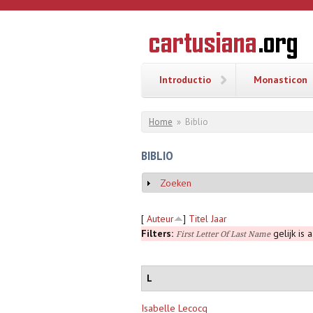
Overslaan en naar de inhoud gaan
CARTUSI
Geschiedenis
van de
kartuizerorde
in de
Nederlanden
Introductio
Monasticon
U bent hier
Home
»
Biblio
BIBLIO
Zoeken
Weergeven
[
Auteur
]
Titel
Jaar
Filters:
gelijk is 
First Letter Of Last Name
L
Isabelle Lecocq