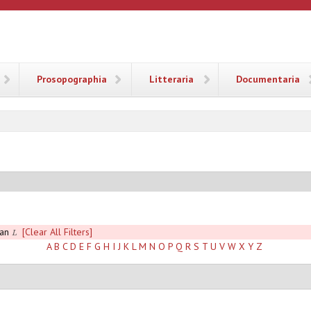
ANA
Prosopographia
Litteraria
Documentaria
aan
[Clear All Filters]
L
A
B
C
D
E
F
G
H
I
J
K
L
M
N
O
P
Q
R
S
T
U
V
W
X
Y
Z