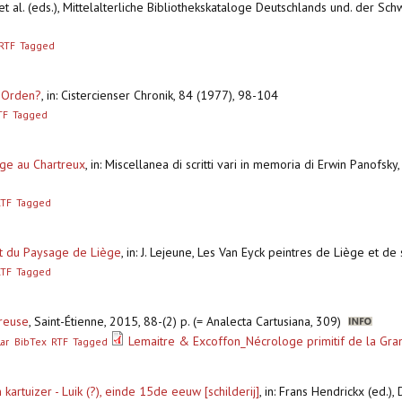
t al. (eds.), Mittelalterliche Bibliothekskataloge Deutschlands und. der Schw
RTF
Tagged
r Orden?
,
in: Cistercienser Chronik, 84 (1977), 98-104
TF
Tagged
rge au Chartreux
,
in: Miscellanea di scritti vari in memoria di Erwin Panofsk
RTF
Tagged
t du Paysage de Liège
,
in: J. Lejeune, Les Van Eyck peintres de Liège et d
RTF
Tagged
treuse
,
Saint-Étienne, 2015, 88-(2) p. (= Analecta Cartusiana, 309)
Lemaitre & Excoffon_Nécrologe primitif de la Gra
ar
BibTex
RTF
Tagged
artuizer - Luik (?), einde 15de eeuw [schilderij]
,
in: Frans Hendrickx (ed.),