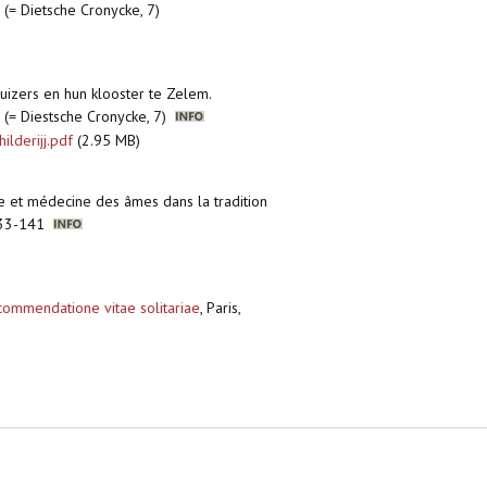
(= Dietsche Cronycke, 7)
rtuizers en hun klooster te Zelem.
 (= Diestsche Cronycke, 7)
lderijj.pdf
(2.95 MB)
die et médecine des âmes dans la tradition
, 133-141
t commendatione vitae solitariae
,
Paris,