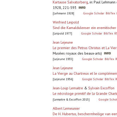
Kartause Salvatorberg
,
in: Paul Lehmann e
1928, 221-593
[Lehmann 1928]
Google Scholar
BibTex
Winfried Leipold
Sind die Kamaldulenser ein eremitische
[Leipold 1977]
Google Scholar
BibTex
R
Jean Lejeune
Le premier des Petrus Christus et La Vie
Musées royaux des beaux-arts)
[Lejeune 1955]
Google Scholar
BibTex
Jean Lejeune
La Vierge au Chartreux et le complémen
[Lejeune 1956]
Google Scholar
BibTex
Jean-Loup Lemaitre
&
Sylvain Excoffon
Le nécrologe primitif de la Grande Char
[Lemaitre & Excoffon 2015]
Google Schol
Albert Lemeunier
De H. Hubertus, beschermheilige van een k