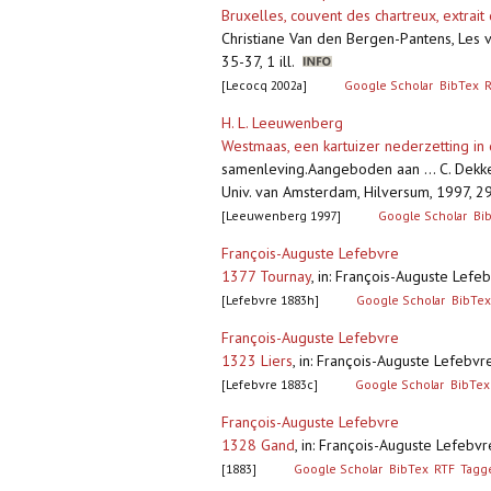
Bruxelles, couvent des chartreux, extrait 
Christiane Van den Bergen-Pantens, Les v
35-37, 1 ill.
[Lecocq 2002a]
Google Scholar
BibTex
H. L. Leeuwenberg
Westmaas, een kartuizer nederzetting i
samenleving.Aangeboden aan ... C. Dekker
Univ. van Amsterdam, Hilversum, 1997,
[Leeuwenberg 1997]
Google Scholar
Bi
François-Auguste Lefebvre
1377 Tournay
,
in: François-Auguste Lefeb
[Lefebvre 1883h]
Google Scholar
BibTex
François-Auguste Lefebvre
1323 Liers
,
in: François-Auguste Lefebvre
[Lefebvre 1883c]
Google Scholar
BibTex
François-Auguste Lefebvre
1328 Gand
,
in: François-Auguste Lefebvr
[1883]
Google Scholar
BibTex
RTF
Tagg