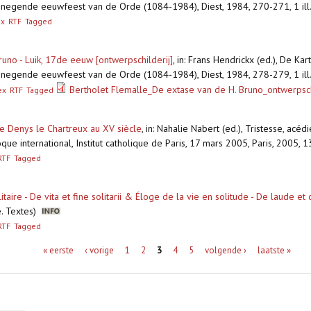
 negende eeuwfeest van de Orde (1084-1984), Diest, 1984, 270-271, 1 ill. 
ex
RTF
Tagged
uno - Luik, 17de eeuw [ontwerpschilderij]
,
in: Frans Hendrickx (ed.), De Ka
 negende eeuwfeest van de Orde (1084-1984), Diest, 1984, 278-279, 1 ill.
Bertholet Flemalle_De extase van de H. Bruno_ontwerpschi
ex
RTF
Tagged
de Denys le Chartreux au XV siècle
,
in: Nahalie Nabert (ed.), Tristesse, acé
que international, Institut catholique de Paris, 17 mars 2005, Paris, 2005
RTF
Tagged
litaire - De vita et fine solitarii & Éloge de la vie en solitude - De laude e
ne. Textes)
RTF
Tagged
« eerste
‹ vorige
1
2
3
4
5
volgende ›
laatste »