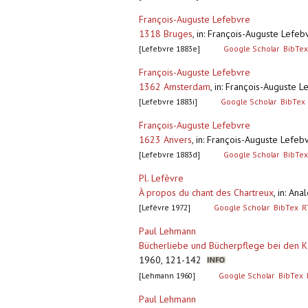
François-Auguste Lefebvre
1318 Bruges
,
in: François-Auguste Lefebv
[Lefebvre 1883e]
Google Scholar
BibTex
François-Auguste Lefebvre
1362 Amsterdam
,
in: François-Auguste L
[Lefebvre 1883i]
Google Scholar
BibTex
François-Auguste Lefebvre
1623 Anvers
,
in: François-Auguste Lefebv
[Lefebvre 1883d]
Google Scholar
BibTex
Pl. Lefèvre
À propos du chant des Chartreux
,
in: An
[Lefèvre 1972]
Google Scholar
BibTex
R
Paul Lehmann
Bücherliebe und Bücherpflege bei den K
1960, 121-142
[Lehmann 1960]
Google Scholar
BibTex
Paul Lehmann