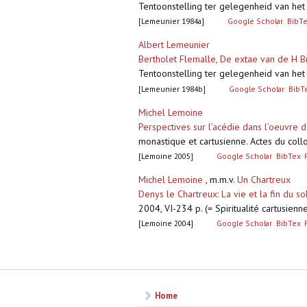
Tentoonstelling ter gelegenheid van het
[Lemeunier 1984a]
Google Scholar
BibT
Albert Lemeunier
Bertholet Flemalle, De extae van de H Br
Tentoonstelling ter gelegenheid van het
[Lemeunier 1984b]
Google Scholar
BibT
Michel Lemoine
Perspectives sur l’acédie dans l’oeuvre 
monastique et cartusienne. Actes du collo
[Lemoine 2005]
Google Scholar
BibTex
Michel Lemoine
, m.m.v.
Un Chartreux
Denys le Chartreux: La vie et la fin du so
2004, VI-234 p. (= Spiritualité cartusien
[Lemoine 2004]
Google Scholar
BibTex
Pagina's
Home