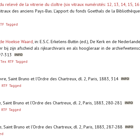
du relevé de la vitrerie du cloître (six vitraux numérotés: 12, 13, 14, 15, 16
itraux des anciens Pays-Bas. L'apport du fonds Goethals de la Bibliothèque
RTF
Tagged
n de Hoekse Waard
,
in: E.S.C. Erkelens-Buttin (ed.), De Kerk en de Nederlande
 bij zijn afscheid als rijksarchivaris en als hoogleraar in de archiefweten
 297-313
bTex
RTF
Tagged
vre, Saint Bruno et l’Ordre des Chartreux, dl. 2, Paris, 1883, 314
RTF
Tagged
, Saint Bruno et l’Ordre des Chartreux, dl. 2, Paris, 1883, 280-281
RTF
Tagged
e, Saint Bruno et l’Ordre des Chartreux, dl. 2, Paris, 1883, 287-288
ed