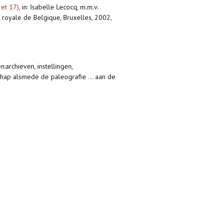
 et 17)
,
in: Isabelle Lecocq, m.m.v.
 royale de Belgique, Bruxelles, 2002,
n:archieven, instellingen,
schap alsmede de paleografie ... aan de