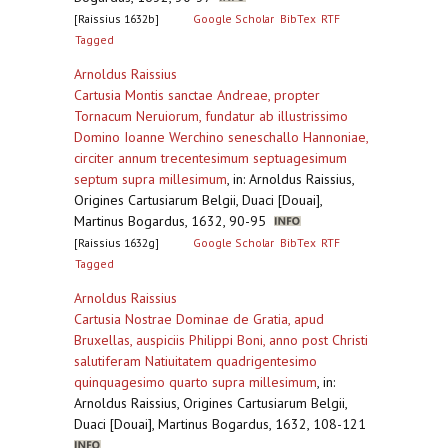
[Raissius 1632b]
Google Scholar
BibTex
RTF
Tagged
Arnoldus Raissius
Cartusia Montis sanctae Andreae, propter
Tornacum Neruiorum, fundatur ab illustrissimo
Domino Ioanne Werchino seneschallo Hannoniae,
circiter annum trecentesimum septuagesimum
septum supra millesimum
,
in: Arnoldus Raissius,
Origines Cartusiarum Belgii, Duaci [Douai],
Martinus Bogardus, 1632, 90-95
[Raissius 1632g]
Google Scholar
BibTex
RTF
Tagged
Arnoldus Raissius
Cartusia Nostrae Dominae de Gratia, apud
Bruxellas, auspiciis Philippi Boni, anno post Christi
salutiferam Natiuitatem quadrigentesimo
quinquagesimo quarto supra millesimum
,
in:
Arnoldus Raissius, Origines Cartusiarum Belgii,
Duaci [Douai], Martinus Bogardus, 1632, 108-121