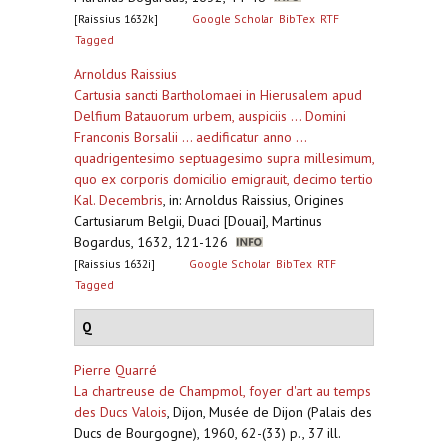
[Raissius 1632k]
Google Scholar
BibTex
RTF
Tagged
Arnoldus Raissius
Cartusia sancti Bartholomaei in Hierusalem apud
Delfium Batauorum urbem, auspiciis ... Domini
Franconis Borsalii ... aedificatur anno ...
quadrigentesimo septuagesimo supra millesimum,
quo ex corporis domicilio emigrauit, decimo tertio
Kal. Decembris
,
in: Arnoldus Raissius, Origines
Cartusiarum Belgii, Duaci [Douai], Martinus
Bogardus, 1632, 121-126
[Raissius 1632i]
Google Scholar
BibTex
RTF
Tagged
Q
Pierre Quarré
La chartreuse de Champmol, foyer d'art au temps
des Ducs Valois
,
Dijon, Musée de Dijon (Palais des
Ducs de Bourgogne), 1960, 62-(33) p., 37 ill.