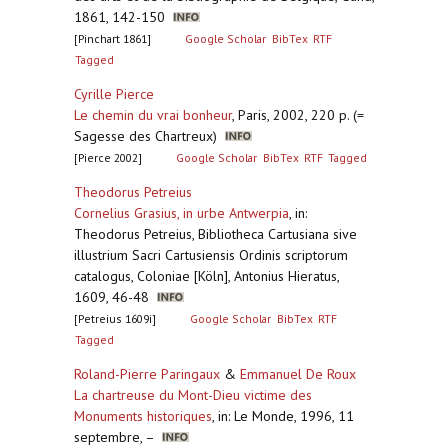
1861, 142-150
[Pinchart 1861]
Google Scholar
BibTex
RTF
Tagged
Cyrille Pierce
Le chemin du vrai bonheur
,
Paris, 2002, 220 p. (=
Sagesse des Chartreux)
[Pierce 2002]
Google Scholar
BibTex
RTF
Tagged
Theodorus Petreius
Cornelius Grasius, in urbe Antwerpia
,
in:
Theodorus Petreius, Bibliotheca Cartusiana sive
illustrium Sacri Cartusiensis Ordinis scriptorum
catalogus, Coloniae [Köln], Antonius Hieratus,
1609, 46-48
[Petreius 1609i]
Google Scholar
BibTex
RTF
Tagged
Roland-Pierre Paringaux
&
Emmanuel De Roux
La chartreuse du Mont-Dieu victime des
Monuments historiques
,
in: Le Monde, 1996, 11
septembre, –