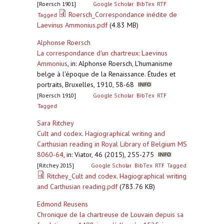
[Roersch 1901]
Google Scholar
BibTex
RTF
Roersch_Correspondance inédite de
Tagged
Laevinus Ammonius.pdf
(4.83 MB)
Alphonse Roersch
La correspondance d'un chartreux: Laevinus
Ammonius
,
in: Alphonse Roersch, L'humanisme
belge à l'époque de la Renaissance. Études et
portraits, Bruxelles, 1910, 58-68
[Roersch 1910]
Google Scholar
BibTex
RTF
Tagged
Sara Ritchey
Cult and codex. Hagiographical writing and
Carthusian reading in Royal Library of Belgium MS
8060-64
,
in: Viator, 46 (2015), 255-275
[Ritchey 2015]
Google Scholar
BibTex
RTF
Tagged
Ritchey_Cult and codex. Hagiographical writing
and Carthusian reading.pdf
(783.76 KB)
Edmond Reusens
Chronique de la chartreuse de Louvain depuis sa