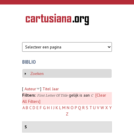
Overslaan en naar de inhoud gaan
CARTUSIANA
Geschiedenis
van de
kartuizerorde
in de
Nederlanden
BIBLIO
Zoeken
Weergeven
[
Auteur
]
Titel
Jaar
Filters:
gelijk is aan
[Clear
First Letter Of Title
C
All Filters]
A
B
C
D
E
F
G
H
I
J
K
L
M
N
O
P
Q
R
S
T
U
V
W
X
Y
Z
S