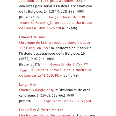
fondation, en 1498, jusqu'à l'année 1525
,
in:
Analectes pour servir à l'histoire ecclésiastique
de la Belgique, 14 (1877), 228-299
[Reusens 1877]
Google Scholar
BibTex
RTF
Reusens_Chronique de la chartreuse
Tagged
de Louvain 1498-1525.pdf
(6.23 MB)
Edmond Reusens
Chronique de la chartreuse de Louvain depuis
1571 jusqu'en 1597
,
in: Analectes pour servir à
l'histoire ecclésiastique de la Belgique, 16
(1879), 210-214
[Reusens 1879a]
Google Scholar
BibTex
RTF
Reusens_Chronique de la chartreuse
Tagged
de Louvain 1571-1597.PDF
(554.5 KB)
Longin Ray
Chartreux (Règle des)
,
in: Dictionnaire de droit
canonique, 3 (1942), 632-662
[Ray 1942]
Google Scholar
BibTex
RTF
Tagged
Longin Ray
&
Pierre Mouton
Chartreuses (Règle des moniales)
,
in: Dictionnaire