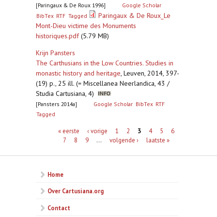
[Paringaux & De Roux 1996]
Google Scholar
Paringaux & De Roux_Le
BibTex
RTF
Tagged
Mont-Dieu victime des Monuments
historiques.pdf
(5.79 MB)
Krijn Pansters
The Carthusians in the Low Countries. Studies in
monastic history and heritage
,
Leuven, 2014, 397-
(19) p., 25 ill. (= Miscellanea Neerlandica, 43 /
Studia Cartusiana, 4)
[Pansters 2014a]
Google Scholar
BibTex
RTF
Tagged
Pagina's
« eerste
‹ vorige
1
2
3
4
5
6
7
8
9
…
volgende ›
laatste »
Home
Over Cartusiana.org
Contact