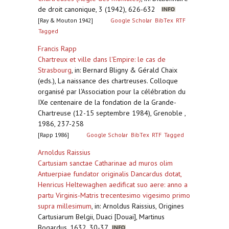
de droit canonique, 3 (1942), 626-632
[Ray & Mouton 1942]
Google Scholar
BibTex
RTF
Tagged
Francis Rapp
Chartreux et ville dans l'Empire: le cas de
Strasbourg
,
in: Bernard Bligny & Gérald Chaix
(eds.), La naissance des chartreuses. Colloque
organisé par l'Association pour la célébration du
IXe centenaire de la fondation de la Grande-
Chartreuse (12-15 septembre 1984), Grenoble ,
1986, 237-258
[Rapp 1986]
Google Scholar
BibTex
RTF
Tagged
Arnoldus Raissius
Cartusiam sanctae Catharinae ad muros olim
Antuerpiae fundator originalis Dancardus dotat,
Henricus Heltewaghen aedificat suo aere: anno a
partu Virginis-Matris trecentesimo vigesimo primo
supra millesimum
,
in: Arnoldus Raissius, Origines
Cartusiarum Belgii, Duaci [Douai], Martinus
Bogardus, 1632, 30-37