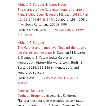
Michael G. Sargent
&
James Hogg
The chartae of the Carthusian general chapter:
Paris, Bibliothèque Nationale MS Latin 10887, Part
I, 1438-1446 (Ff. 1r-144r)
,
Salzburg, 1984, 209 p.
(= Analecta Cartusiana, 100:3)
[Sargent & Hogg 1984a]
Google Scholar
BibTex
RTF
Tagged
Michael G. Sargent
The Carthusians in medieval England: the desert,
the church, and the state
,
in: Stephen J. Molvarec
& Demetrio S. Yocum (eds.), Carthusian
monasticism. History, life, world, texts, Berlin &
Boston, 2026, 265-286 (= Monastic life and
venerated spaces)
[Sargent 2026]
Google Scholar
BibTex
RTF
Tagged
Antonius Sanderus
Carthusia Brugensis
,
in: Antonius Sanderus,
Flandria illustrata, sive provinciae ac comitatus
hujus descriptio ..., dl. 2, Hagae Comitum [Den