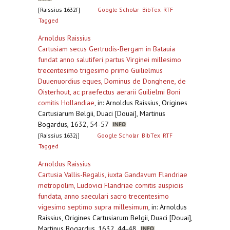
[Raissius 1632f]
Google Scholar
BibTex
RTF
Tagged
Arnoldus Raissius
Cartusiam secus Gertrudis-Bergam in Batauia
fundat anno salutiferi partus Virginei millesimo
trecentesimo trigesimo primo Guilielmus
Duuenuordius eques, Dominus de Donghene, de
Oisterhout, ac praefectus aerarii Guilielmi Boni
comitis Hollandiae
,
in: Arnoldus Raissius, Origines
Cartusiarum Belgii, Duaci [Douai], Martinus
Bogardus, 1632, 54-57
[Raissius 1632j]
Google Scholar
BibTex
RTF
Tagged
Arnoldus Raissius
Cartusia Vallis-Regalis, iuxta Gandavum Flandriae
metropolim, Ludovici Flandriae comitis auspiciis
fundata, anno saeculari sacro trecentesimo
vigesimo septimo supra millesimum
,
in: Arnoldus
Raissius, Origines Cartusiarum Belgii, Duaci [Douai],
Martinus Bogardus, 1632, 44-48