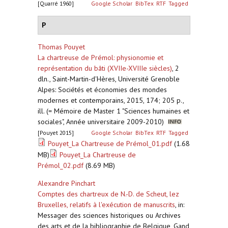
[Quarré 1960]
Google Scholar
BibTex
RTF
Tagged
P
Thomas Pouyet
La chartreuse de Prémol: physionomie et
représentation du bâti (XVIIe-XVIIIe siècles)
,
2
dln., Saint-Martin-d'Hères, Université Grenoble
Alpes: Sociétés et économies des mondes
modernes et contemporains, 2015, 174; 205 p.,
ill. (= Mémoire de Master 1 "Sciences humaines et
sociales", Année universitaire 2009-2010)
[Pouyet 2015]
Google Scholar
BibTex
RTF
Tagged
Pouyet_La Chartreuse de Prémol_01.pdf
(1.68
MB)
Pouyet_La Chartreuse de
Prémol_02.pdf
(8.69 MB)
Alexandre Pinchart
Comptes des chartreux de N.-D. de Scheut, lez
Bruxelles, relatifs à l'exécution de manuscrits
,
in:
Messager des sciences historiques ou Archives
des arts et de la bibliographie de Belgique, Gand,