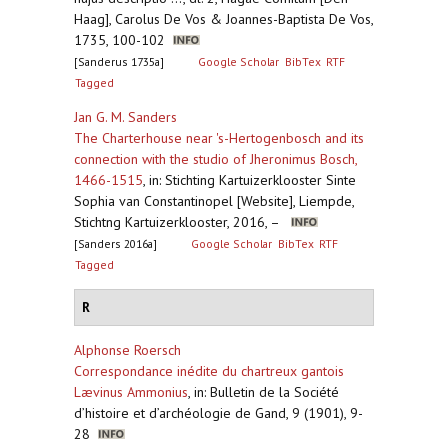
Haag], Carolus De Vos & Joannes-Baptista De Vos,
1735, 100-102
[Sanderus 1735a]
Google Scholar
BibTex
RTF
Tagged
Jan G. M. Sanders
The Charterhouse near 's-Hertogenbosch and its
connection with the studio of Jheronimus Bosch,
1466-1515
,
in: Stichting Kartuizerklooster Sinte
Sophia van Constantinopel [Website], Liempde,
Stichtng Kartuizerklooster, 2016, –
[Sanders 2016a]
Google Scholar
BibTex
RTF
Tagged
R
Alphonse Roersch
Correspondance inédite du chartreux gantois
Lævinus Ammonius
,
in: Bulletin de la Société
d’histoire et d’archéologie de Gand, 9 (1901), 9-
28