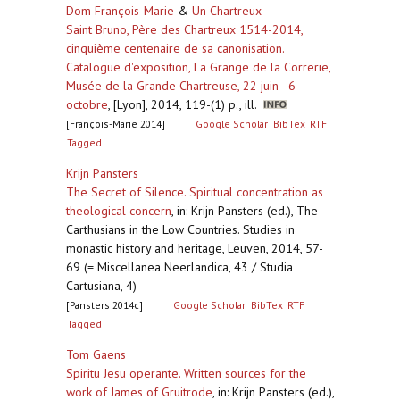
Dom François-Marie
&
Un Chartreux
Saint Bruno, Père des Chartreux 1514-2014,
cinquième centenaire de sa canonisation.
Catalogue d'exposition, La Grange de la Correrie,
Musée de la Grande Chartreuse, 22 juin - 6
octobre
,
[Lyon], 2014, 119-(1) p., ill.
[François-Marie 2014]
Google Scholar
BibTex
RTF
Tagged
Krijn Pansters
The Secret of Silence. Spiritual concentration as
theological concern
,
in: Krijn Pansters (ed.), The
Carthusians in the Low Countries. Studies in
monastic history and heritage, Leuven, 2014, 57-
69 (= Miscellanea Neerlandica, 43 / Studia
Cartusiana, 4)
[Pansters 2014c]
Google Scholar
BibTex
RTF
Tagged
Tom Gaens
Spiritu Jesu operante. Written sources for the
work of James of Gruitrode
,
in: Krijn Pansters (ed.),