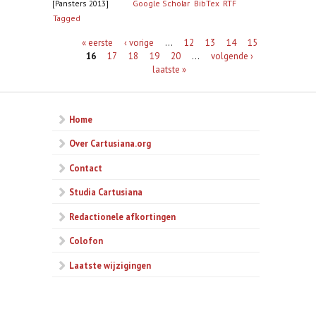
[Pansters 2013]
Google Scholar
BibTex
RTF
Tagged
Pagina's
« eerste
‹ vorige
…
12
13
14
15
16
17
18
19
20
…
volgende ›
laatste »
Home
Over Cartusiana.org
Contact
Studia Cartusiana
Redactionele afkortingen
Colofon
Laatste wijzigingen