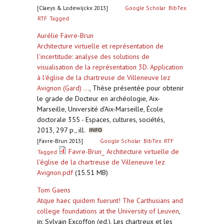
[Claeys & Lodewijckx 2013]
Google Scholar
BibTex
RTF
Tagged
Aurélie Favre-Brun
Architecture virtuelle et représentation de
l'incertitude: analyse des solutions de
visualisation de la représentation 3D. Application
à l'église de la chartreuse de Villeneuve lez
Avignon (Gard) ...
,
Thèse présentée pour obtenir
le grade de Docteur en archéologie, Aix-
Marseille, Université d’Aix-Marseille, École
doctorale 355 - Espaces, cultures, sociétés,
2013, 297 p., ill.
[Favre-Brun 2013]
Google Scholar
BibTex
RTF
Favre-Brun_ Architecture virtuelle de
Tagged
l'église de la chartreuse de Villeneuve lez
Avignon.pdf
(15.51 MB)
Tom Gaens
Atque haec quidem fuerunt! The Carthusians and
college foundations at the University of Leuven
,
in: Sylvain Excoffon (ed.), Les chartreux et les