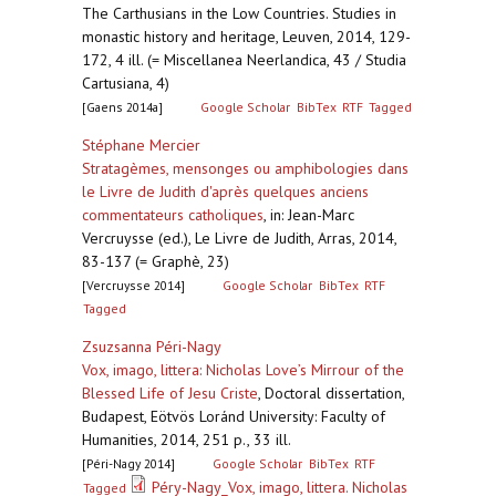
The Carthusians in the Low Countries. Studies in
monastic history and heritage, Leuven, 2014, 129-
172, 4 ill. (= Miscellanea Neerlandica, 43 / Studia
Cartusiana, 4)
[Gaens 2014a]
Google Scholar
BibTex
RTF
Tagged
Stéphane Mercier
Stratagèmes, mensonges ou amphibologies dans
le Livre de Judith d'après quelques anciens
commentateurs catholiques
,
in: Jean-Marc
Vercruysse (ed.), Le Livre de Judith, Arras, 2014,
83-137 (= Graphè, 23)
[Vercruysse 2014]
Google Scholar
BibTex
RTF
Tagged
Zsuzsanna Péri-Nagy
Vox, imago, littera: Nicholas Love’s Mirrour of the
Blessed Life of Jesu Criste
,
Doctoral dissertation,
Budapest, Eötvös Loránd University: Faculty of
Humanities, 2014, 251 p., 33 ill.
[Péri-Nagy 2014]
Google Scholar
BibTex
RTF
Péry-Nagy_Vox, imago, littera. Nicholas
Tagged