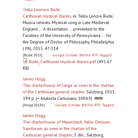
Tekla Leonore Bude
Carthusian mystical diaries
,
in: Tekla Lenore Bude,
Musica celestis. Mystical song in Late Medieval
England ... A dissertation ... presented to the
Faculties of the University of Pennsylvania ... for
the Degree of Doctor of Philosophy, Philadelphia
( PA), 2013, 47-114
[Bude 2013]
Google Scholar
BibTex
RTF
Tagged
Bude_Carthusian mystical diaries.pdf
(491.67
KB)
James Hogg
The charterhouse of Liège as seen in the chartae
of the Carthusian general chapter
,
Salzburg, 2013,
194 p. (= Analecta Cartusiana, 100:65)
[Hogg 2013b]
Google Scholar
BibTex
RTF
Tagged
James Hogg
The charterhouse of Mauerbach, Vallis Omnium
Sanctorum, as seen in the chartae of the
Carthusian general chapter
,
3 dln., Salzburg,