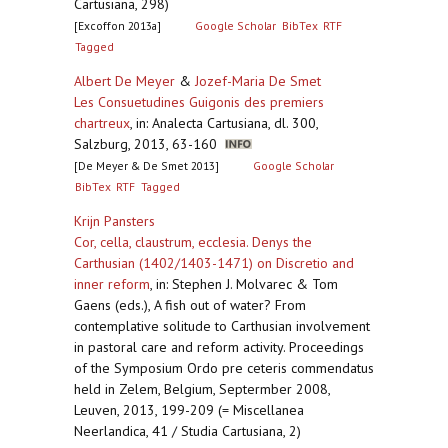
Cartusiana, 298)
[Excoffon 2013a]
Google Scholar
BibTex
RTF
Tagged
Albert De Meyer
&
Jozef-Maria De Smet
Les Consuetudines Guigonis des premiers
chartreux
,
in: Analecta Cartusiana, dl. 300,
Salzburg, 2013, 63-160
[De Meyer & De Smet 2013]
Google Scholar
BibTex
RTF
Tagged
Krijn Pansters
Cor, cella, claustrum, ecclesia. Denys the
Carthusian (1402/1403-1471) on Discretio and
inner reform
,
in: Stephen J. Molvarec & Tom
Gaens (eds.), A fish out of water? From
contemplative solitude to Carthusian involvement
in pastoral care and reform activity. Proceedings
of the Symposium Ordo pre ceteris commendatus
held in Zelem, Belgium, Septermber 2008,
Leuven, 2013, 199-209 (= Miscellanea
Neerlandica, 41 / Studia Cartusiana, 2)