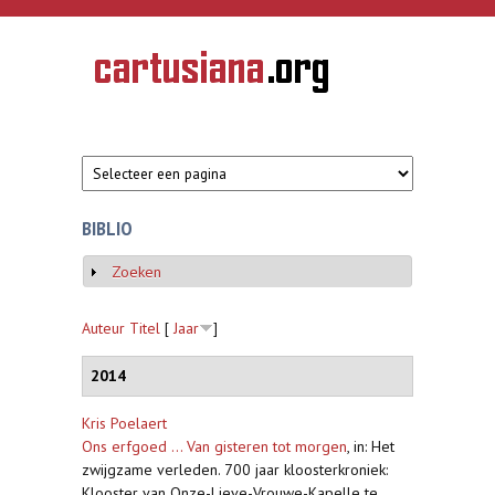
Overslaan en naar de inhoud gaan
CARTUSIANA
Geschiedenis
van de
kartuizerorde
in de
Nederlanden
BIBLIO
Zoeken
Weergeven
Auteur
Titel
[
Jaar
]
2014
Kris Poelaert
Ons erfgoed ... Van gisteren tot morgen
,
in: Het
zwijgzame verleden. 700 jaar kloosterkroniek:
Klooster van Onze-Lieve-Vrouwe-Kapelle te