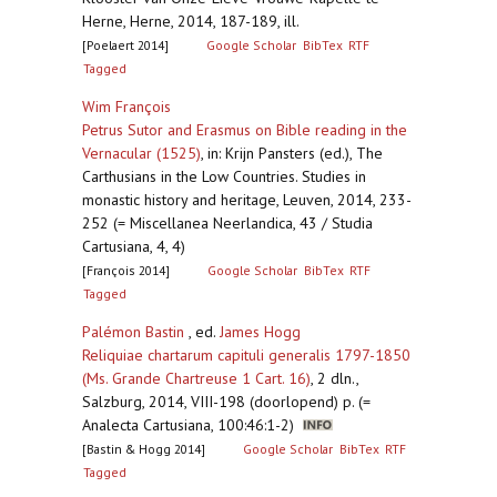
Herne, Herne, 2014, 187-189, ill.
[Poelaert 2014]
Google Scholar
BibTex
RTF
Tagged
Wim François
Petrus Sutor and Erasmus on Bible reading in the
Vernacular (1525)
,
in: Krijn Pansters (ed.), The
Carthusians in the Low Countries. Studies in
monastic history and heritage, Leuven, 2014, 233-
252 (= Miscellanea Neerlandica, 43 / Studia
Cartusiana, 4, 4)
[François 2014]
Google Scholar
BibTex
RTF
Tagged
Palémon Bastin
, ed.
James Hogg
Reliquiae chartarum capituli generalis 1797-1850
(Ms. Grande Chartreuse 1 Cart. 16)
,
2 dln.,
Salzburg, 2014, VIII-198 (doorlopend) p. (=
Analecta Cartusiana, 100:46:1-2)
[Bastin & Hogg 2014]
Google Scholar
BibTex
RTF
Tagged