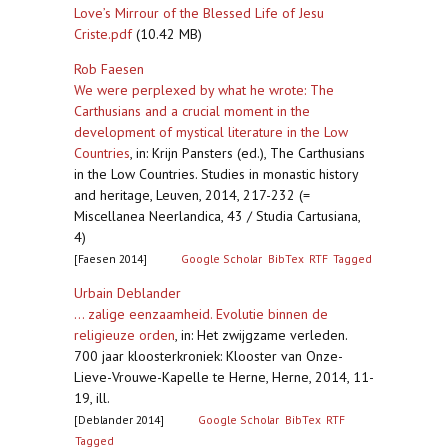
Love’s Mirrour of the Blessed Life of Jesu
Criste.pdf
(10.42 MB)
Rob Faesen
We were perplexed by what he wrote: The
Carthusians and a crucial moment in the
development of mystical literature in the Low
Countries
,
in: Krijn Pansters (ed.), The Carthusians
in the Low Countries. Studies in monastic history
and heritage, Leuven, 2014, 217-232 (=
Miscellanea Neerlandica, 43 / Studia Cartusiana,
4)
[Faesen 2014]
Google Scholar
BibTex
RTF
Tagged
Urbain Deblander
... zalige eenzaamheid. Evolutie binnen de
religieuze orden
,
in: Het zwijgzame verleden.
700 jaar kloosterkroniek: Klooster van Onze-
Lieve-Vrouwe-Kapelle te Herne, Herne, 2014, 11-
19, ill.
[Deblander 2014]
Google Scholar
BibTex
RTF
Tagged