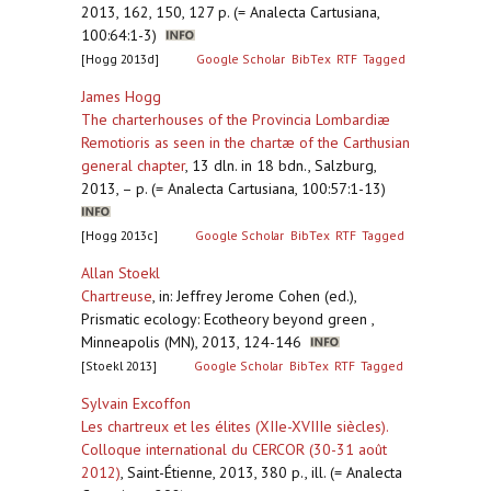
2013, 162, 150, 127 p. (= Analecta Cartusiana,
100:64:1-3)
[Hogg 2013d]
Google Scholar
BibTex
RTF
Tagged
James Hogg
The charterhouses of the Provincia Lombardiæ
Remotioris as seen in the chartæ of the Carthusian
general chapter
,
13 dln. in 18 bdn., Salzburg,
2013, – p. (= Analecta Cartusiana, 100:57:1-13)
[Hogg 2013c]
Google Scholar
BibTex
RTF
Tagged
Allan Stoekl
Chartreuse
,
in: Jeffrey Jerome Cohen (ed.),
Prismatic ecology: Ecotheory beyond green ,
Minneapolis (MN), 2013, 124-146
[Stoekl 2013]
Google Scholar
BibTex
RTF
Tagged
Sylvain Excoffon
Les chartreux et les élites (XIIe-XVIIIe siècles).
Colloque international du CERCOR (30-31 août
2012)
,
Saint-Étienne, 2013, 380 p., ill. (= Analecta