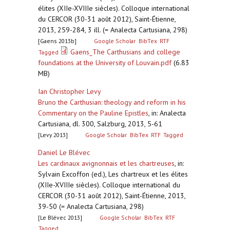
élites (XIIe-XVIIIe siècles). Colloque international
du CERCOR (30-31 août 2012), Saint-Étienne,
2013, 259-284, 3 ill. (= Analecta Cartusiana, 298)
[Gaens 2013b]
Google Scholar
BibTex
RTF
Gaens_The Carthusians and college
Tagged
foundations at the University of Louvain.pdf
(6.83
MB)
Ian Christopher Levy
Bruno the Carthusian: theology and reform in his
Commentary on the Pauline Epistles
,
in: Analecta
Cartusiana, dl. 300, Salzburg, 2013, 5-61
[Levy 2013]
Google Scholar
BibTex
RTF
Tagged
Daniel Le Blévec
Les cardinaux avignonnais et les chartreuses
,
in:
Sylvain Excoffon (ed.), Les chartreux et les élites
(XIIe-XVIIIe siècles). Colloque international du
CERCOR (30-31 août 2012), Saint-Étienne, 2013,
39-50 (= Analecta Cartusiana, 298)
[Le Blévec 2013]
Google Scholar
BibTex
RTF
Tagged