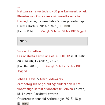
...
Het zwijzame verleden. 700 jaar kartuizerkroniek:
Klooster van Onze-Lieve-Vrouwe-Kapelle te
Herne
,
Herne, Gemeentelijk Studiegenootschap
Hernse Kartuis, 2014, 194 p., ill.
[Herne 2014]
Google Scholar
BibTex
RTF
Tagged
2013
Sylvain Excoffon
Les Analecta Cartusiana et le CERCOR
,
in: Bulletin
du CERCOR, 13 (2013), 21-26
[Excoffon 2013b]
Google Scholar
BibTex
RTF
Tagged
Johan Claeys
&
Marc Lodewijckx
Archeologisch begeleidingsonderzoek in het
voormalige kartuizerklooster te Leuven
,
Leuven,
KU Leuven, Faculteit Letteren,
Onderzoekseenheid Archeologie, 2013, 18 p.,
ill.