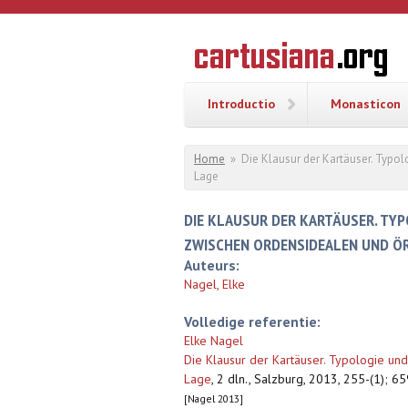
Overslaan en naar de inhoud gaan
CARTUSI
Geschiedenis
van de
kartuizerorde
in de
Nederlanden
Introductio
Monasticon
U bent hier
Home
»
Die Klausur der Kartäuser. Typo
Lage
DIE KLAUSUR DER KARTÄUSER. TY
ZWISCHEN ORDENSIDEALEN UND ÖR
Auteurs:
Nagel, Elke
Volledige referentie:
Elke Nagel
Die Klausur der Kartäuser. Typologie un
Lage
,
2 dln., Salzburg, 2013, 255-(1); 659
[Nagel 2013]