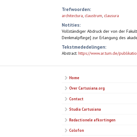
Trefwoorden:
architectura
,
claustrum
,
clausura
Notities:
Vollständiger Abdruck der von der Fakult
Denkmalpflege] zur Erlangung des akadem
Tekstmededelingen:
Abstract:
https://www.ar.tum.de/publikati
Home
Over Cartusiana.org
Contact
Studia Cartusiana
Redactionele afkortingen
Colofon