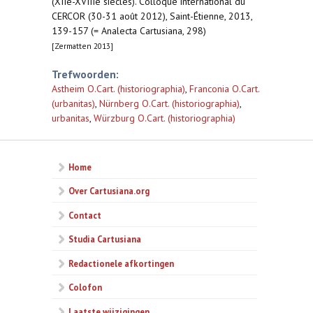
(XIIe-XVIIIe siècles). Colloque international du
CERCOR (30-31 août 2012), Saint-Étienne, 2013,
139-157 (= Analecta Cartusiana, 298)
[Zermatten 2013]
Trefwoorden:
Astheim O.Cart. (historiographia)
,
Franconia O.Cart.
(urbanitas)
,
Nürnberg O.Cart. (historiographia)
,
urbanitas
,
Würzburg O.Cart. (historiographia)
Home
Over Cartusiana.org
Contact
Studia Cartusiana
Redactionele afkortingen
Colofon
Laatste wijzigingen