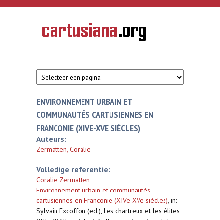
Overslaan en naar de inhoud gaan
CARTUSIANA
Geschiedenis
van de
kartuizerorde
in de
Nederlanden
ENVIRONNEMENT URBAIN ET
COMMUNAUTÉS CARTUSIENNES EN
FRANCONIE (XIVE-XVE SIÈCLES)
Auteurs:
Zermatten, Coralie
Volledige referentie:
Coralie Zermatten
Environnement urbain et communautés
cartusiennes en Franconie (XIVe-XVe siècles)
,
in:
Sylvain Excoffon (ed.), Les chartreux et les élites