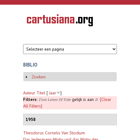
Overslaan en naar de inhoud gaan
CARTUSIANA
Geschiedenis
van de
kartuizerorde
in de
Nederlanden
BIBLIO
Zoeken
Weergeven
Auteur
Titel
[
Jaar
]
Filters:
gelijk is aan
[Clear
First Letter Of Title
D
All Filters]
1958
Theodorus Cornelis Van Stockum
Das Jedermann-Motiv und das Motiv des