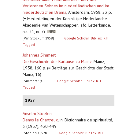
Verlorenen Sohnes im niederländischen und im
niederdeutschen Drama
,
Amsterdam, 1958, 23 p.
(= Mededelingen der Koninklijke Nederlandse
Akademie van Wetenschappen, afd. Letterkunde,
n.s. 21, nr. 7)
[Van Stockum 1958]
Google Scholar
BibTex
RTF
Tagged
Johannes Simmert
Die Geschichte der Kartause zu Mainz
,
Mainz,
1958, 160 p. (= Beiträge zur Geschichte der Stadt
Mainz, 16)
[Simmert 1958]
Google Scholar
BibTex
RTF
Tagged
1957
Anselm Stoelen
Denys le Chartreux
,
in: Dictionnaire de spiritualité,
3 (1957), 430-449
[Stoelen 1957b]
Google Scholar
BibTex
RTF