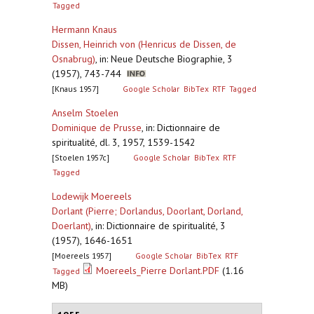
Tagged
Hermann Knaus
Dissen, Heinrich von (Henricus de Dissen, de
Osnabrug)
,
in: Neue Deutsche Biographie, 3
(1957), 743-744
[Knaus 1957]
Google Scholar
BibTex
RTF
Tagged
Anselm Stoelen
Dominique de Prusse
,
in: Dictionnaire de
spiritualité, dl. 3, 1957, 1539-1542
[Stoelen 1957c]
Google Scholar
BibTex
RTF
Tagged
Lodewijk Moereels
Dorlant (Pierre; Dorlandus, Doorlant, Dorland,
Doerlant)
,
in: Dictionnaire de spiritualité, 3
(1957), 1646-1651
[Moereels 1957]
Google Scholar
BibTex
RTF
Moereels_Pierre Dorlant.PDF
(1.16
Tagged
MB)