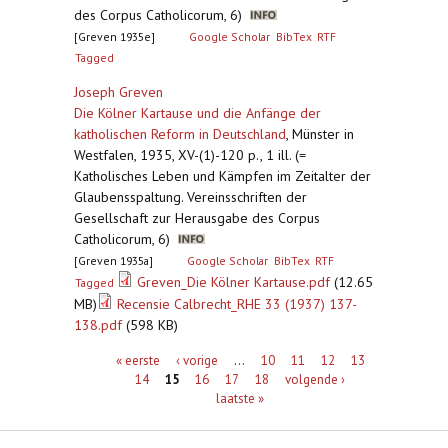
des Corpus Catholicorum, 6)
[Greven 1935e]
Google Scholar
BibTex
RTF
Tagged
Joseph Greven
Die Kölner Kartause und die Anfänge der
katholischen Reform in Deutschland
,
Münster in
Westfalen, 1935, XV-(1)-120 p., 1 ill. (=
Katholisches Leben und Kämpfen im Zeitalter der
Glaubensspaltung. Vereinsschriften der
Gesellschaft zur Herausgabe des Corpus
Catholicorum, 6)
[Greven 1935a]
Google Scholar
BibTex
RTF
Greven_Die Kölner Kartause.pdf
(12.65
Tagged
MB)
Recensie Calbrecht_RHE 33 (1937) 137-
138.pdf
(598 KB)
Pagina's
« eerste
‹ vorige
…
10
11
12
13
14
15
16
17
18
volgende ›
laatste »