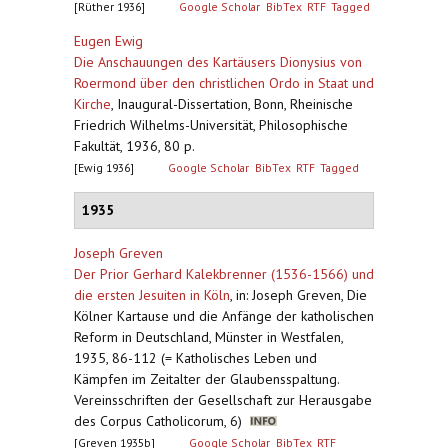
[Rüther 1936]
Google Scholar
BibTex
RTF
Tagged
Eugen Ewig
Die Anschauungen des Kartäusers Dionysius von
Roermond über den christlichen Ordo in Staat und
Kirche
,
Inaugural-Dissertation, Bonn, Rheinische
Friedrich Wilhelms-Universität, Philosophische
Fakultät, 1936, 80 p.
[Ewig 1936]
Google Scholar
BibTex
RTF
Tagged
1935
Joseph Greven
Der Prior Gerhard Kalekbrenner (1536-1566) und
die ersten Jesuiten in Köln
,
in: Joseph Greven, Die
Kölner Kartause und die Anfänge der katholischen
Reform in Deutschland, Münster in Westfalen,
1935, 86-112 (= Katholisches Leben und
Kämpfen im Zeitalter der Glaubensspaltung.
Vereinsschriften der Gesellschaft zur Herausgabe
des Corpus Catholicorum, 6)
[Greven 1935b]
Google Scholar
BibTex
RTF