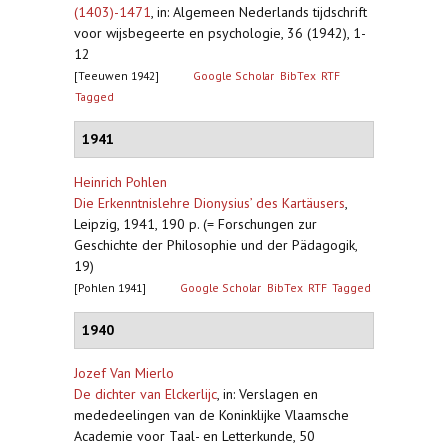
(1403)-1471
,
in: Algemeen Nederlands tijdschrift
voor wijsbegeerte en psychologie, 36 (1942), 1-
12
[Teeuwen 1942]
Google Scholar
BibTex
RTF
Tagged
1941
Heinrich Pohlen
Die Erkenntnislehre Dionysius’ des Kartäusers
,
Leipzig, 1941, 190 p. (= Forschungen zur
Geschichte der Philosophie und der Pädagogik,
19)
[Pohlen 1941]
Google Scholar
BibTex
RTF
Tagged
1940
Jozef Van Mierlo
De dichter van Elckerlijc
,
in: Verslagen en
mededeelingen van de Koninklijke Vlaamsche
Academie voor Taal- en Letterkunde, 50