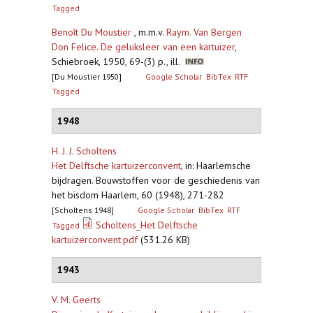
Tagged
Benoît Du Moustier
, m.m.v.
Raym. Van Bergen
Don Felice. De geluksleer van een kartuizer
,
Schiebroek, 1950, 69-(3) p., ill.
[Du Moustier 1950]
Google Scholar
BibTex
RTF
Tagged
1948
H. J. J. Scholtens
Het Delftsche kartuizerconvent
,
in: Haarlemsche
bijdragen. Bouwstoffen voor de geschiedenis van
het bisdom Haarlem, 60 (1948), 271-282
[Scholtens 1948]
Google Scholar
BibTex
RTF
Scholtens_Het Delftsche
Tagged
kartuizerconvent.pdf
(531.26 KB)
1943
V. M. Geerts