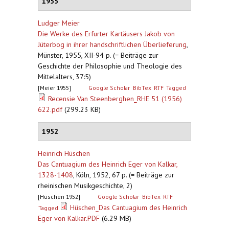
1955
Ludger Meier
Die Werke des Erfurter Kartäusers Jakob von
Jüterbog in ihrer handschriftlichen Überlieferung
,
Münster, 1955, XII-94 p. (= Beiträge zur
Geschichte der Philosophie und Theologie des
Mittelalters, 37:5)
[Meier 1955]
Google Scholar
BibTex
RTF
Tagged
Recensie Van Steenberghen_RHE 51 (1956)
622.pdf
(299.23 KB)
1952
Heinrich Hüschen
Das Cantuagium des Heinrich Eger von Kalkar,
1328-1408
,
Köln, 1952, 67 p. (= Beiträge zur
rheinischen Musikgeschichte, 2)
[Hüschen 1952]
Google Scholar
BibTex
RTF
Hüschen_Das Cantuagium des Heinrich
Tagged
Eger von Kalkar.PDF
(6.29 MB)