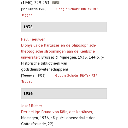
(1940), 229-253
[Van Mierlo 1940]
Google Scholar
BibTex
RTF
Tagged
1938
Paul Teeuwen
Dionysius de Kartuizer en de philosophisch-
theologische stroomingen aan de Keulsche
universiteit
,
Brussel & Nijmegen, 1938, 144 p. (=
Historische bibliotheek van
godsdienstwetenschappen)
[Teeuwen 1938]
Google Scholar
BibTex
RTF
Tagged
1936
Josef Rüther
Der heilige Bruno von Köln, der Kartäuser
,
Meitingen, 1936, 48 p. (= Lebensschule der
Gottesfreunde, 22)