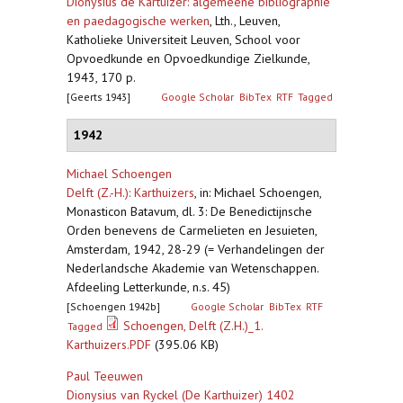
Dionysius de Kartuizer: algemeene bibliographie
en paedagogische werken
,
Lth., Leuven,
Katholieke Universiteit Leuven, School voor
Opvoedkunde en Opvoedkundige Zielkunde,
1943, 170 p.
[Geerts 1943]
Google Scholar
BibTex
RTF
Tagged
1942
Michael Schoengen
Delft (Z.-H.): Karthuizers
,
in: Michael Schoengen,
Monasticon Batavum, dl. 3: De Benedictijnsche
Orden benevens de Carmelieten en Jesuieten,
Amsterdam, 1942, 28-29 (= Verhandelingen der
Nederlandsche Akademie van Wetenschappen.
Afdeeling Letterkunde, n.s. 45)
[Schoengen 1942b]
Google Scholar
BibTex
RTF
Schoengen, Delft (Z.H.)_1.
Tagged
Karthuizers.PDF
(395.06 KB)
Paul Teeuwen
Dionysius van Ryckel (De Karthuizer) 1402