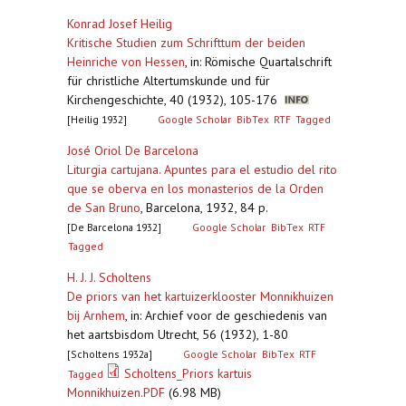
Konrad Josef Heilig
Kritische Studien zum Schrifttum der beiden
Heinriche von Hessen
,
in: Römische Quartalschrift
für christliche Altertumskunde und für
Kirchengeschichte, 40 (1932), 105-176
[Heilig 1932]
Google Scholar
BibTex
RTF
Tagged
José Oriol De Barcelona
Liturgia cartujana. Apuntes para el estudio del rito
que se oberva en los monasterios de la Orden
de San Bruno
,
Barcelona, 1932, 84 p.
[De Barcelona 1932]
Google Scholar
BibTex
RTF
Tagged
H. J. J. Scholtens
De priors van het kartuizerklooster Monnikhuizen
bij Arnhem
,
in: Archief voor de geschiedenis van
het aartsbisdom Utrecht, 56 (1932), 1-80
[Scholtens 1932a]
Google Scholar
BibTex
RTF
Scholtens_Priors kartuis
Tagged
Monnikhuizen.PDF
(6.98 MB)