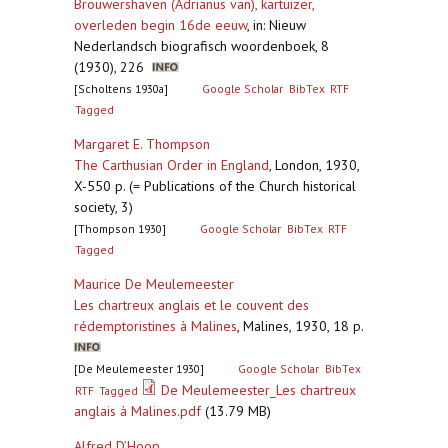
Brouwershaven (Adrianus van), kartuizer,
overleden begin 16de eeuw
,
in: Nieuw
Nederlandsch biografisch woordenboek, 8
(1930), 226
[Scholtens 1930a]
Google Scholar
BibTex
RTF
Tagged
Margaret E. Thompson
The Carthusian Order in England
,
London, 1930,
X-550 p. (= Publications of the Church historical
society, 3)
[Thompson 1930]
Google Scholar
BibTex
RTF
Tagged
Maurice De Meulemeester
Les chartreux anglais et le couvent des
rédemptoristines à Malines
,
Malines, 1930, 18 p.
[De Meulemeester 1930]
Google Scholar
BibTex
De Meulemeester_Les chartreux
RTF
Tagged
anglais à Malines.pdf
(13.79 MB)
Alfred D’Hoop