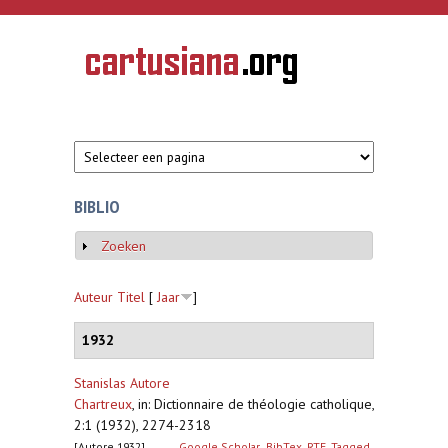
Overslaan en naar de inhoud gaan
CARTUSIANA
Geschiedenis
van de
kartuizerorde
in de
Nederlanden
BIBLIO
Zoeken
Weergeven
Auteur
Titel
[
Jaar
]
1932
Stanislas Autore
Chartreux
,
in: Dictionnaire de théologie catholique,
2:1 (1932), 2274-2318
[Autore 1932]
Google Scholar
BibTex
RTF
Tagged