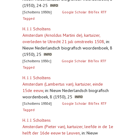
(1930), 24-25
[Scholtens 1930b]
Google Scholar
BibTex
RTF
Tagged
H. J. J. Scholtens
Amsterdam (Arnoldus Martini de), kartuizer,
overleden te Utrecht 21 juli omstreeks 1508
,
in:
Nieuw Nederlandsch biografisch woordenboek, 8
(1930), 25
[Scholtens 1930c]
Google Scholar
BibTex
RTF
Tagged
H. J. J. Scholtens
Amsterdam (Lambertus van), kartuizer, einde
15de eeuw
,
in: Nieuw Nederlandsch biografisch
woordenboek, 8 (1930), 25
[Scholtens 1930d]
Google Scholar
BibTex
RTF
Tagged
H. J. J. Scholtens
Amsterdam (Pieter van), kartuizer, leefde in de 1e
helft der 16de eeuw te Leuven
,
in: Nieuw