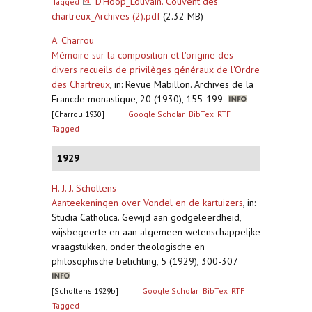
D’Hoop_Louvain. Couvent des
Tagged
chartreux_Archives (2).pdf
(2.32 MB)
A. Charrou
Mémoire sur la composition et l'origine des
divers recueils de privilèges généraux de l'Ordre
des Chartreux
,
in: Revue Mabillon. Archives de la
Francde monastique, 20 (1930), 155-199
[Charrou 1930]
Google Scholar
BibTex
RTF
Tagged
1929
H. J. J. Scholtens
Aanteekeningen over Vondel en de kartuizers
,
in:
Studia Catholica. Gewijd aan godgeleerdheid,
wijsbegeerte en aan algemeen wetenschappeljke
vraagstukken, onder theologische en
philosophische belichting, 5 (1929), 300-307
[Scholtens 1929b]
Google Scholar
BibTex
RTF
Tagged