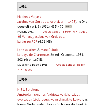
1931
Mattheus Verjans
Jacobus van Gruitrode, karthuizer († 1475)
,
in: Ons
geestelijk erf, 5 (1931), 435-470
[Verjans 1931]
Google Scholar
BibTex
RTF
Tagged
Verjans_Jacobus van Gruitrode,
karthuizer.PDF
(4.21 MB)
Léon Auscher
&
Marc Dubois
Le pays de Chartreuse
,
2e ed., Grenoble, 1931,
202-(4) p., 167 ill.
[Auscher & Dubois 1925]
Google Scholar
BibTex
RTF
Tagged
1930
H. J. J. Scholtens
Amsterdam (Andries Andriesz. van), kartuizer,
overleden 16de eeuw, waarschijnlijk te Leuven
,
in:
Nieuw Nederlandsch biografisch woordenboek, 8