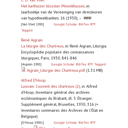
C. D. Van Vliet
Het karthuizer klooster Monnikhuizen
,
in:
Jaarboekje van de Vereeniging van directeuren
van hypotheekbanken, 16 (1930), –
[Van Vliet 1930]
Google Scholar
BibTex
RTF
Tagged
René Aigrain
La liturgie des Chartreux
,
in: René Aigrain, Liturigia.
Encyclopédie populaire des connaissances
liturgiques, Paris, 1930, 841-846
[Aigrain 1930]
Google Scholar
BibTex
RTF
Tagged
Aigrain_Liturgie des Chartreux.pdf
(1.31 MB)
Alfred D’Hoop
Louvain. Couvent des chartreux (2)
,
in: Alfred
d’Hoop, Inventaire général des archives
ecclésiastiques du Brabant, dl. 5: Étranger.
Supplément général, Bruxelles, 1930, 316 (=
Inventaires sommaires des Archives de l’État en
Belgique)
[D’Hoop 1930c]
Google Scholar
BibTex
RTF