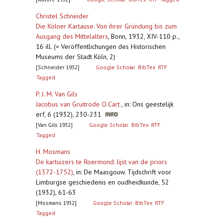
Christel Schneider
Die Kölner Kartause. Von ihrer Gründung bis zum
Ausgang des Mittelalters
,
Bonn, 1932, XIV-110 p.,
16 ill. (= Veröffentlichungen des Historischen
Museums der Stadt Köln, 2)
[Schneider 1932]
Google Scholar
BibTex
RTF
Tagged
P. J. M. Van Gils
Jacobus van Gruitrode O.Cart.
,
in: Ons geestelijk
erf, 6 (1932), 230-231
[Van Gils 1932]
Google Scholar
BibTex
RTF
Tagged
H. Mosmans
De kartuizers te Roermond: lijst van de priors
(1372-1752)
,
in: De Maasgouw. Tijdschrift voor
Limburgse geschiedenis en oudheidkunde, 52
(1932), 61-63
[Mosmans 1932]
Google Scholar
BibTex
RTF
Tagged