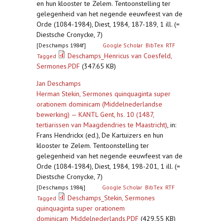
en hun klooster te Zelem. Tentoonstelling ter
gelegenheid van het negende eeuwfeest van de
Orde (1084-1984), Diest, 1984, 187-189, 1 ill. (=
Diestsche Cronycke, 7)
[Deschamps 1984f]
Google Scholar
BibTex
RTF
Deschamps_Henricus van Coesfeld,
Tagged
Sermones.PDF
(347.65 KB)
Jan Deschamps
Herman Stekin, Sermones quinquaginta super
orationem dominicam (Middelnederlandse
bewerking) — KANTL Gent, hs. 10 (1487,
tertiarissen van Maagdendries te Maastricht)
,
in:
Frans Hendrickx (ed.), De Kartuizers en hun
klooster te Zelem. Tentoonstelling ter
gelegenheid van het negende eeuwfeest van de
Orde (1084-1984), Diest, 1984, 198-201, 1 ill. (=
Diestsche Cronycke, 7)
[Deschamps 1984j]
Google Scholar
BibTex
RTF
Deschamps_Stekin, Sermones
Tagged
quinquaginta super orationem
dominicam_Middelnederlands.PDF
(429.55 KB)