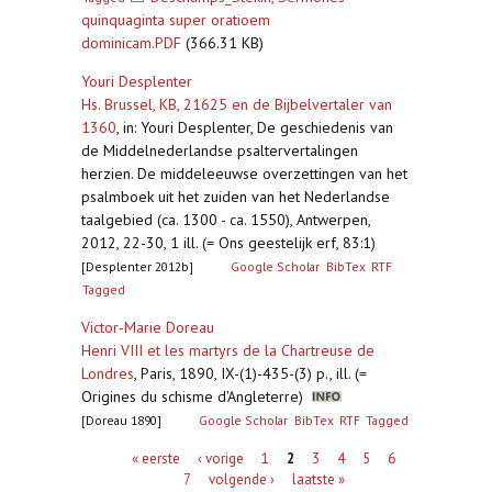
quinquaginta super oratioem
dominicam.PDF
(366.31 KB)
Youri Desplenter
Hs. Brussel, KB, 21625 en de Bijbelvertaler van
1360
,
in: Youri Desplenter, De geschiedenis van
de Middelnederlandse psaltervertalingen
herzien. De middeleeuwse overzettingen van het
psalmboek uit het zuiden van het Nederlandse
taalgebied (ca. 1300 - ca. 1550), Antwerpen,
2012, 22-30, 1 ill. (= Ons geestelijk erf, 83:1)
[Desplenter 2012b]
Google Scholar
BibTex
RTF
Tagged
Victor-Marie Doreau
Henri VIII et les martyrs de la Chartreuse de
Londres
,
Paris, 1890, IX-(1)-435-(3) p., ill. (=
Origines du schisme d'Angleterre)
[Doreau 1890]
Google Scholar
BibTex
RTF
Tagged
Pagina's
« eerste
‹ vorige
1
2
3
4
5
6
7
volgende ›
laatste »