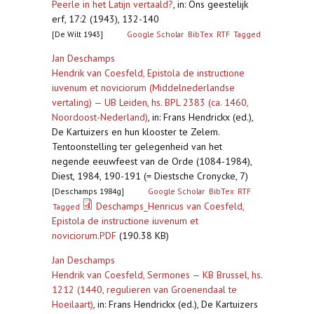
Peerle in het Latijn vertaald?
,
in: Ons geestelijk
erf, 17:2 (1943), 132-140
[De Wilt 1943]
Google Scholar
BibTex
RTF
Tagged
Jan Deschamps
Hendrik van Coesfeld, Epistola de instructione
iuvenum et noviciorum (Middelnederlandse
vertaling) — UB Leiden, hs. BPL 2383 (ca. 1460,
Noordoost-Nederland)
,
in: Frans Hendrickx (ed.),
De Kartuizers en hun klooster te Zelem.
Tentoonstelling ter gelegenheid van het
negende eeuwfeest van de Orde (1084-1984),
Diest, 1984, 190-191 (= Diestsche Cronycke, 7)
[Deschamps 1984g]
Google Scholar
BibTex
RTF
Deschamps_Henricus van Coesfeld,
Tagged
Epistola de instructione iuvenum et
noviciorum.PDF
(190.38 KB)
Jan Deschamps
Hendrik van Coesfeld, Sermones — KB Brussel, hs.
1212 (1440, regulieren van Groenendaal te
Hoeilaart)
,
in: Frans Hendrickx (ed.), De Kartuizers