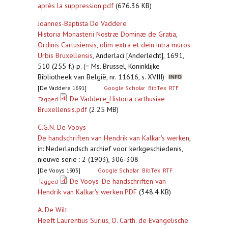
après la suppression.pdf
(676.36 KB)
Joannes-Baptista De Vaddere
Historia Monasterii Nostræ Dominæ de Gratia,
Ordinis Cartusiensis, olim extra et dein intra muros
Urbis Bruxellensis
,
Anderlaci [Anderlecht], 1691,
510 (255 f.) p. (= Ms. Brussel, Koninklijke
Bibliotheek van België, nr. 11616, s. XVIII)
[De Vaddere 1691]
Google Scholar
BibTex
RTF
De Vaddere_Historia carthusiae
Tagged
Bruxellensis.pdf
(2.25 MB)
C.G.N. De Vooys
De handschriften van Hendrik van Kalkar's werken
,
in: Nederlandsch archief voor kerkgeschiedenis,
nieuwe serie : 2 (1903), 306-308
[De Vooys 1903]
Google Scholar
BibTex
RTF
De Vooys_De handschriften van
Tagged
Hendrik van Kalkar's werken.PDF
(348.4 KB)
A. De Wilt
Heeft Laurentius Surius, O. Carth. de Evangelische