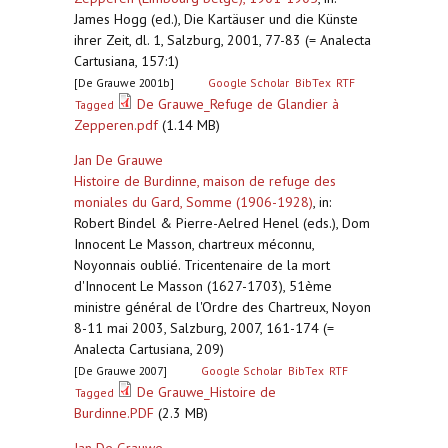
James Hogg (ed.), Die Kartäuser und die Künste
ihrer Zeit, dl. 1, Salzburg, 2001, 77-83 (= Analecta
Cartusiana, 157:1)
[De Grauwe 2001b]
Google Scholar
BibTex
RTF
De Grauwe_Refuge de Glandier à
Tagged
Zepperen.pdf
(1.14 MB)
Jan De Grauwe
Histoire de Burdinne, maison de refuge des
moniales du Gard, Somme (1906-1928)
,
in:
Robert Bindel & Pierre-Aelred Henel (eds.), Dom
Innocent Le Masson, chartreux méconnu,
Noyonnais oublié. Tricentenaire de la mort
d'Innocent Le Masson (1627-1703), 51ème
ministre général de l'Ordre des Chartreux, Noyon
8-11 mai 2003, Salzburg, 2007, 161-174 (=
Analecta Cartusiana, 209)
[De Grauwe 2007]
Google Scholar
BibTex
RTF
De Grauwe_Histoire de
Tagged
Burdinne.PDF
(2.3 MB)