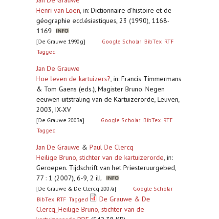
Jan De Grauwe
Henri van Loen
,
in: Dictionnaire d'histoire et de
géographie ecclésiastiques, 23 (1990), 1168-
1169
[De Grauwe 1990g]
Google Scholar
BibTex
RTF
Tagged
Jan De Grauwe
Hoe leven de kartuizers?
,
in: Francis Timmermans
& Tom Gaens (eds.), Magister Bruno. Negen
eeuwen uitstraling van de Kartuizerorde, Leuven,
2003, IX-XV
[De Grauwe 2003a]
Google Scholar
BibTex
RTF
Tagged
Jan De Grauwe
&
Paul De Clercq
Heilige Bruno, stichter van de kartuizerorde
,
in:
Geroepen. Tijdschrift van het Priesteruurgebed,
77 : 1 (2007), 6-9, 2 ill.
[De Grauwe & De Clercq 2007a]
Google Scholar
De Grauwe & De
BibTex
RTF
Tagged
Clercq_Heilige Bruno, stichter van de