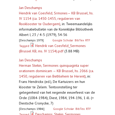
Jan Deschamps
Hendrik van Coesfeld, Srmones— KB Brussel, hs.
IV 1154 (ca. 1450-1455, regulieren van
Rooklooster te Oudergem)
,
in: Tweemaandelijks
informatiebulletin van de Koninklijke Bibliotheek
Albert I, 23 / 4-5 (1979), 54-56
[Deschamps 1979]
Google Scholar
BibTex
RTF
Hendrik van Coesfeld_Sermones
Tagged
(Brussel KB, ms. IV 1154).pdf
(3.88 MB)
Jan Deschamps
Herman Stekin, Sermones quinquaginta super
orationem dominicam — KB Brussel, hs. 2066 (ca.
1450, regulieren van Bethlehem te Herent)
,
in:
Frans Hendrickx (ed.), De Kartuizers en hun
klooster te Zelem. Tentoonstelling ter
gelegenheid van het negende eeuwfeest van de
Orde (1084-1984), Diest, 1984, 194-196, 1 ill. (=
Diestsche Cronycke, 7)
[Deschamps 1984i]
Google Scholar
BibTex
RTF
Deschamps_Stekin, Sermones
Tagged