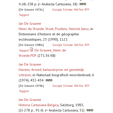
II-(4)-158 p. (= Analecta Cartusiana, 18)
[De Grauwe 1974c]
Google Scholar
BibTex
RTF
Tagged
Jan De Grauwe
Henri de Vroede, Vroet, Prudens, Henrick Jansz
,
in:
Dictionnaire d'histoire et de géographie
ecclésiastiques, 23 (1990), 1121
[De Grauwe 1990e]
Google Scholar
BibTex
RTF
De Grauwe_Henri de
Tagged
Vroede.PDF
(271.36 KB)
Jan De Grauwe
Havens, Arnold, kartuizerprior en geestelijk
schrijver
,
in: Nationaal biografisch woordenboek, 6
(1974), 432-434
[De Grauwe 1974b]
Google Scholar
BibTex
RTF
Tagged
Jan De Grauwe
Historia Cartusiana Belgica
,
Salzburg, 1985,
(2)-278 p., 91 ill. (= Analecta Cartusiana, 51)