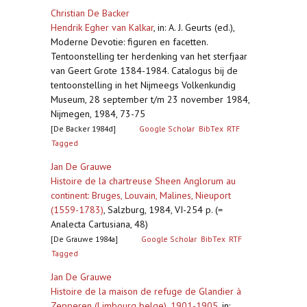
Christian De Backer
Hendrik Egher van Kalkar
,
in: A. J. Geurts (ed.),
Moderne Devotie: figuren en facetten.
Tentoonstelling ter herdenking van het sterfjaar
van Geert Grote 1384-1984. Catalogus bij de
tentoonstelling in het Nijmeegs Volkenkundig
Museum, 28 september t/m 23 november 1984,
Nijmegen, 1984, 73-75
[De Backer 1984d]
Google Scholar
BibTex
RTF
Tagged
Jan De Grauwe
Histoire de la chartreuse Sheen Anglorum au
continent: Bruges, Louvain, Malines, Nieuport
(1559-1783)
,
Salzburg, 1984, VI-254 p. (=
Analecta Cartusiana, 48)
[De Grauwe 1984a]
Google Scholar
BibTex
RTF
Tagged
Jan De Grauwe
Histoire de la maison de refuge de Glandier à
Zepperen (Limbourg belge), 1901-1905
,
in: