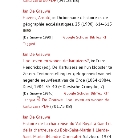
kartuizerorde.PDF
(542.38 KB)
Jan De Grauwe
Havens, Arnold
,
in: Dictionnaire d'histoire et de
géographie ecclésiastiques, 23 (1990), 614-615
[De Grauwe 1990f]
Google Scholar
BibTex
RTF
Tagged
Jan De Grauwe
Hoe leven en wonen de kartuizers?
,
in: Frans
Hendrickx (ed.), De Kartuizers en hun klooster te
Zelem. Tentoonstelling ter gelegenheid van het
negende eeuwfeest van de Orde (1084-1984),
Diest, 1984, 35-40 (= Diestsche Cronycke, 7)
[De Grauwe 1984d]
Google Scholar
BibTex
RTF
De Grauwe_Hoe leven en wonen de
Tagged
kartuizers.PDF
(701.75 KB)
Jan De Grauwe
Histoire de la chartreuse du Val-Royal à Gand et
de la chartreuse du Bois-Saint-Martin à Lierde-
Saint-Martin (Flandre Orientale)
,
Salzburg, 1974,