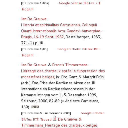
[De Grauwe 1985a]
Google Scholar
BibTex
RTF
Tagged
Jan De Grauwe
Historia et spiritualitas Cartusiensis. Colloquii
Quarti Internationalis Acta. Gandavi-Antverpiae-
Brugis, 16-19 Sept. 1982
,
Destelbergen, 1983,
371-(1) p., ill.
[De Grauwe 1983]
Google Scholar
BibTex
RTF
Tagged
Jan De Grauwe
&
Francis Timmermans
Héritage des chartreux après la suppression des
monastères belges
,
in: Jürg Ganz & Margrit Früh
(eds.), Das Erbe der Kartäuser. Akten des III.
Internationalen Kartäuserkongresses in der
Kartause Ittingen vom 1.-5. Dezember 1999,
Salzburg, 2000, 82-89 (= Analecta Cartusiana,
160)
[De Grauwe & Timmermans 2000]
Google Scholar
De Grauwe &
BibTex
RTF
Tagged
Timmermans_Héritage des chartreux belges