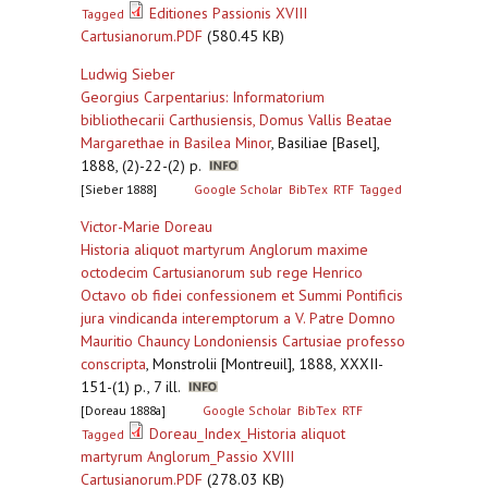
Editiones Passionis XVIII
Tagged
Cartusianorum.PDF
(580.45 KB)
Ludwig Sieber
Georgius Carpentarius: Informatorium
bibliothecarii Carthusiensis, Domus Vallis Beatae
Margarethae in Basilea Minor
,
Basiliae [Basel],
1888, (2)-22-(2) p.
[Sieber 1888]
Google Scholar
BibTex
RTF
Tagged
Victor-Marie Doreau
Historia aliquot martyrum Anglorum maxime
octodecim Cartusianorum sub rege Henrico
Octavo ob fidei confessionem et Summi Pontificis
jura vindicanda interemptorum a V. Patre Domno
Mauritio Chauncy Londoniensis Cartusiae professo
conscripta
,
Monstrolii [Montreuil], 1888, XXXII-
151-(1) p., 7 ill.
[Doreau 1888a]
Google Scholar
BibTex
RTF
Doreau_Index_Historia aliquot
Tagged
martyrum Anglorum_Passio XVIII
Cartusianorum.PDF
(278.03 KB)