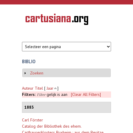
Overslaan en naar de inhoud gaan
CARTUSIANA
Geschiedenis
van de
kartuizerorde
in de
Nederlanden
BIBLIO
Zoeken
Weergeven
Auteur
Titel
[
Jaar
]
Filters:
gelijk is aan
[Clear All Filters]
Filter
1883
Carl Förster
Catalog der Bibliothek des ehem.
Carthauserklosters Buxheim : aus dem Besitze