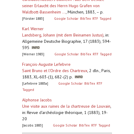
seiner Erlaucht des Herrn Hugo Grafen von
Waldbott-Bassenheim ...
,
München, 1883, – p.
[Förster 1883]
Google Scholar
BibTex
RTF
Tagged
Karl Werner
Landsberg, Johann (mit dem Beinamen Justus)
,
in:
Allgemeine Deutsche Biographie, 17 (1883), 594-
595
[Werner 1983]
Google Scholar
BibTex
RTF
Tagged
François-Auguste Lefebvre
Saint Bruno et l’Ordre des Chartreux
,
2 dln., Paris,
1883, XL-603-(1), 682-(2) p.
[Lefebvre 1883a]
Google Scholar
BibTex
RTF
Tagged
Alphonse Jacobs
Une visite aux ruines de la chartreuse de Louvain
,
in: Revue d'archéologie théorique, 1 (1883), 19-
20
[Jacobs 1883]
Google Scholar
BibTex
RTF
Tagged