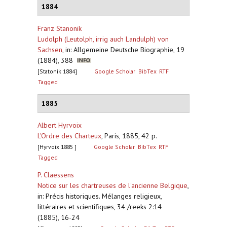
1884
Franz Stanonik
Ludolph (Leutolph, irrig auch Landulph) von
Sachsen
,
in: Allgemeine Deutsche Biographie, 19
(1884), 388
[Statonik 1884]
Google Scholar
BibTex
RTF
Tagged
1885
Albert Hyrvoix
L'Ordre des Charteux
,
Paris, 1885, 42 p.
[Hyrvoix 1885 ]
Google Scholar
BibTex
RTF
Tagged
P. Claessens
Notice sur les chartreuses de l'ancienne Belgique
,
in: Précis historiques. Mélanges religieux,
littéraires et scientifiques, 34 /reeks 2:14
(1885), 16-24