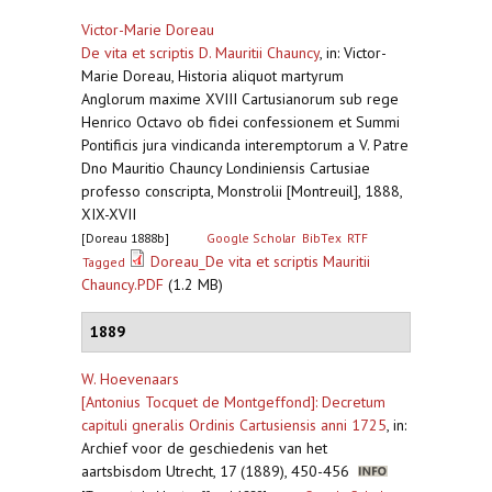
Victor-Marie Doreau
De vita et scriptis D. Mauritii Chauncy
,
in: Victor-
Marie Doreau, Historia aliquot martyrum
Anglorum maxime XVIII Cartusianorum sub rege
Henrico Octavo ob fidei confessionem et Summi
Pontificis jura vindicanda interemptorum a V. Patre
Dno Mauritio Chauncy Londiniensis Cartusiae
professo conscripta, Monstrolii [Montreuil], 1888,
XIX-XVII
[Doreau 1888b]
Google Scholar
BibTex
RTF
Doreau_De vita et scriptis Mauritii
Tagged
Chauncy.PDF
(1.2 MB)
1889
W. Hoevenaars
[Antonius Tocquet de Montgeffond]: Decretum
capituli gneralis Ordinis Cartusiensis anni 1725
,
in:
Archief voor de geschiedenis van het
aartsbisdom Utrecht, 17 (1889), 450-456