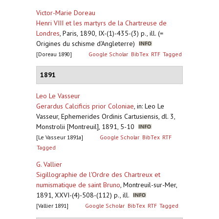
Victor-Marie Doreau
Henri VIII et les martyrs de la Chartreuse de
Londres
,
Paris, 1890, IX-(1)-435-(3) p., ill. (=
Origines du schisme d'Angleterre)
[Doreau 1890]
Google Scholar
BibTex
RTF
Tagged
1891
Leo Le Vasseur
Gerardus Calcificis prior Coloniae
,
in: Leo Le
Vasseur, Ephemerides Ordinis Cartusiensis, dl. 3,
Monstrolii [Montreuil], 1891, 5-10
[Le Vasseur 1891a]
Google Scholar
BibTex
RTF
Tagged
G. Vallier
Sigillographie de l'Ordre des Chartreux et
numismatique de saint Bruno
,
Montreuil-sur-Mer,
1891, XXVI-(4)-508-(112) p., ill.
[Vallier 1891]
Google Scholar
BibTex
RTF
Tagged