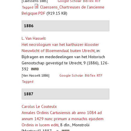
[Claessens 1885]
Google Scholar
BibTex
RTF
Claessens_Chartreuses de l'ancienne
Tagged
Belgique.PDF
(919.15 KB)
1886
L. Van Hasselt
Het necrologium van het karthuizer-klooster
Nieuwlicht of Bloemendaal buiten Utrecht
,
in:
Bijdragen en mededeelingen van het Historisch
Genootschap gevestigd te Utrecht, 9 (1886), 126-
392
[Van Hasselt 1886]
Google Scholar
BibTex
RTF
Tagged
1887
Carolus Le Couteulx
Annales Ordinis Cartusiensis ab anno 1084 ad
annum 1429 nunc primum a monachis ejusdem
Ordinis in lucem editi
,
8 dln., Monstrolii