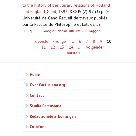
to the history of the literary relations of Holland
and England
,
Gand, 1892, XXXIV-(2)-97-(3) p. (=
Université de Gand. Recueil de travaux publiés
par la Faculté de Philosophie et Lettres, 5)
[1892]
Google Scholar
BibTex
RTF
Tagged
Pagina's
« eerste
‹ vorige
…
6
7
8
9
10
11
12
13
14
…
volgende ›
laatste »
Home
Over Cartusiana.org
Contact
Studia Cartusiana
Redactionele afkortingen
Colofon