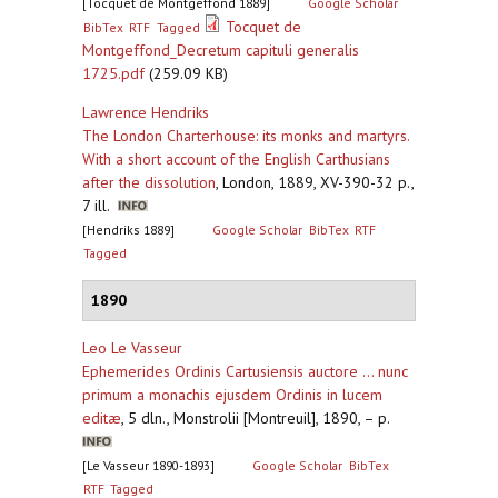
[Tocquet de Montgeffond 1889]
Google Scholar
Tocquet de
BibTex
RTF
Tagged
Montgeffond_Decretum capituli generalis
1725.pdf
(259.09 KB)
Lawrence Hendriks
The London Charterhouse: its monks and martyrs.
With a short account of the English Carthusians
after the dissolution
,
London, 1889, XV-390-32 p.,
7 ill.
[Hendriks 1889]
Google Scholar
BibTex
RTF
Tagged
1890
Leo Le Vasseur
Ephemerides Ordinis Cartusiensis auctore ... nunc
primum a monachis ejusdem Ordinis in lucem
editæ
,
5 dln., Monstrolii [Montreuil], 1890, – p.
[Le Vasseur 1890-1893]
Google Scholar
BibTex
RTF
Tagged