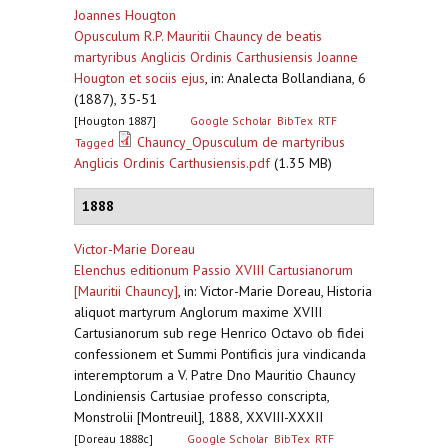
Joannes Hougton
Opusculum R.P. Mauritii Chauncy de beatis
martyribus Anglicis Ordinis Carthusiensis Joanne
Hougton et sociis ejus
,
in: Analecta Bollandiana, 6
(1887), 35-51
[Hougton 1887]
Google Scholar
BibTex
RTF
Chauncy_Opusculum de martyribus
Tagged
Anglicis Ordinis Carthusiensis.pdf
(1.35 MB)
1888
Victor-Marie Doreau
Elenchus editionum Passio XVIII Cartusianorum
[Mauritii Chauncy]
,
in: Victor-Marie Doreau, Historia
aliquot martyrum Anglorum maxime XVIII
Cartusianorum sub rege Henrico Octavo ob fidei
confessionem et Summi Pontificis jura vindicanda
interemptorum a V. Patre Dno Mauritio Chauncy
Londiniensis Cartusiae professo conscripta,
Monstrolii [Montreuil], 1888, XXVIII-XXXII
[Doreau 1888c]
Google Scholar
BibTex
RTF