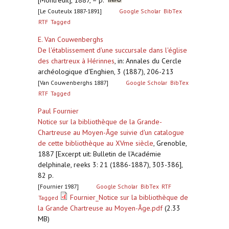
[Montreuil], 1887, – p.
[Le Couteulx 1887-1891]
Google Scholar
BibTex
RTF
Tagged
E. Van Couwenberghs
De l'établissement d'une succursale dans l'église
des chartreux à Hérinnes
,
in: Annales du Cercle
archéologique d'Enghien, 3 (1887), 206-213
[Van Couwenberghs 1887]
Google Scholar
BibTex
RTF
Tagged
Paul Fournier
Notice sur la bibliothèque de la Grande-
Chartreuse au Moyen-Âge suivie d'un catalogue
de cette bibliothèque au XVme siècle
,
Grenoble,
1887 [Excerpt uit: Bulletin de l'Académie
delphinale, reeks 3: 21 (1886-1887), 303-386],
82 p.
[Fournier 1987]
Google Scholar
BibTex
RTF
Fournier_Notice sur la bibliothèque de
Tagged
la Grande Chartreuse au Moyen-Âge.pdf
(2.33
MB)