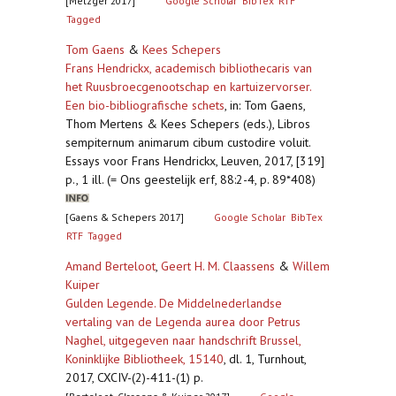
[Metzger 2017]
Google Scholar
BibTex
RTF
Tagged
Tom Gaens
&
Kees Schepers
Frans Hendrickx, academisch bibliothecaris van
het Ruusbroecgenootschap en kartuizervorser.
Een bio-bibliografische schets
,
in: Tom Gaens,
Thom Mertens & Kees Schepers (eds.), Libros
sempiternum animarum cibum custodire voluit.
Essays voor Frans Hendrickx, Leuven, 2017, [319]
p., 1 ill. (= Ons geestelijk erf, 88:2-4, p. 89*408)
[Gaens & Schepers 2017]
Google Scholar
BibTex
RTF
Tagged
Amand Berteloot
,
Geert H. M. Claassens
&
Willem
Kuiper
Gulden Legende. De Middelnederlandse
vertaling van de Legenda aurea door Petrus
Naghel, uitgegeven naar handschrift Brussel,
Koninklijke Bibliotheek, 15140
,
dl. 1, Turnhout,
2017, CXCIV-(2)-411-(1) p.