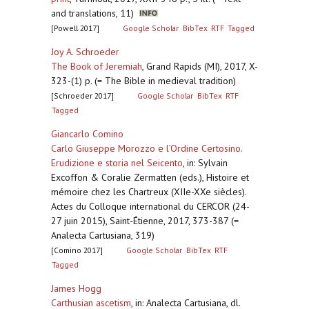
and translations, 11)
[Powell 2017]
Google Scholar
BibTex
RTF
Tagged
Joy A. Schroeder
The Book of Jeremiah
,
Grand Rapids (MI), 2017, X-
323-(1) p. (= The Bible in medieval tradition)
[Schroeder 2017]
Google Scholar
BibTex
RTF
Tagged
Giancarlo Comino
Carlo Giuseppe Morozzo e l’Ordine Certosino.
Erudizione e storia nel Seicento
,
in: Sylvain
Excoffon & Coralie Zermatten (eds.), Histoire et
mémoire chez les Chartreux (XIIe-XXe siècles).
Actes du Colloque international du CERCOR (24-
27 juin 2015), Saint-Étienne, 2017, 373-387 (=
Analecta Cartusiana, 319)
[Comino 2017]
Google Scholar
BibTex
RTF
Tagged
James Hogg
Carthusian ascetism
,
in: Analecta Cartusiana, dl.