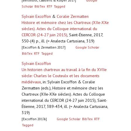
[Berteloot, Claasens & Kuiper 2017]
Google
Scholar
BibTex
RTF
Tagged
Sylvain Excoffon
&
Coralie Zermatten
Histoire et mémoire chez les Chartreux (XIIe-XXe
siècles). Actes du Colloque international du
CERCOR (24-27 juin 2015)
,
Saint-Étienne, 2017,
550-(4) p., ill. (= Analecta Cartusiana, 319)
[Excoffon & Zermatten 2017]
Google Scholar
BibTex
RTF
Tagged
Sylvain Excoffon
Un historien chartreux au travail à la fin du XVIIe
siècle: Charles le Couteulx et les documents
médiévaux
,
in: Sylvain Excoffon & Coralie
Zermatten (eds.), Histoire et mémoire chez les
Chartreux (XIIe-XXe siècles). Actes du Colloque
international du CERCOR (24-27 juin 2015), Saint-
Étienne, 2017, 389-434, ill. (= Analecta Cartusiana,
319)
[Excoffon 2017a]
Google Scholar
BibTex
RTF
Tagged