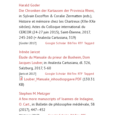
Harald Goder
Die Chroniken der Kartausen der Provincia Rheni
,
in: Sylvain Excoffon & Coralie Zermatten (eds.),
Histoire et mémoire chez les Chartreux (XIIe-XXe
siècles). Actes du Colloque international du
CERCOR (24-27 juin 2015), Saint-Étienne, 2017,
245-260 (= Analecta Cartusiana, 319)
[Goder 2017]
Google Scholar
BibTex
RTF
Tagged
Irénée Jaricot
Étude du Manuale du prieur de Buxheim, Dom
Jacques Louber
,
in: Analecta Cartusiana, dl. 326,
Salzburg, 2017, 5-60
[Jaricot 2017]
Google Scholar
BibTex
RTF
Tagged
Louber_Manuale_inhoudsopgave.PDF
(130.31
KB)
Stephen M. Metzger
A few more manuscripts of Ioannes de Indagine,
O. Cart.
,
in: Bulletin de philosophie médiévale, 58
(2017), 447–452