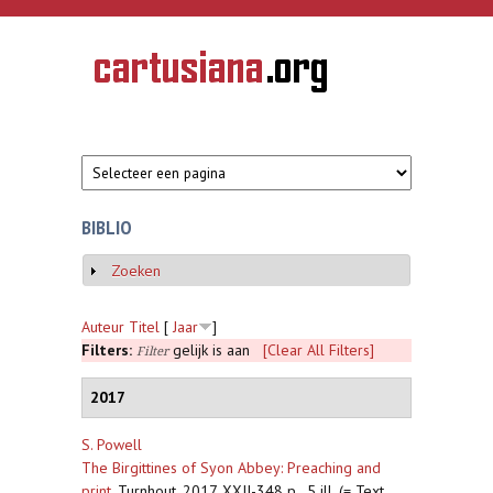
Overslaan en naar de inhoud gaan
CARTUSIANA
Geschiedenis
van de
kartuizerorde
in de
Nederlanden
BIBLIO
Zoeken
Weergeven
Auteur
Titel
[
Jaar
]
Filters:
gelijk is aan
[Clear All Filters]
Filter
2017
S. Powell
The Birgittines of Syon Abbey: Preaching and
print
,
Turnhout, 2017, XXII-348 p., 5 ill. (= Text