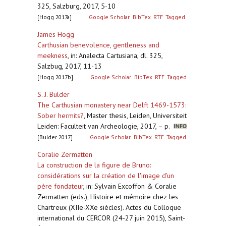
325, Salzburg, 2017, 5-10
[Hogg 2017a]
Google Scholar
BibTex
RTF
Tagged
James Hogg
Carthusian benevolence, gentleness and
meekness
,
in: Analecta Cartusiana, dl. 325,
Salzbug, 2017, 11-13
[Hogg 2017b]
Google Scholar
BibTex
RTF
Tagged
S. J. Bulder
The Carthusian monastery near Delft 1469-1573:
Sober hermits?
,
Master thesis, Leiden, Universiteit
Leiden: Faculteit van Archeologie, 2017, – p.
[Bulder 2017]
Google Scholar
BibTex
RTF
Tagged
Coralie Zermatten
La construction de la figure de Bruno:
considérations sur la création de l'image d'un
père fondateur
,
in: Sylvain Excoffon & Coralie
Zermatten (eds.), Histoire et mémoire chez les
Chartreux (XIIe-XXe siècles). Actes du Colloque
international du CERCOR (24-27 juin 2015), Saint-