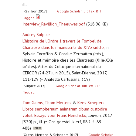
ill.
[Révillion 2017]
Google Scholar
BibTex
RTF
Tagged
Interview_Révillion_Theeuwes.pdf
(518.96 KB)
Audrey Sulpice
L’histoire de l’Ordre à travers le Tombel de
Chartrose dans les manuscrits du XIVe siècle
,
in:
Sylvain Excoffon & Coralie Zermatten (eds.),
Histoire et mémoire chez les Chartreux (XIIe-XXe
siècles). Actes du Colloque international du
CERCOR (24-27 juin 2015), Saint-Étienne, 2017,
111-129 (= Analecta Cartusiana, 319)
[Sulpice 2017]
Google Scholar
BibTex
RTF
Tagged
Tom Gaens
,
Thom Mertens
&
Kees Schepers
Libros sempiternum animarum cibum custodire
voluit. Essays voor Frans Hendrickx
,
Leuven, 2017,
[320] p., ill. (= Ons geestelijk erf, 88:2-4, 89-
408)
[Gaens, Mertens & Schepers 2017]
Google Scholar