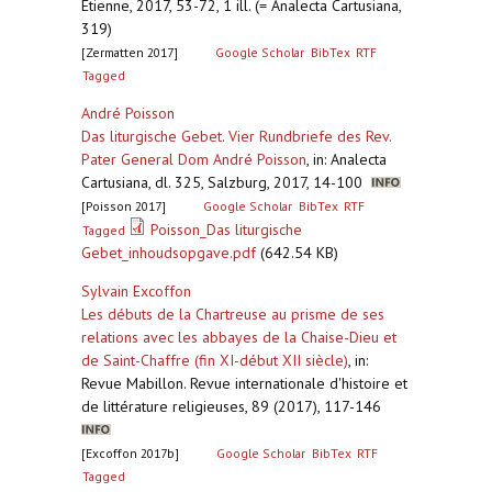
Étienne, 2017, 53-72, 1 ill. (= Analecta Cartusiana,
319)
[Zermatten 2017]
Google Scholar
BibTex
RTF
Tagged
André Poisson
Das liturgische Gebet. Vier Rundbriefe des Rev.
Pater General Dom André Poisson
,
in: Analecta
Cartusiana, dl. 325, Salzburg, 2017, 14-100
[Poisson 2017]
Google Scholar
BibTex
RTF
Poisson_Das liturgische
Tagged
Gebet_inhoudsopgave.pdf
(642.54 KB)
Sylvain Excoffon
Les débuts de la Chartreuse au prisme de ses
relations avec les abbayes de la Chaise-Dieu et
de Saint-Chaffre (fin XI-début XII siècle)
,
in:
Revue Mabillon. Revue internationale d'histoire et
de littérature religieuses, 89 (2017), 117-146
[Excoffon 2017b]
Google Scholar
BibTex
RTF
Tagged