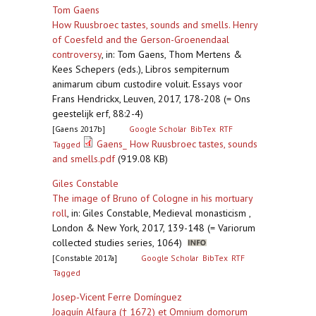
Tom Gaens
How Ruusbroec tastes, sounds and smells. Henry
of Coesfeld and the Gerson-Groenendaal
controversy
,
in: Tom Gaens, Thom Mertens &
Kees Schepers (eds.), Libros sempiternum
animarum cibum custodire voluit. Essays voor
Frans Hendrickx, Leuven, 2017, 178-208 (= Ons
geestelijk erf, 88:2-4)
[Gaens 2017b]
Google Scholar
BibTex
RTF
Gaens_ How Ruusbroec tastes, sounds
Tagged
and smells.pdf
(919.08 KB)
Giles Constable
The image of Bruno of Cologne in his mortuary
roll
,
in: Giles Constable, Medieval monasticism ,
London & New York, 2017, 139-148 (= Variorum
collected studies series, 1064)
[Constable 2017a]
Google Scholar
BibTex
RTF
Tagged
Josep‐Vicent Ferre Domínguez
Joaquín Alfaura († 1672) et Omnium domorum