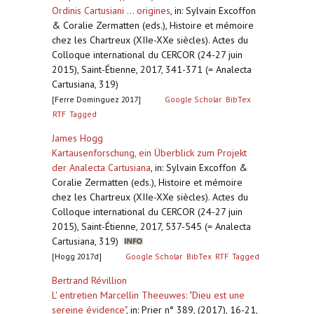
Ordinis Cartusiani ... origines
,
in: Sylvain Excoffon
& Coralie Zermatten (eds.), Histoire et mémoire
chez les Chartreux (XIIe-XXe siècles). Actes du
Colloque international du CERCOR (24-27 juin
2015), Saint-Étienne, 2017, 341-371 (= Analecta
Cartusiana, 319)
[Ferre Domínguez 2017]
Google Scholar
BibTex
RTF
Tagged
James Hogg
Kartausenforschung, ein Überblick zum Projekt
der Analecta Cartusiana
,
in: Sylvain Excoffon &
Coralie Zermatten (eds.), Histoire et mémoire
chez les Chartreux (XIIe-XXe siècles). Actes du
Colloque international du CERCOR (24-27 juin
2015), Saint-Étienne, 2017, 537-545 (= Analecta
Cartusiana, 319)
[Hogg 2017d]
Google Scholar
BibTex
RTF
Tagged
Bertrand Révillion
L' entretien Marcellin Theeuwes: "Dieu est une
sereine évidence"
,
in: Prier n° 389, (2017), 16-21,