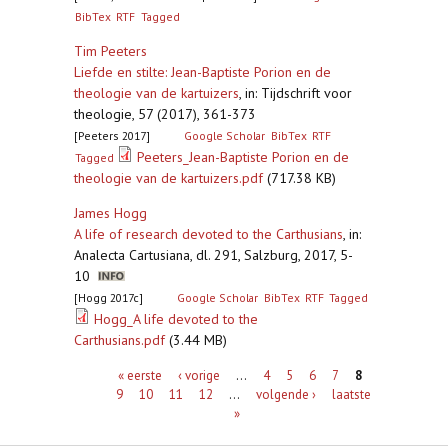
BibTex
RTF
Tagged
Tim Peeters
Liefde en stilte: Jean-Baptiste Porion en de
theologie van de kartuizers
,
in: Tijdschrift voor
theologie, 57 (2017), 361-373
[Peeters 2017]
Google Scholar
BibTex
RTF
Peeters_Jean-Baptiste Porion en de
Tagged
theologie van de kartuizers.pdf
(717.38 KB)
James Hogg
A life of research devoted to the Carthusians
,
in:
Analecta Cartusiana, dl. 291, Salzburg, 2017, 5-
10
[Hogg 2017c]
Google Scholar
BibTex
RTF
Tagged
Hogg_A life devoted to the
Carthusians.pdf
(3.44 MB)
Pagina's
« eerste
‹ vorige
…
4
5
6
7
8
9
10
11
12
…
volgende ›
laatste
»