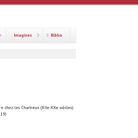
Imagines
Biblio
re chez les Chartreux (XIIe-XXe siècles).
319)