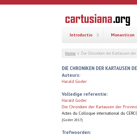
Overslaan en naar de inhoud gaan
CARTUSI
Geschiedenis
van de
kartuizerorde
in de
Nederlanden
Introductio
Monasticon
U bent hier
Home
»
Die Chroniken der Kartausen der 
DIE CHRONIKEN DER KARTAUSEN DE
Auteurs:
Harald Goder
Volledige referentie:
Harald Goder
Die Chroniken der Kartausen der Provinc
Actes du Colloque international du CERCO
[Goder 2017]
Trefwoorden: