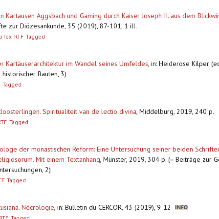
en Kartausen Aggsbach und Gaming durch Kaiser Joseph II. aus dem Blickw
fte zur Diözesankunde, 35 (2019), 87-101, 1 ill.
bTex
RTF
Tagged
der Kartäuserarchitektur im Wandel seines Umfeldes
,
in: Heiderose Kilper (ed
historischer Bauten, 3)
Tagged
oosterlingen. Spiritualiteit van de lectio divina
,
Middelburg, 2019, 240 p.
RTF
Tagged
ologe der monastischen Reform: Eine Untersuchung seiner beiden Schrifte
eligiosorum. Mit einem Textanhang
,
Münster, 2019, 304 p. (= Beiträge zur 
Untersuchungen, 2)
TF
Tagged
usiana. Nécrologie
,
in: Bulletin du CERCOR, 43 (2019), 9-12
RTF
Tagged