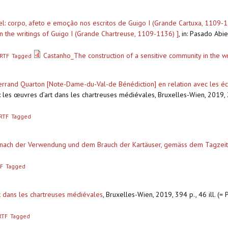
: corpo, afeto e emoção nos escritos de Guigo I (Grande Cartuxa, 1109-11
n the writings of Guigo I (Grande Chartreuse, 1109-1136) ]
,
in: Pasado Abie
Castanho_The construction of a sensitive community in the wr
RTF
Tagged
rand Quarton [Note-Dame-du-Val-de Bénédiction] en relation avec les écrit
: les œuvres d’art dans les chartreuses médiévales, Bruxelles-Wien, 2019,
RTF
Tagged
a nach der Verwendung und dem Brauch der Kartäuser, gemäss dem Tagzeit
F
Tagged
t dans les chartreuses médiévales
,
Bruxelles-Wien, 2019, 394 p., 46 ill. (= 
RTF
Tagged