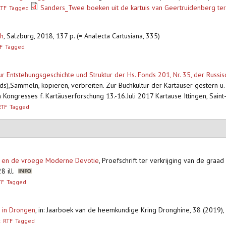
Sanders_Twee boeken uit de kartuis van Geertruidenberg t
RTF
Tagged
ch
,
Salzburg, 2018, 137 p. (= Analecta Cartusiana, 335)
F
Tagged
ur Entstehungsgeschichte und Struktur der Hs. Fonds 201, Nr. 35, der Russis
ds),Sammeln, kopieren, verbreiten. Zur Buchkultur der Kartäuser gestern 
 Kongresses f. Kartäuserforschung 13.-16.Juli 2017 Kartause Ittingen, Sain
RTF
Tagged
len en de vroege Moderne Devotie
,
Proefschrift ter verkrijging van de graad 
8 ill.
TF
Tagged
n in Drongen
,
in: Jaarboek van de heemkundige Kring Dronghine, 38 (2019), 
x
RTF
Tagged