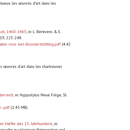
stueux: les œuvres d’art dans les
osch, 1460-1465
,
in: L. Berkvens & E.
2019, 223-248
ten voor een kloosterstichting.pdf
(4.42
les œuvres d’art dans les chartreuses
terreich
,
in: Hyppolytus Neue Folge, St.
m..pdf
(1.45 MB)
en Hälfte des 15. Jahrhunderts
,
in:
rensuche in religiösen Netzwerken und