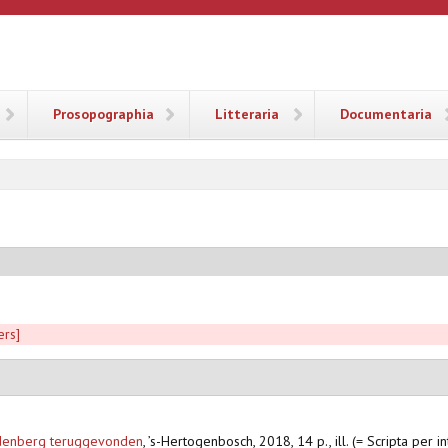
ANA
Prosopographia
Litteraria
Documentaria
ers]
uidenberg teruggevonden
,
’s-Hertogenbosch, 2018, 14 p., ill. (= Scripta per