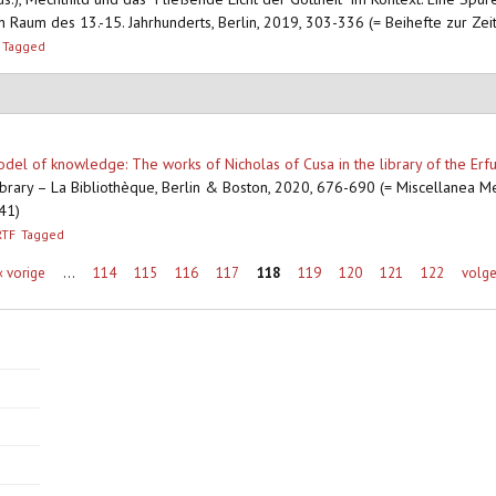
n Raum des 13.-15. Jahrhunderts, Berlin, 2019, 303-336 (= Beihefte zur Zeit
Tagged
el of knowledge: The works of Nicholas of Cusa in the library of the Erf
Library – La Bibliothèque, Berlin & Boston, 2020, 676-690 (= Miscellanea M
 41)
RTF
Tagged
‹ vorige
…
114
115
116
117
118
119
120
121
122
volge