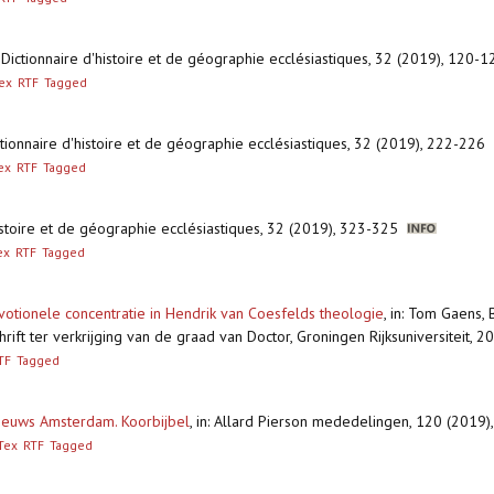
: Dictionnaire d'histoire et de géographie ecclésiastiques, 32 (2019), 120
ex
RTF
Tagged
ictionnaire d'histoire et de géographie ecclésiastiques, 32 (2019), 222-226
ex
RTF
Tagged
'histoire et de géographie ecclésiastiques, 32 (2019), 323-325
ex
RTF
Tagged
votionele concentratie in Hendrik van Coesfelds theologie
,
in: Tom Gaens, 
ft ter verkrijging van de graad van Doctor, Groningen Rijksuniversiteit,
TF
Tagged
eeuws Amsterdam. Koorbijbel
,
in: Allard Pierson mededelingen, 120 (2019
Tex
RTF
Tagged