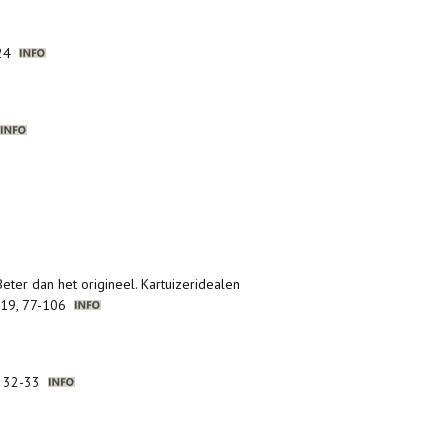
-124
Beter dan het origineel. Kartuizeridealen
 2019, 77-106
), 32-33