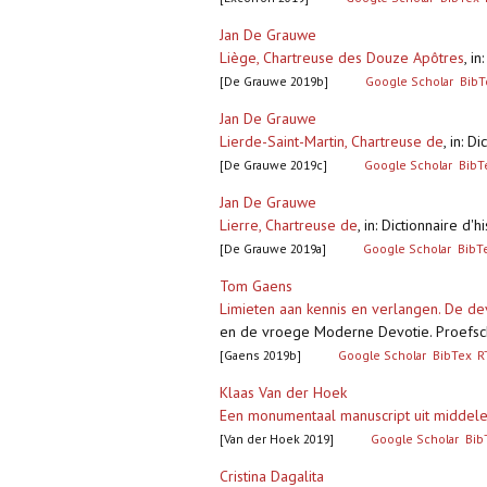
Jan De Grauwe
Liège, Chartreuse des Douze Apôtres
,
in
[De Grauwe 2019b]
Google Scholar
BibT
Jan De Grauwe
Lierde-Saint-Martin, Chartreuse de
,
in: D
[De Grauwe 2019c]
Google Scholar
BibT
Jan De Grauwe
Lierre, Chartreuse de
,
in: Dictionnaire d
[De Grauwe 2019a]
Google Scholar
BibT
Tom Gaens
Limieten aan kennis en verlangen. De de
en de vroege Moderne Devotie. Proefschri
[Gaens 2019b]
Google Scholar
BibTex
R
Klaas Van der Hoek
Een monumentaal manuscript uit middel
[Van der Hoek 2019]
Google Scholar
Bib
Cristina Dagalita