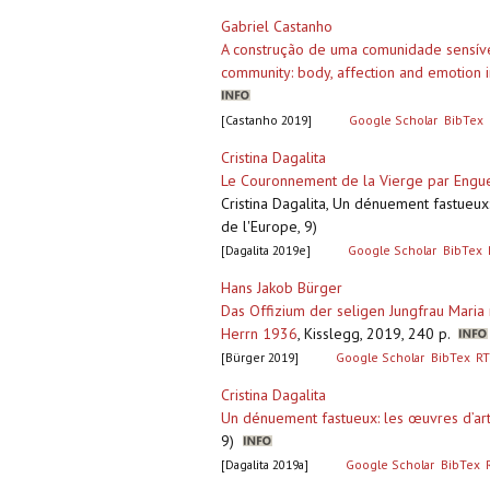
Gabriel Castanho
A construção de uma comunidade sensível
community: body, affection and emotion i
[Castanho 2019]
Google Scholar
BibTex
Cristina Dagalita
Le Couronnement de la Vierge par Enguer
Cristina Dagalita, Un dénuement fastueux
de l'Europe, 9)
[Dagalita 2019e]
Google Scholar
BibTex
Hans Jakob Bürger
Das Offizium der seligen Jungfrau Mari
Herrn 1936
,
Kisslegg, 2019, 240 p.
[Bürger 2019]
Google Scholar
BibTex
RT
Cristina Dagalita
Un dénuement fastueux: les œuvres d’ar
9)
[Dagalita 2019a]
Google Scholar
BibTex