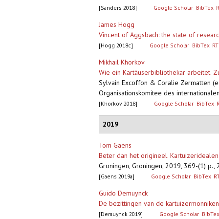
[Sanders 2018]
Google Scholar
BibTex
James Hogg
Vincent of Aggsbach: the state of resear
[Hogg 2018c]
Google Scholar
BibTex
RT
Mikhail Khorkov
Wie ein Kartäuserbibliothekar arbeitet. Z
Sylvain Excoffon & Coralie Zermatten (e
Organisationskomitee des internationalen
[Khorkov 2018]
Google Scholar
BibTex
2019
Tom Gaens
Beter dan het origineel. Kartuizeridea
Groningen, Groningen, 2019, 369-(1) p., 2
[Gaens 2019a]
Google Scholar
BibTex
R
Guido Demuynck
De bezittingen van de kartuizermonnike
[Demuynck 2019]
Google Scholar
BibTe