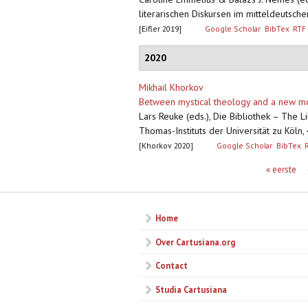
literarischen Diskursen im mitteldeutsche
[Eifler 2019]
Google Scholar
BibTex
RTF
2020
Mikhail Khorkov
Between mystical theology and a new mod
Lars Reuke (eds.), Die Bibliothek – The 
Thomas-Instituts der Universität zu Köln,
[Khorkov 2020]
Google Scholar
BibTex
Pagina's
« eerste
Home
Over Cartusiana.org
Contact
Studia Cartusiana