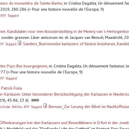
aiteurs du monastère de Sainte-Barbe
,
in: Cristina Dagalita, Un dénuement fa
2019, 280-286 (= Pour une histoire nouvelle de l'Europe, 9)
RTF
Tagged
ren. Kandidaten voor een kloosterstichting in de Meierij van 's-Hertogenb
nd zonder grenzen. Liber amicorum mr. dr. Jacques van Rensch, Maastricht, 
Sanders_Roermondse kartuizers of Keulse kruisheren. Kandida
RTF
Tagged
 des Pays-Bas bourguignons
,
in: Cristina Dagalita, Un dénuement fastueux: 
7 (= Pour une histoire nouvelle de l'Europe, 9)
RTF
Tagged
&
Patrick Fiska
er Kartäuser. Unter besonderer Berücksichtigung der Kartausen in Niederös
9), 45-86, 13 ill.
Bernazr_Zur Lesung der Bibel im Nachtoffiziu
Scholar
BibTex
RTF
Tagged
Offenbarungen bei den Kartäusern und Benediktinern in Erfurt in der zweit
.), Mechthild und das “Fließende Licht der Gottheit” im Kontext. Eine Spu