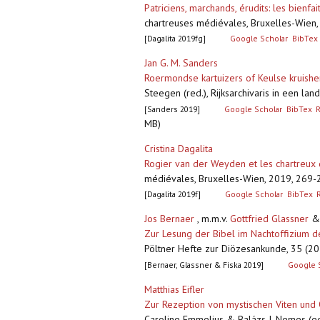
Patriciens, marchands, érudits: les bienf
chartreuses médiévales, Bruxelles-Wien, 
[Dagalita 2019fg]
Google Scholar
BibTex
Jan G. M. Sanders
Roermondse kartuizers of Keulse kruishe
Steegen (red.), Rijksarchivaris in een la
[Sanders 2019]
Google Scholar
BibTex
MB)
Cristina Dagalita
Rogier van der Weyden et les chartreux
médiévales, Bruxelles-Wien, 2019, 269-27
[Dagalita 2019f]
Google Scholar
BibTex
Jos Bernaer
, m.m.v.
Gottfried Glassner
Zur Lesung der Bibel im Nachtoffizium d
Pöltner Hefte zur Diözesankunde, 35 (201
[Bernaer, Glassner & Fiska 2019]
Google 
Matthias Eifler
Zur Rezeption von mystischen Viten und 
Caroline Emmelius & Balázs J. Nemes (eds