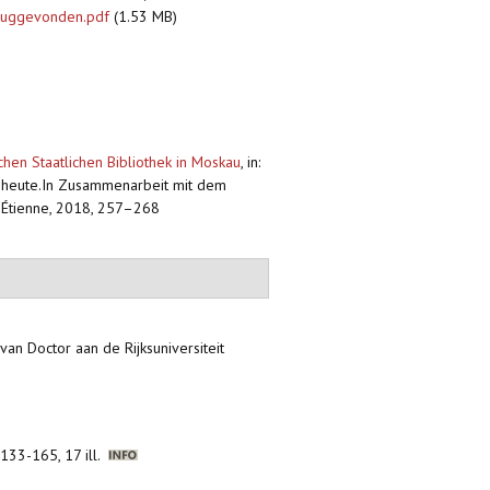
eruggevonden.pdf
(1.53 MB)
chen Staatlichen Bibliothek in Moskau
,
in:
u. heute.In Zusammenarbeit mit dem
t-Étienne, 2018, 257–268
van Doctor aan de Rijksuniversiteit
133-165, 17 ill.