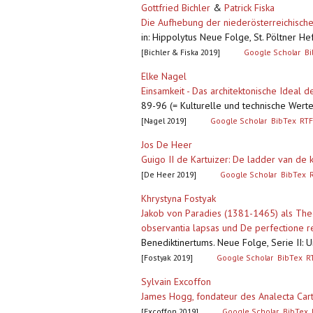
Gottfried Bichler
&
Patrick Fiska
Die Aufhebung der niederösterreichisch
in: Hippolytus Neue Folge, St. Pöltner He
[Bichler & Fiska 2019]
Google Scholar
Bi
Elke Nagel
Einsamkeit - Das architektonische Ideal 
89-96 (= Kulturelle und technische Werte 
[Nagel 2019]
Google Scholar
BibTex
RTF
Jos De Heer
Guigo II de Kartuizer: De ladder van de kl
[De Heer 2019]
Google Scholar
BibTex
Khrystyna Fostyak
Jakob von Paradies (1381-1465) als The
observantia lapsas und De perfectione r
Benediktinertums. Neue Folge, Serie II: 
[Fostyak 2019]
Google Scholar
BibTex
R
Sylvain Excoffon
James Hogg, fondateur des Analecta Cart
[Excoffon 2019]
Google Scholar
BibTex