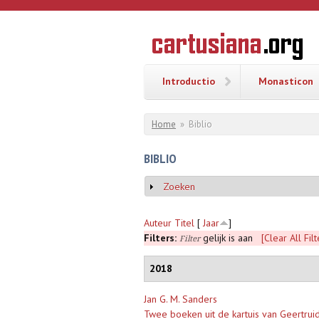
Overslaan en naar de inhoud gaan
CARTUSI
Geschiedenis
van de
kartuizerorde
in de
Nederlanden
Introductio
Monasticon
U bent hier
Home
»
Biblio
BIBLIO
Zoeken
Weergeven
Auteur
Titel
[
Jaar
]
Filters:
gelijk is aan
[Clear All Filt
Filter
2018
Jan G. M. Sanders
Twee boeken uit de kartuis van Geertr