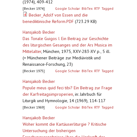
(1974), 409-412
[Becker 1974]
Google Scholar
BibTex
RTF
Tagged
Becker_Adolf von Essen und die
benediktinische Reform.PDF
(723.29 KB)
Hansjakob Becker
Das Tonale Guigos I. Ein Beitrag zur Geschichte
des liturgischen Gesanges und der Ars Musica im
Mittelalter
,
München, 1975, XXV-283-XV p., 5 ill.
(= Münchener Beiträge zur Mediävistik und
Renaissance-Forschung, 23)
[Becker 1975]
Google Scholar
BibTex
RTF
Tagged
Hansjakob Becker
Popule meus quid feci tibi? Ein Beitrag zur Frage
der Karfreitagsimproperien
,
in: Jahrbuch für
Liturgik und Hymnologie, 14 (1969), 114-117
[Becker 1969]
Google Scholar
BibTex
RTF
Tagged
Hansjakob Becker
Woher kommt die Kartäuserliturgie ? Kritische
Untersuchung der bisherigen