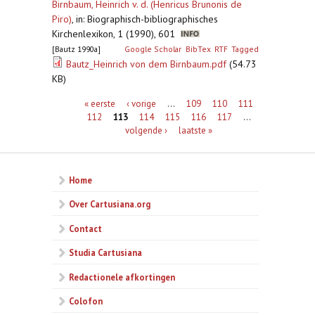
Birnbaum, Heinrich v. d. (Henricus Brunonis de
Piro)
,
in: Biographisch-bibliographisches
Kirchenlexikon, 1 (1990), 601
[Bautz 1990a]
Google Scholar
BibTex
RTF
Tagged
Bautz_Heinrich von dem Birnbaum.pdf
(54.73
KB)
Pagina's
« eerste
‹ vorige
…
109
110
111
112
113
114
115
116
117
…
volgende ›
laatste »
Home
Over Cartusiana.org
Contact
Studia Cartusiana
Redactionele afkortingen
Colofon