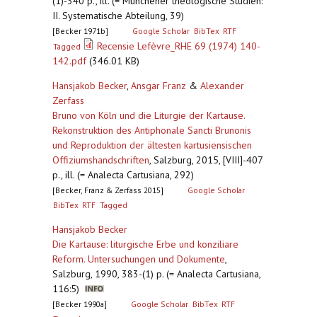
(1)-340 p., ill. (= Münchener theologische Studien:
II. Systematische Abteilung, 39)
[Becker 1971b]
Google Scholar
BibTex
RTF
Recensie Lefèvre_RHE 69 (1974) 140-
Tagged
142.pdf
(346.01 KB)
Hansjakob Becker
,
Ansgar Franz
&
Alexander
Zerfass
Bruno von Köln und die Liturgie der Kartause.
Rekonstruktion des Antiphonale Sancti Brunonis
und Reproduktion der ältesten kartusiensischen
Offiziumshandschriften
,
Salzburg, 2015, [VIII]-407
p., ill. (= Analecta Cartusiana, 292)
[Becker, Franz & Zerfass 2015]
Google Scholar
BibTex
RTF
Tagged
Hansjakob Becker
Die Kartause: liturgische Erbe und konziliare
Reform. Untersuchungen und Dokumente
,
Salzburg, 1990, 383-(1) p. (= Analecta Cartusiana,
116:5)
[Becker 1990a]
Google Scholar
BibTex
RTF