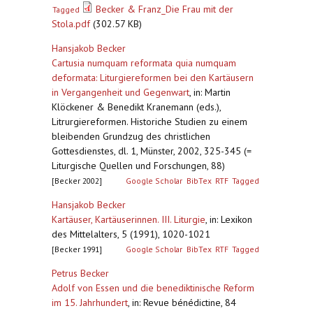
Becker & Franz_Die Frau mit der
Tagged
Stola.pdf
(302.57 KB)
Hansjakob Becker
Cartusia numquam reformata quia numquam
deformata: Liturgiereformen bei den Kartäusern
in Vergangenheit und Gegenwart
,
in: Martin
Klöckener & Benedikt Kranemann (eds.),
Litrurgiereformen. Historiche Studien zu einem
bleibenden Grundzug des christlichen
Gottesdienstes, dl. 1, Münster, 2002, 325-345 (=
Liturgische Quellen und Forschungen, 88)
[Becker 2002]
Google Scholar
BibTex
RTF
Tagged
Hansjakob Becker
Kartäuser, Kartäuserinnen. III. Liturgie
,
in: Lexikon
des Mittelalters, 5 (1991), 1020-1021
[Becker 1991]
Google Scholar
BibTex
RTF
Tagged
Petrus Becker
Adolf von Essen und die benediktinische Reform
im 15. Jahrhundert
,
in: Revue bénédictine, 84