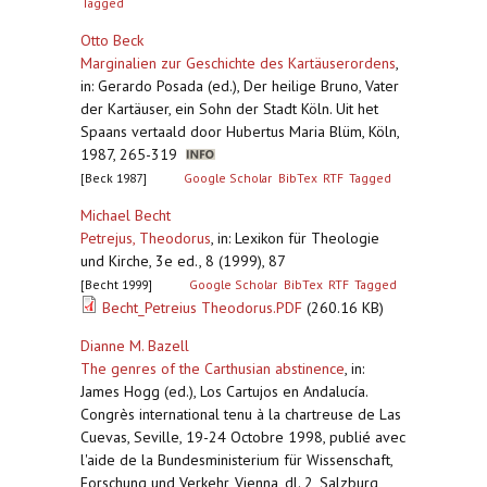
Tagged
Otto Beck
Marginalien zur Geschichte des Kartäuserordens
,
in: Gerardo Posada (ed.), Der heilige Bruno, Vater
der Kartäuser, ein Sohn der Stadt Köln. Uit het
Spaans vertaald door Hubertus Maria Blüm, Köln,
1987, 265-319
[Beck 1987]
Google Scholar
BibTex
RTF
Tagged
Michael Becht
Petrejus, Theodorus
,
in: Lexikon für Theologie
und Kirche, 3e ed., 8 (1999), 87
[Becht 1999]
Google Scholar
BibTex
RTF
Tagged
Becht_Petreius Theodorus.PDF
(260.16 KB)
Dianne M. Bazell
The genres of the Carthusian abstinence
,
in:
James Hogg (ed.), Los Cartujos en Andalucía.
Congrès international tenu à la chartreuse de Las
Cuevas, Seville, 19-24 Octobre 1998, publié avec
l'aide de la Bundesministerium für Wissenschaft,
Forschung und Verkehr, Vienna, dl. 2, Salzburg,