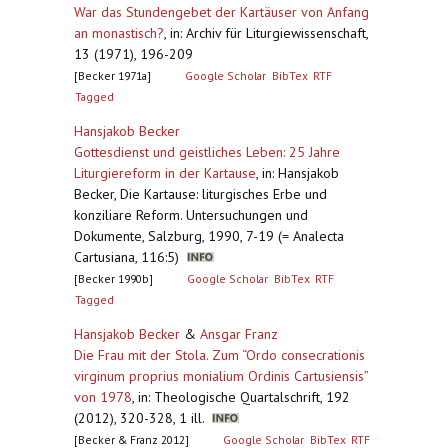
War das Stundengebet der Kartäuser von Anfang
an monastisch?
,
in: Archiv für Liturgiewissenschaft,
13 (1971), 196-209
[Becker 1971a]
Google Scholar
BibTex
RTF
Tagged
Hansjakob Becker
Gottesdienst und geistliches Leben: 25 Jahre
Liturgiereform in der Kartause
,
in: Hansjakob
Becker, Die Kartause: liturgisches Erbe und
konziliare Reform. Untersuchungen und
Dokumente, Salzburg, 1990, 7-19 (= Analecta
Cartusiana, 116:5)
[Becker 1990b]
Google Scholar
BibTex
RTF
Tagged
Hansjakob Becker
&
Ansgar Franz
Die Frau mit der Stola. Zum “Ordo consecrationis
virginum proprius monialium Ordinis Cartusiensis”
von 1978
,
in: Theologische Quartalschrift, 192
(2012), 320-328, 1 ill.
[Becker & Franz 2012]
Google Scholar
BibTex
RTF