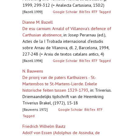
1999, 299-312 (= Analecta Cartusiana, 150:2)
[Bazell 1999]
Google Scholar
BibTex
RTF
Tagged
Dianne M. Bazell
De esu carnium: Arnald of Villanova's defence of
Carthusian abstinence
,
in: Josep Perarnau (ed.),
Actes de la I Trobada internacional d'estudis
sobre Arnau de Vilanova, dl. 2, Barcelona, 1994,
227-248 (= Arxiu de textos catalans antics, 4)
[Bazell 1994]
Google Scholar
BibTex
RTF
Tagged
N. Bauwens
De priorij van de paters Karthuizers - St.-
Martensbos te St.-Martens-Lierde. Enkele
historische feiten tussen 1329-1793
,
in: Triverius.
Driemaandelijks tijdschrift van de Heemkring
Triverius Brakel, (1972), 15-18
[Bauwens 1972]
Google Scholar
BibTex
RTF
Tagged
Friedrich Wilhelm Bautz
Adolf von Essen (Adolphus de Assindia, de