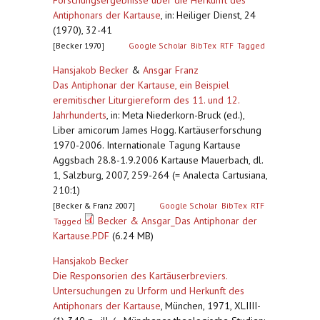
Forschungsergebnisse über die Herkunft des
Antiphonars der Kartause
,
in: Heiliger Dienst, 24
(1970), 32-41
[Becker 1970]
Google Scholar
BibTex
RTF
Tagged
Hansjakob Becker
&
Ansgar Franz
Das Antiphonar der Kartause, ein Beispiel
eremitischer Liturgiereform des 11. und 12.
Jahrhunderts
,
in: Meta Niederkorn-Bruck (ed.),
Liber amicorum James Hogg. Kartäuserforschung
1970-2006. Internationale Tagung Kartause
Aggsbach 28.8-1.9.2006 Kartause Mauerbach, dl.
1, Salzburg, 2007, 259-264 (= Analecta Cartusiana,
210:1)
[Becker & Franz 2007]
Google Scholar
BibTex
RTF
Becker & Ansgar_Das Antiphonar der
Tagged
Kartause.PDF
(6.24 MB)
Hansjakob Becker
Die Responsorien des Kartäuserbreviers.
Untersuchungen zu Urform und Herkunft des
Antiphonars der Kartause
,
München, 1971, XLIIII-