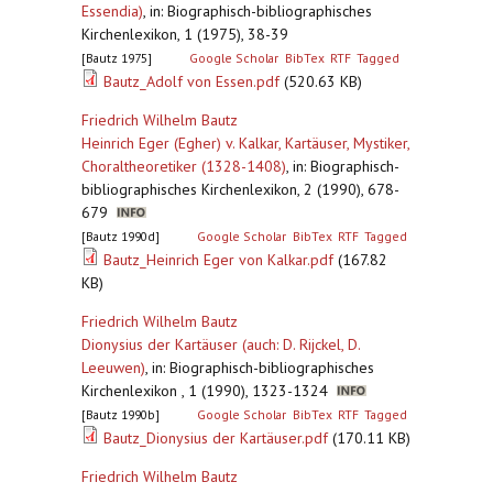
Essendia)
,
in: Biographisch-bibliographisches
Kirchenlexikon, 1 (1975), 38-39
[Bautz 1975]
Google Scholar
BibTex
RTF
Tagged
Bautz_Adolf von Essen.pdf
(520.63 KB)
Friedrich Wilhelm Bautz
Heinrich Eger (Egher) v. Kalkar, Kartäuser, Mystiker,
Choraltheoretiker (1328-1408)
,
in: Biographisch-
bibliographisches Kirchenlexikon, 2 (1990), 678-
679
[Bautz 1990d]
Google Scholar
BibTex
RTF
Tagged
Bautz_Heinrich Eger von Kalkar.pdf
(167.82
KB)
Friedrich Wilhelm Bautz
Dionysius der Kartäuser (auch: D. Rijckel, D.
Leeuwen)
,
in: Biographisch-bibliographisches
Kirchenlexikon , 1 (1990), 1323-1324
[Bautz 1990b]
Google Scholar
BibTex
RTF
Tagged
Bautz_Dionysius der Kartäuser.pdf
(170.11 KB)
Friedrich Wilhelm Bautz