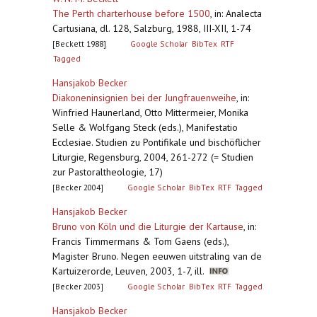
The Perth charterhouse before 1500
,
in: Analecta
Cartusiana, dl. 128, Salzburg, 1988, III-XII, 1-74
[Beckett 1988]
Google Scholar
BibTex
RTF
Tagged
Hansjakob Becker
Diakoneninsignien bei der Jungfrauenweihe
,
in:
Winfried Haunerland, Otto Mittermeier, Monika
Selle & Wolfgang Steck (eds.), Manifestatio
Ecclesiae. Studien zu Pontifikale und bischöflicher
Liturgie, Regensburg, 2004, 261-272 (= Studien
zur Pastoraltheologie, 17)
[Becker 2004]
Google Scholar
BibTex
RTF
Tagged
Hansjakob Becker
Bruno von Köln und die Liturgie der Kartause
,
in:
Francis Timmermans & Tom Gaens (eds.),
Magister Bruno. Negen eeuwen uitstraling van de
Kartuizerorde, Leuven, 2003, 1-7, ill.
[Becker 2003]
Google Scholar
BibTex
RTF
Tagged
Hansjakob Becker