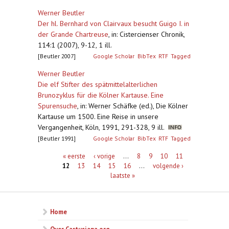
Werner Beutler
Der hl. Bernhard von Clairvaux besucht Guigo I. in
der Grande Chartreuse
,
in: Cistercienser Chronik,
114:1 (2007), 9-12, 1 ill.
[Beutler 2007]
Google Scholar
BibTex
RTF
Tagged
Werner Beutler
Die elf Stifter des spätmittelalterlichen
Brunozyklus für die Kölner Kartause. Eine
Spurensuche
,
in: Werner Schäfke (ed.), Die Kölner
Kartause um 1500. Eine Reise in unsere
Vergangenheit, Köln, 1991, 291-328, 9 ill.
[Beutler 1991]
Google Scholar
BibTex
RTF
Tagged
Pagina's
« eerste
‹ vorige
…
8
9
10
11
12
13
14
15
16
…
volgende ›
laatste »
Home