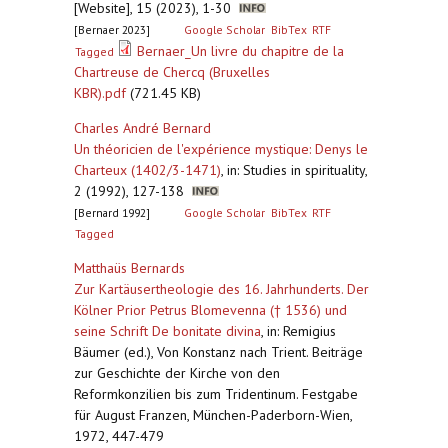
[Website], 15 (2023), 1-30
[Bernaer 2023]
Google Scholar
BibTex
RTF
Bernaer_Un livre du chapitre de la
Tagged
Chartreuse de Chercq (Bruxelles
KBR).pdf
(721.45 KB)
Charles André Bernard
Un théoricien de l'expérience mystique: Denys le
Charteux (1402/3-1471)
,
in: Studies in spirituality,
2 (1992), 127-138
[Bernard 1992]
Google Scholar
BibTex
RTF
Tagged
Matthaüs Bernards
Zur Kartäusertheologie des 16. Jahrhunderts. Der
Kölner Prior Petrus Blomevenna († 1536) und
seine Schrift De bonitate divina
,
in: Remigius
Bäumer (ed.), Von Konstanz nach Trient. Beiträge
zur Geschichte der Kirche von den
Reformkonzilien bis zum Tridentinum. Festgabe
für August Franzen, München-Paderborn-Wien,
1972, 447-479