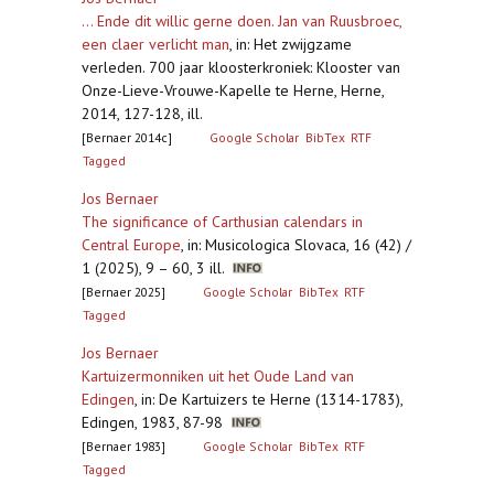
... Ende dit willic gerne doen. Jan van Ruusbroec,
een claer verlicht man
,
in: Het zwijgzame
verleden. 700 jaar kloosterkroniek: Klooster van
Onze-Lieve-Vrouwe-Kapelle te Herne, Herne,
2014, 127-128, ill.
[Bernaer 2014c]
Google Scholar
BibTex
RTF
Tagged
Jos Bernaer
The significance of Carthusian calendars in
Central Europe
,
in: Musicologica Slovaca, 16 (42) /
1 (2025), 9 – 60, 3 ill.
[Bernaer 2025]
Google Scholar
BibTex
RTF
Tagged
Jos Bernaer
Kartuizermonniken uit het Oude Land van
Edingen
,
in: De Kartuizers te Herne (1314-1783),
Edingen, 1983, 87-98
[Bernaer 1983]
Google Scholar
BibTex
RTF
Tagged