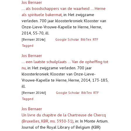
Jos Bernaer
... als boodschappers van de waarheid ... Herne
als spirituele bakermat
,
in: Het zwijgzame
verleden. 700 jaar kloosterkroniek: Klooster van
Onze-Lieve-Vrouwe-Kapelle te Herne, Herne,
2014, 55-70, ill.
[Bernaer 2014a]
Google Scholar
BibTex
RTF
Tagged
Jos Bernaer
... een laatste schuilplaats ... Van de opheffing tot
nu
,
in: Het zwijgzame verleden. 700 jaar
kloosterkroniek: Klooster van Onze-Lieve-
Vrouwe-Kapelle te Herne, Herne, 2014, 173-185,
ill.
[Bernaer 2014d]
Google Scholar
BibTex
RTF
Tagged
Jos Bernaer
Un livre du chapitre de la Chartreuse de Chercq
(Bruxelles, KBR, ms. 3930-31)
,
in: In Monte Artium.
Journal of the Royal Library of Belgium (KBR)