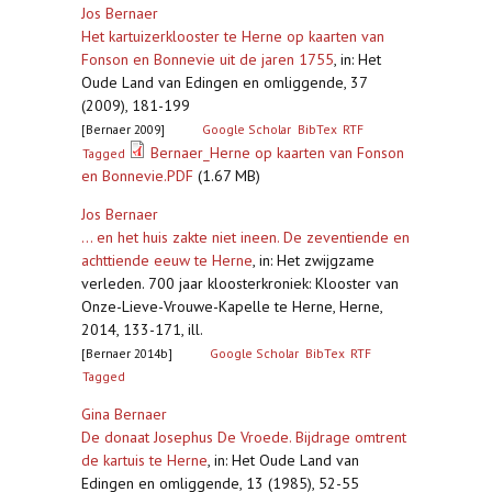
Jos Bernaer
Het kartuizerklooster te Herne op kaarten van
Fonson en Bonnevie uit de jaren 1755
,
in: Het
Oude Land van Edingen en omliggende, 37
(2009), 181-199
[Bernaer 2009]
Google Scholar
BibTex
RTF
Bernaer_Herne op kaarten van Fonson
Tagged
en Bonnevie.PDF
(1.67 MB)
Jos Bernaer
... en het huis zakte niet ineen. De zeventiende en
achttiende eeuw te Herne
,
in: Het zwijgzame
verleden. 700 jaar kloosterkroniek: Klooster van
Onze-Lieve-Vrouwe-Kapelle te Herne, Herne,
2014, 133-171, ill.
[Bernaer 2014b]
Google Scholar
BibTex
RTF
Tagged
Gina Bernaer
De donaat Josephus De Vroede. Bijdrage omtrent
de kartuis te Herne
,
in: Het Oude Land van
Edingen en omliggende, 13 (1985), 52-55