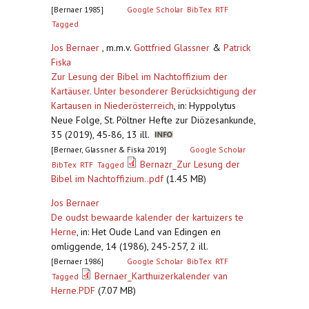
[Bernaer 1985]
Google Scholar
BibTex
RTF
Tagged
Jos Bernaer
, m.m.v.
Gottfried Glassner
&
Patrick
Fiska
Zur Lesung der Bibel im Nachtoffizium der
Kartäuser. Unter besonderer Berücksichtigung der
Kartausen in Niederösterreich
,
in: Hyppolytus
Neue Folge, St. Pöltner Hefte zur Diözesankunde,
35 (2019), 45-86, 13 ill.
[Bernaer, Glassner & Fiska 2019]
Google Scholar
Bernazr_Zur Lesung der
BibTex
RTF
Tagged
Bibel im Nachtoffizium..pdf
(1.45 MB)
Jos Bernaer
De oudst bewaarde kalender der kartuizers te
Herne
,
in: Het Oude Land van Edingen en
omliggende, 14 (1986), 245-257, 2 ill.
[Bernaer 1986]
Google Scholar
BibTex
RTF
Bernaer_Karthuizerkalender van
Tagged
Herne.PDF
(7.07 MB)