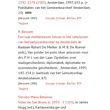
1392-1579 (1583)
,
Amsterdam, 1997, 655 p. (=
Publikaties van het Gemeentearchief Amsterdam,
25)
[Bessem 1997]
Google Scholar
BibTex
RTF
Tagged
R. Bessem
Een laat-middeleeuws falsum in het cartularium
van het kartuizerklooster bij Amsterdam
,
in:
Bastiaan Robert De Melker & M. B. De Roever
(eds.), Van polder tot polis: liber amicorum voor
drs. P. H. J. van der Laan. Opstellen over
stadsgeschiedenis, diplomatiek, diplomatie en
economische geschiedenis. , Amsterdam, 1995,
143-154 (= Jaarboek van het Genootscnhap
Amstelodanum, 87)
[Bessem 1995]
Google Scholar
BibTex
RTF
Tagged
Servilio-Maria Betancur
Vidas de San Bruno (c. 1030 - † 1101)
,
in: James
Hogg (ed.), Kartäuserliturgie und