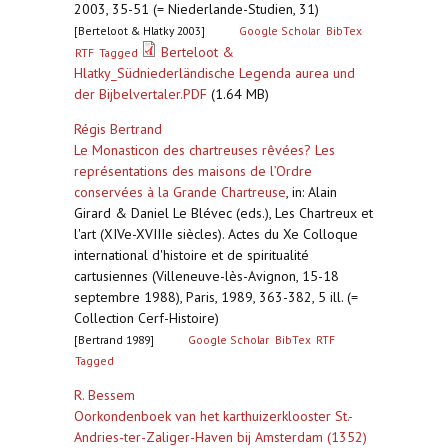
2003, 35-51 (= Niederlande-Studien, 31)
[Berteloot & Hlatky 2003]
Google Scholar
BibTex
Berteloot &
RTF
Tagged
Hlatky_Südniederländische Legenda aurea und
der Bijbelvertaler.PDF
(1.64 MB)
Régis Bertrand
Le Monasticon des chartreuses rêvées? Les
représentations des maisons de l’Ordre
conservées à la Grande Chartreuse
,
in: Alain
Girard & Daniel Le Blévec (eds.), Les Chartreux et
l'art (XIVe-XVIIIe siècles). Actes du Xe Colloque
international d'histoire et de spiritualité
cartusiennes (Villeneuve-lès-Avignon, 15-18
septembre 1988), Paris, 1989, 363-382, 5 ill. (=
Collection Cerf-Histoire)
[Bertrand 1989]
Google Scholar
BibTex
RTF
Tagged
R. Bessem
Oorkondenboek van het karthuizerklooster St.-
Andries-ter-Zaliger-Haven bij Amsterdam (1352)