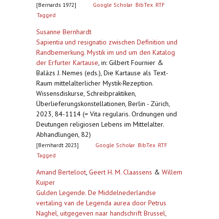
[Bernards 1972]
Google Scholar
BibTex
RTF
Tagged
Susanne Bernhardt
Sapientia und resignatio zwischen Definition und
Randbemerkung. Mystik im und um den Katalog
der Erfurter Kartause
,
in: Gilbert Fournier &
Balázs J. Nemes (eds.), Die Kartause als Text-
Raum mittelalterlicher Mystik-Rezeption.
Wissensdiskurse, Schreibpraktiken,
Überlieferungskonstellationen, Berlin - Zürich,
2023, 84-1114 (= Vita regularis. Ordnungen und
Deutungen religiosen Lebens im Mittelalter.
Abhandlungen, 82)
[Bernhardt 2023]
Google Scholar
BibTex
RTF
Tagged
Amand Berteloot
,
Geert H. M. Claassens
&
Willem
Kuiper
Gulden Legende. De Middelnederlandse
vertaling van de Legenda aurea door Petrus
Naghel, uitgegeven naar handschrift Brussel,