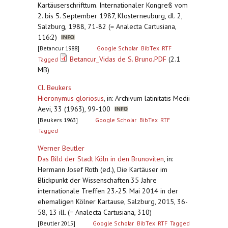
Kartäuserschrifttum. Internationaler Kongreß vom
2. bis 5. September 1987, Klosterneuburg, dl. 2,
Salzburg, 1988, 71-82 (= Analecta Cartusiana,
116:2)
[Betancur 1988]
Google Scholar
BibTex
RTF
Betancur_Vidas de S. Bruno.PDF
(2.1
Tagged
MB)
Cl. Beukers
Hieronymus gloriosus
,
in: Archivum latinitatis Medii
Aevi, 33 (1963), 99-100
[Beukers 1963]
Google Scholar
BibTex
RTF
Tagged
Werner Beutler
Das Bild der Stadt Köln in den Brunoviten
,
in:
Hermann Josef Roth (ed.), Die Kartäuser im
Blickpunkt der Wissenschaften.35 Jahre
internationale Treffen 23.-25. Mai 2014 in der
ehemaligen Kölner Kartause, Salzburg, 2015, 36-
58, 13 ill. (= Analecta Cartusiana, 310)
[Beutler 2015]
Google Scholar
BibTex
RTF
Tagged