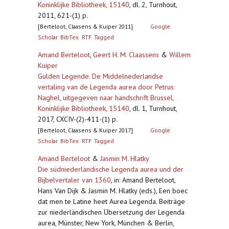
Koninklijke Bibliotheek, 15140
,
dl. 2, Turnhout,
2011, 621-(1) p.
[Berteloot, Claasens & Kuiper 2011]
Google
Scholar
BibTex
RTF
Tagged
Amand Berteloot
,
Geert H. M. Claassens
&
Willem
Kuiper
Gulden Legende. De Middelnederlandse
vertaling van de Legenda aurea door Petrus
Naghel, uitgegeven naar handschrift Brussel,
Koninklijke Bibliotheek, 15140
,
dl. 1, Turnhout,
2017, CXCIV-(2)-411-(1) p.
[Berteloot, Claasens & Kuiper 2017]
Google
Scholar
BibTex
RTF
Tagged
Amand Berteloot
&
Jasmin M. Hlatky
Die südniederländische Legenda aurea und der
Bijbelvertaler van 1360
,
in: Amand Berteloot,
Hans Van Dijk & Jasmin M. Hlatky (eds.), Een boec
dat men te Latine heet Aurea Legenda. Beiträge
zur niederländischen Übersetzung der Legenda
aurea, Münster, New York, München & Berlin,