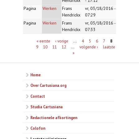
Hendrickx
- 17:12
Pagina
Werken
Frans
vr, 03/18/2016 -
Hendrickx
07:29
Pagina
Werken
Frans
vr, 03/18/2016 -
Hendrickx
07:33
Pagina's
« eerste
‹ vorige
…
4
5
6
7
8
9
10
11
12
…
volgende ›
laatste
»
Home
Over Cartusiana.org
Contact
Studia Cartusiana
Redactionele afkortingen
Colofon
Laatste wijzigingen