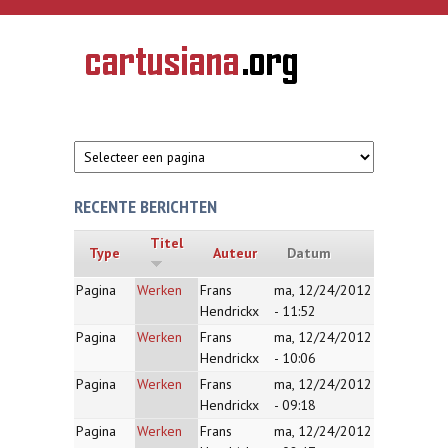
Overslaan en naar de inhoud gaan
CARTUSIANA
Geschiedenis
van de
kartuizerorde
in de
Nederlanden
RECENTE BERICHTEN
Titel
Type
Auteur
Datum
Pagina
Werken
Frans
ma, 12/24/2012
Hendrickx
- 11:52
Pagina
Werken
Frans
ma, 12/24/2012
Hendrickx
- 10:06
Pagina
Werken
Frans
ma, 12/24/2012
Hendrickx
- 09:18
Pagina
Werken
Frans
ma, 12/24/2012