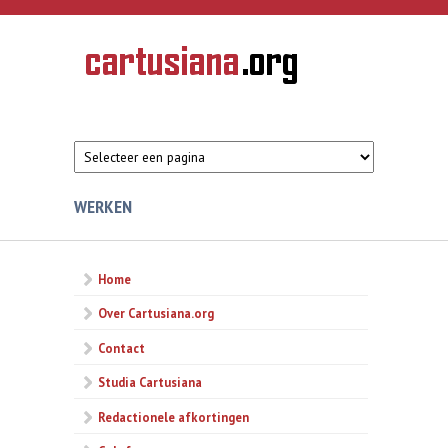
Overslaan en naar de inhoud gaan
CARTUSIANA
Geschiedenis
van de
kartuizerorde
in de
Nederlanden
WERKEN
Home
Over Cartusiana.org
Contact
Studia Cartusiana
Redactionele afkortingen