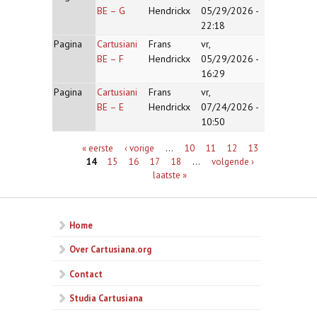
BE – G
Hendrickx
05/29/2026 -
22:18
Pagina
Cartusiani
Frans
vr,
BE – F
Hendrickx
05/29/2026 -
16:29
Pagina
Cartusiani
Frans
vr,
BE – E
Hendrickx
07/24/2026 -
10:50
Pagina's
« eerste
‹ vorige
…
10
11
12
13
14
15
16
17
18
…
volgende ›
laatste »
Home
Over Cartusiana.org
Contact
Studia Cartusiana