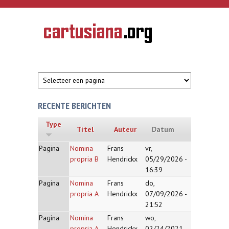
Overslaan en naar de inhoud gaan
CARTUSIANA
Geschiedenis
van de
kartuizerorde
in de
Nederlanden
RECENTE BERICHTEN
Type
Titel
Auteur
Datum
Pagina
Nomina
Frans
vr,
propria B
Hendrickx
05/29/2026 -
16:39
Pagina
Nomina
Frans
do,
propria A
Hendrickx
07/09/2026 -
21:52
Pagina
Nomina
Frans
wo,
propria A
Hendrickx
02/24/2021 -