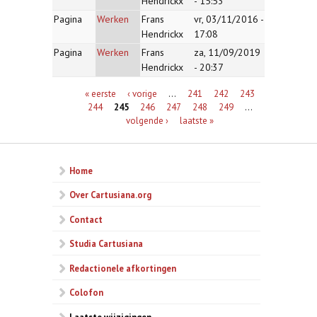
Hendrickx
- 15:53
Pagina
Werken
Frans
vr, 03/11/2016 -
Hendrickx
17:08
Pagina
Werken
Frans
za, 11/09/2019
Hendrickx
- 20:37
Pagina's
« eerste
‹ vorige
…
241
242
243
244
245
246
247
248
249
…
volgende ›
laatste »
Home
Over Cartusiana.org
Contact
Studia Cartusiana
Redactionele afkortingen
Colofon
Laatste wijzigingen