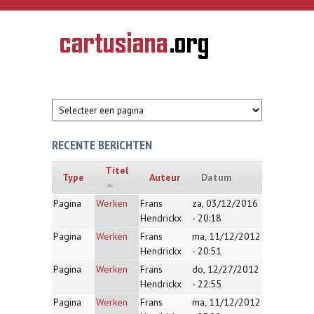
Overslaan en naar de inhoud gaan
CARTUSIANA
Geschiedenis
van de
kartuizerorde
in de
Nederlanden
RECENTE BERICHTEN
Titel
Type
Auteur
Datum
Pagina
Werken
Frans
za, 03/12/2016
Hendrickx
- 20:18
Pagina
Werken
Frans
ma, 11/12/2012
Hendrickx
- 20:51
Pagina
Werken
Frans
do, 12/27/2012
Hendrickx
- 22:55
Pagina
Werken
Frans
ma, 11/12/2012