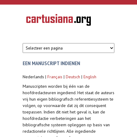
Overslaan en naar de inhoud gaan
CARTUSIANA
Geschiedenis
van de
kartuizerorde
in de
Nederlanden
EEN MANUSCRIPT INDIENEN
Nederlands |
Français
|
Deutsch
|
English
Manuscripten worden bij één van de
hoofdredacteuren ingediend. Het staat de auteurs
vrij hun eigen bibliografisch referentiesysteem te
volgen, op voorwaarde dat zij dit consequent
toepassen. Indien dit niet het geval is, kan de
hoofdredactie verbeteringen aan het
bibliografische systeem opleggen op basis van
redactionele richtlijnen. Alle ingediende