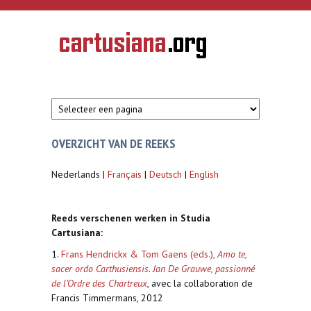
Overslaan en naar de inhoud gaan
CARTUSIANA
Geschiedenis
van de
kartuizerorde
in de
Nederlanden
OVERZICHT VAN DE REEKS
Nederlands |
Français
|
Deutsch
|
English
Reeds verschenen werken in Studia
Cartusiana:
1.
Frans Hendrickx & Tom Gaens (eds.),
Amo te,
sacer ordo Carthusiensis. Jan De Grauwe, passionné
de l’Ordre des Chartreux
, avec la collaboration de
Francis Timmermans, 2012