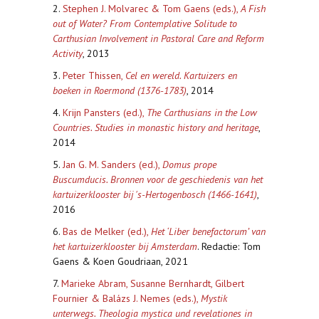
2.
Stephen J. Molvarec & Tom Gaens (eds.),
A Fish
out of Water? From Contemplative Solitude to
Carthusian Involvement in Pastoral Care and Reform
Activity
, 2013
3.
Peter Thissen,
Cel en wereld. Kartuizers en
boeken in Roermond (1376-1783)
, 2014
4.
Krijn Pansters (ed.),
The Carthusians in the Low
Countries. Studies in monastic history and heritage
,
2014
5.
Jan G. M. Sanders (ed.),
Domus prope
Buscumducis. Bronnen voor de geschiedenis van het
kartuizerklooster bij 's-Hertogenbosch (1466-1641)
,
2016
6.
Bas de Melker (ed.),
Het ‘Liber benefactorum’ van
het kartuizerklooster bij Amsterdam
. Redactie: Tom
Gaens & Koen Goudriaan, 2021
7.
Marieke Abram, Susanne Bernhardt, Gilbert
Fournier & Balázs J. Nemes (eds.),
Mystik
unterwegs. Theologia mystica und revelationes in