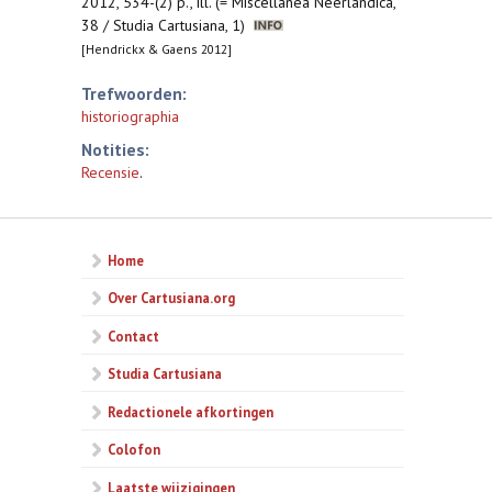
2012, 534-(2) p., ill. (= Miscellanea Neerlandica,
38 / Studia Cartusiana, 1)
[Hendrickx & Gaens 2012]
Trefwoorden:
historiographia
Notities:
Recensie
.
Home
Over Cartusiana.org
Contact
Studia Cartusiana
Redactionele afkortingen
Colofon
Laatste wijzigingen