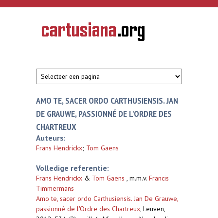
Overslaan en naar de inhoud gaan
CARTUSIANA
Geschiedenis
van de
kartuizerorde
in de
Nederlanden
AMO TE, SACER ORDO CARTHUSIENSIS. JAN
DE GRAUWE, PASSIONNÉ DE L'ORDRE DES
CHARTREUX
Auteurs:
Frans Hendrickx
;
Tom Gaens
Volledige referentie:
Frans Hendrickx
&
Tom Gaens
, m.m.v.
Francis
Timmermans
Amo te, sacer ordo Carthusiensis. Jan De Grauwe,
passionné de l'Ordre des Chartreux
,
Leuven,