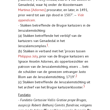
Genadedal, waar hij onder de kloosternaam
Martinus [Adornes]
procurator, en later, in 1491,
prior werd tot aan zijn dood in 1507”. —
Vide
appendicem
.
- Stukken betreffende de Brugse kartuizers in de
Jeruzalemstichting:
(a) Stukken betreffende het verblijf van de
kartuizers van Genadedal in het
1
Jeruzalemcomplex.
.
(b) Stukken in verband met het “proces tussen
Philippus Joly
, prior van de Brugse kartuizers en
Ignace Anselm Adornes, als oppertoezichter en
patroon van de Jeruzalemstichtng, eisers ... betr.
de schulden van de gewezen ontvanger Justo
2
Blom aan de Jeruzalemstichting, 1719”.
(c) Stukken betreffende de Jeruzalemstichting uit
3
het archief van het Brugse kartuizerklooster.
Fundatio
-
Fundatio Cartusiae Vallis Gratiae prope Brugas,
auspicijs Roberti Bethunij Comitis flandriae
, volgens