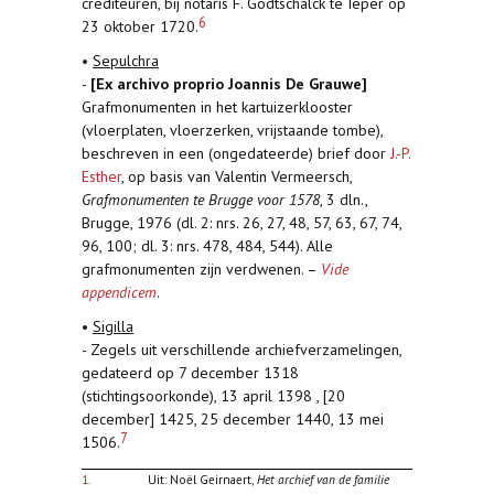
crediteuren, bij notaris F. Godtschalck te Ieper op
6
23 oktober 1720.
•
Sepulchra
-
[Ex archivo proprio Joannis De Grauwe]
Grafmonumenten in het kartuizerklooster
(vloerplaten, vloerzerken, vrijstaande tombe),
beschreven in een (ongedateerde) brief door
J.-P.
Esther
, op basis van Valentin Vermeersch,
Grafmonumenten te Brugge voor 1578
, 3 dln.,
Brugge, 1976 (dl. 2: nrs. 26, 27, 48, 57, 63, 67, 74,
96, 100; dl. 3: nrs. 478, 484, 544). Alle
grafmonumenten zijn verdwenen. –
Vide
appendicem
.
•
Sigilla
- Zegels uit verschillende archiefverzamelingen,
gedateerd op 7 december 1318
(stichtingsoorkonde), 13 april 1398 , [20
december] 1425, 25 december 1440, 13 mei
7
1506.
1.
Uit: Noël Geirnaert,
Het archief van de familie