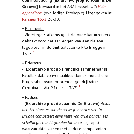
een mededeling
[Ex archivo proprio Joannis De
Grauwe]
bewaard in het ARA Brussel ... ?:
Vide
appendicem
(ovolledige fotokopie). Uitgegeven in:
Raissius 1632
26-30.
•
Pavimenta
- Vloertegels afkomstig uit de oude kartuizerkerk
gebruikt voor het aanleggen van een nieuwe
tegelvloer in de Sint-Salvatorkerk te Brugge in
4
1815.
•
Prioratus
-
[Ex archivo proprio Francisci Timmermans]
Facultas data conventualibus domus monachorum
Brugis sibi novum priorem eligendi [Datum
5
Cartusiae ... die 27a junii 1767].
•
Reditus
-
[Ex archivo proprio Joannis De Grauwe]
Alsoo
aen het clooster van de eerw: p: chartreusen in
Brugae competeert eene rente van drije ponden ses
schellijnghen acht grooten bij Jaere ...
(incipit)
waarvan akte, samen met andere comparanten-