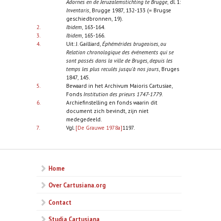
Adornes en de Jeruzalemstichting te Brugge
, dl. 1:
Inventaris
, Brugge 1987, 132-133 (= Brugse
geschiedbronnen, 19).
2.
Ibidem
, 163-164.
3.
Ibidem
, 165-166.
4.
Uit: J. Gailliard,
Éphémérides brugeoises, ou
Relation chronologique des événements qui se
sont passés dans la ville de Bruges, depuis les
temps les plus reculés jusqu'à nos jours
, Bruges
1847, 145.
5.
Bewaard in het Archivum Maioris Cartusiae,
Fonds
Institution des prieurs 1747-1779.
6.
Archiefinstelling en fonds waarin dit
document zich bevindt, zijn niet
medegedeeld.
7.
Vgl.
[De Grauwe 1978a]
1197.
Home
Over Cartusiana.org
Contact
Studia Cartusiana