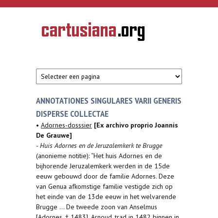
Overslaan en naar de inhoud gaan
CARTUSIANA
Geschiedenis
van de
kartuizerorde
in de
Nederlanden
ANNOTATIONES SINGULARES VARII GENERIS
DISPERSE COLLECTAE
•
Adornes-dosssier
[Ex archivo proprio Joannis
De Grauwe]
-
Huis Adornes en de Jeruzalemkerk te Brugge
(anonieme notitie): “Het huis Adornes en de
bijhorende Jeruzalemkerk werden in de 15de
eeuw gebouwd door de familie Adornes. Deze
van Genua afkomstige familie vestigde zich op
het einde van de 13de eeuw in het welvarende
Brugge ... De tweede zoon van Anselmus
[Adornes, † 1483], Arnoud, trad in 1482 binnen in