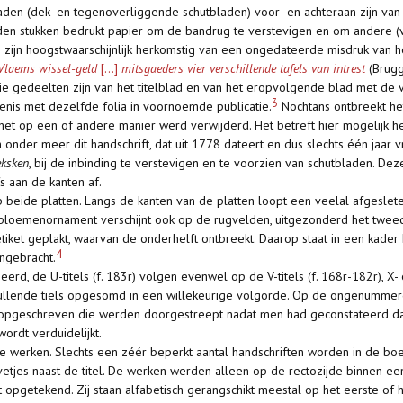
aden (dek- en tegenoverliggende schutbladen) voor- en achteraan zijn va
en stukken bedrukt papier om de bandrug te verstevigen en om andere (v
n zijn hoogstwaarschijnlijk herkomstig van een ongedateerde misdruk van 
 Vlaems wissel-geld
[...]
mitsgaeders vier verschillende tafels van intrest
(Brugg
die gedeelten zijn van het titelblad en van het eropvolgende blad met de
3
enis met dezelfde folia in voornoemde publicatie.
Nochtans ontbreekt het
t het op een of andere manier werd verwijderd. Het betreft hier mogelijk he
nder meer dit handschrift, dat uit 1778 dateert en dus slechts één jaar 
eksken
, bij de inbinding te verstevigen en te voorzien van schutbladen. De
 aan de kanten af.
p beide platten. Langs de kanten van de platten loopt een veelal afgesle
d bloemenornament verschijnt ook op de rugvelden, uitgezonderd het twee
tiket geplakt, waarvan de onderhelft ontbreekt. Daarop staat in een kad
4
angebracht.
eerd, de U-titels (f. 183r) volgen evenwel op de V-titels (f. 168r-182r), X-
ullende tiels opgesomd in een willekeurige volgorde. Op de ongenummerd
d opgeschreven die werden doorgestreept nadat men had geconstateerd dat zi
wordt verduidelijkt.
kte werken. Slechts een zéér beperkt aantal handschriften worden in de boe
vetjes naast de titel. De werken werden alleen op de rectozijde binnen e
t opgetekend. Zij staan alfabetisch gerangschikt meestal op het eerste of h