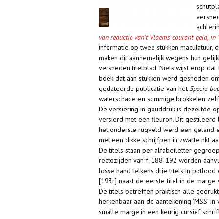
schutbl
versned
achteri
van reductie van't Vlaems courant-geld, in
informatie op twee stukken maculatuur, 
maken dit aannemelijk wegens hun gelijk
versneden titelblad. Niets wijst erop da
boek dat aan stukken werd gesneden om o
gedateerde publicatie van het
Specie-bo
waterschade en sommige brokkelen zelfs
De versiering in gouddruk is dezelfde o
versierd met een fleuron. Dit gestileer
het onderste rugveld werd een getand e
met een dikke schrijfpen in zwarte nkt a
De titels staan per alfabetletter gegroep
rectozijden van f. 188-192 worden aanv
losse hand telkens drie titels in potloo
[193r] naast de eerste titel in de marge 
De titels betreffen praktisch alle gedru
herkenbaar aan de aantekening ‘MSS’ in 
smalle marge.in een keurig cursief schrif