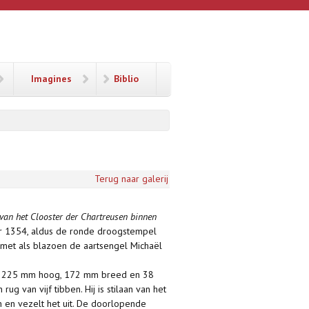
Imagines
Biblio
Terug naar galerij
van het Clooster der Chartreusen binnen
er 1354, aldus de ronde droogstempel
met als blazoen de aartsengel Michaël
band, 225 mm hoog, 172 mm breed en 38
g van vijf tibben. Hij is stilaan van het
 en vezelt het uit. De doorlopende