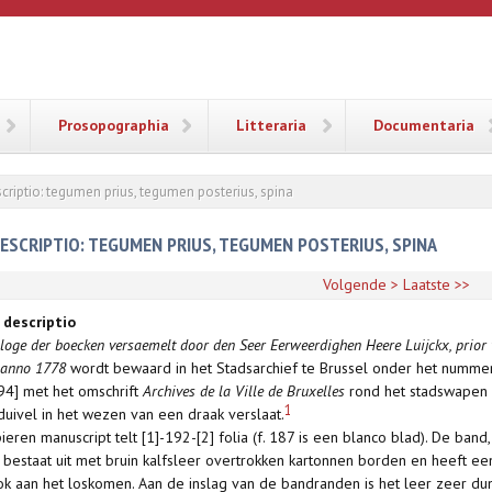
ANA
Prosopographia
Litteraria
Documentaria
criptio: tegumen prius, tegumen posterius, spina
ESCRIPTIO: TEGUMEN PRIUS, TEGUMEN POSTERIUS, SPINA
Volgende >
Laatste >>
 descriptio
loge der boecken versaemelt door den Seer Eerweerdighen Heere Luijckx, prior 
 anno 1778
wordt bewaard in het Stadsarchief te Brussel onder het numm
194] met het omschrift
Archives de la Ville de Bruxelles
rond het stadswapen 
1
duivel in het wezen van een draak verslaat.
ieren manuscript telt [1]-192-[2] folia (f. 187 is een blanco blad). De 
 bestaat uit met bruin kalfsleer overtrokken kartonnen borden en heeft een ru
k aan het loskomen. Aan de inslag van de bandranden is het leer zeer dun