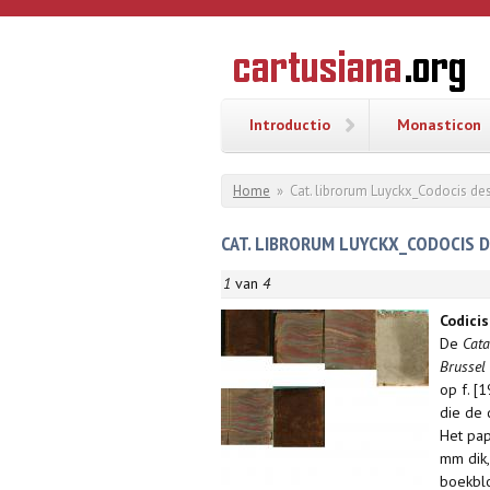
Overslaan en naar de inhoud gaan
CARTUSI
Geschiedenis
van de
kartuizerorde
in de
Nederlanden
Introductio
Monasticon
U bent hier
Home
»
Cat. librorum Luyckx_Codocis des
CAT. LIBRORUM LUYCKX_CODOCIS D
1
van
4
Codicis
De
Cata
Brussel
op f. [
die de 
Het pap
mm dik,
boekblo