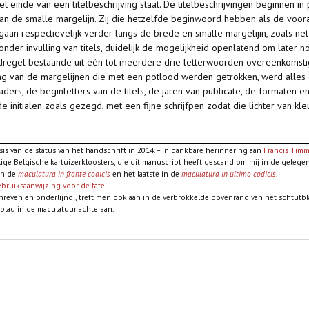
 einde van een titelbeschrijving staat. De titelbeschrijvingen beginnen in
aan de smalle margelijn. Zij die hetzelfde beginwoord hebben als de voora
 gaan respectievelijk verder langs de brede en smalle margelijin, zoals n
zonder invulling van titels, duidelijk de mogelijkheid openlatend om later
fdregel bestaande uit één tot meerdere drie letterwoorden overeenkomsti
ing van de margelijnen die met een potlood werden getrokken, werd alles g
ders, de beginletters van de titels, de jaren van publicate, de formaten 
de initialen zoals gezegd, met een fijne schrijfpen zodat die lichter van kleu
s van de status van het handschrift in 2014. – In dankbare herinnering aan
Francis Tim
e Belgische kartuizerkloosters, die dit manuscript heeft gescand om mij in de gelegenh
in de
maculatura in fronte codicis
en het laatste in de
maculatura in ultimo codicis
.
bruiksaanwijzing voor de tafel
.
schreven en onderlijnd , treft men ook aan in de verbrokkelde bovenrand van het schtutb
 blad in de maculatuur achteraan.