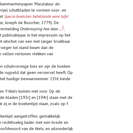
n kammarmerpapier. Maculatuur als
rije) schutbladen te vormen voor- en
het
Specie-boeksken behelzende eene tafel
e, Joseph de Busscher, 1779). De
2
 vermelding
Onderwyzing hoe deze ...
,
 publicatiejaar in het impressum op het
t uitschot van een niet langer bruikbaar
vroeger tot stand kwam dan de
ze vellen vertonen vlekken van
ten schubvormige bies en zijn de hoeken
de rugveld dat geen versiersel heeft. Op
er het huidige bewaarnummer
1354
, beide
 en Y-titels komen niet voor. Op de
e bladen [193r] en [194r] staan met de
j in de boekenlijst staan, zoals op f.
kenlijst aangetroffen, gemakkelijk
en rechthoekig kader met een brede en
oofdwoord van de titels, en uitzonderlijk