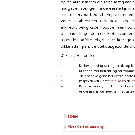
op de auteursnaam die regelmatig aan het
margel en springen na de eerste lijn in 
ruimte hiervoor bedoeld vrij te laten en
verschijnt alleen het rechthoekig kader 
elk rechthoekig kader loopt er een hoo
der onderliggende titels. Met uitzonder
lopende hoofdregels, de rechthoekige ka
dikke schrijfpen; de titels, uitgezonderd 
© Frans Hendrickx
1.
De beschrijving werd gemaakt op basi
bronnen met betrekking tot voormalig
2.
Zie opeenvolgend het eerste beeld 
3.
Respectievelijk het
titelblad
en de
ge
4.
Deze signatuur, in lichtere inkt ge
onderlijnd in de hoek van het laatse
Home
Over Cartusiana.org