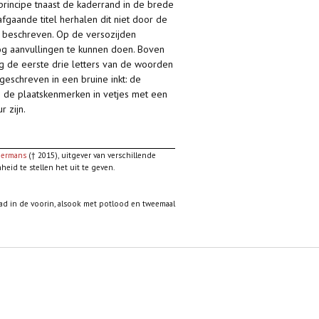
 principe tnaast de kaderrand in de brede
fgaande titel herhalen dit niet door de
et beschreven. Op de versozijden
 nog aanvullingen te kunnen doen. Boven
g de eerste drie letters van de woorden
eschreven in een bruine inkt: de
en de plaatskenmerken in vetjes met een
r zijn.
mermans
(† 2015), uitgever van verschillende
eid te stellen het uit te geven.
lad in de voorin, alsook met potlood en tweemaal