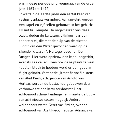
was in deze periode prior-generaal van de orde
(van 1463 tot 1472).
Er werd in de eerste jaren een aantal keer van
vestigingsplaats veranderd. Aanvankelijk werden
een kapel en vijf cellen gebouwd in het gehucht
Olland bij Liempde. De ongemakken van deze
plaats deden de kartuizers uitkijken naar een
andere plek, die met de hulp van de stichter
Ludolf van den Water gevonden werd op de
Eikendonk, tussen 's Hertogenbosch en Den
Dungen. Hier werd opnieuw een kapel opgericht,
evenals zes cellen. Toen ook deze plaats te veel
nadelen bleek te hebben, werd er een goed in
Vught gekocht. Vermoedelijk met financiële steun
van Aleit Pieck, echtgenote van Arnold van
Herlaar, werden de bestaande gebouwen daar
verbouwd tot een kartuizerklooster. Haar
echtgenoot schonk landerijen en maakte de bouw
van acht nieuwe cellen mogelijk. Andere
weldoeners waren Gerrit van Strijen, tweede
echtgenoot van Aleit Pieck, magister Adrianus van