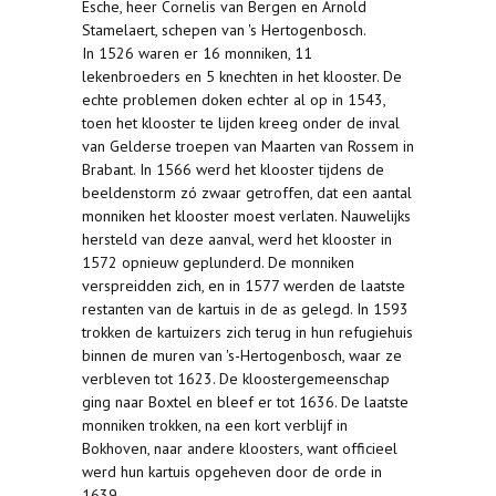
Esche, heer Cornelis van Bergen en Arnold
Stamelaert, schepen van 's Hertogenbosch.
In 1526 waren er 16 monniken, 11
lekenbroeders en 5 knechten in het klooster. De
echte problemen doken echter al op in 1543,
toen het klooster te lijden kreeg onder de inval
van Gelderse troepen van Maarten van Rossem in
Brabant. In 1566 werd het klooster tijdens de
beeldenstorm zó zwaar getroffen, dat een aantal
monniken het klooster moest verlaten. Nauwelijks
hersteld van deze aanval, werd het klooster in
1572 opnieuw geplunderd. De monniken
verspreidden zich, en in 1577 werden de laatste
restanten van de kartuis in de as gelegd. In 1593
trokken de kartuizers zich terug in hun refugiehuis
binnen de muren van 's-Hertogenbosch, waar ze
verbleven tot 1623. De kloostergemeenschap
ging naar Boxtel en bleef er tot 1636. De laatste
monniken trokken, na een kort verblijf in
Bokhoven, naar andere kloosters, want officieel
werd hun kartuis opgeheven door de orde in
1639.