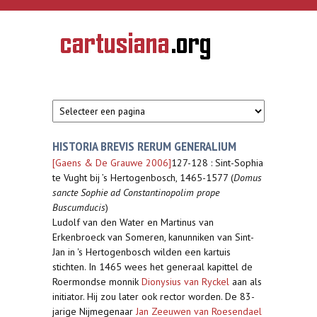
Overslaan en naar de inhoud gaan
CARTUSIANA
Geschiedenis
van de
kartuizerorde
in de
Nederlanden
HISTORIA BREVIS RERUM GENERALIUM
[Gaens & De Grauwe 2006]
127-128 : Sint-Sophia
te Vught bij ’s Hertogenbosch, 1465-1577 (
Domus
sancte Sophie ad Constantinopolim prope
Buscumducis
)
Ludolf van den Water en Martinus van
Erkenbroeck van Someren, kanunniken van Sint-
Jan in 's Hertogenbosch wilden een kartuis
stichten. In 1465 wees het generaal kapittel de
Roermondse monnik
Dionysius van Ryckel
aan als
initiator. Hij zou later ook rector worden. De 83-
jarige Nijmegenaar
Jan Zeeuwen van Roesendael