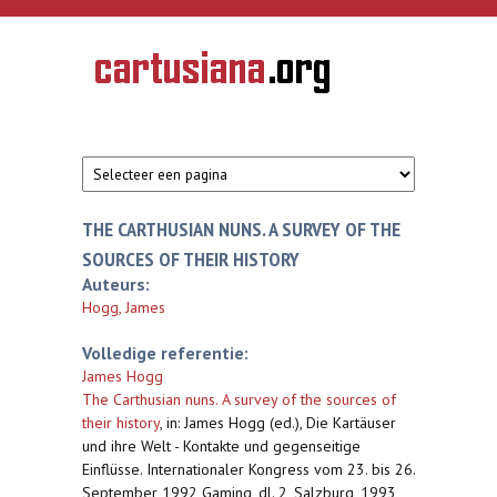
Overslaan en naar de inhoud gaan
CARTUSIANA
Geschiedenis
van de
kartuizerorde
in de
Nederlanden
THE CARTHUSIAN NUNS. A SURVEY OF THE
SOURCES OF THEIR HISTORY
Auteurs:
Hogg, James
Volledige referentie:
James Hogg
The Carthusian nuns. A survey of the sources of
their history
,
in: James Hogg (ed.), Die Kartäuser
und ihre Welt - Kontakte und gegenseitige
Einflüsse. Internationaler Kongress vom 23. bis 26.
September 1992 Gaming, dl. 2, Salzburg, 1993,