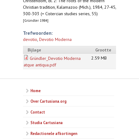
Christendom, dl. 2: The roots of the modern
Christian tradition, Kalamazoo (Mich.), 1984, 27-45,
300-303 (= Cistercian studies series, 55)
[Gründler 1984]
Trefwoorden:
devotio
,
Devotio Moderna
Bijlage
Grootte
2.59 MB
Gründler_Devotio Moderna
atque antiqua.pdf
Home
Over Cartusiana.org
Contact
Studia Cartusiana
Redactionele afkortingen