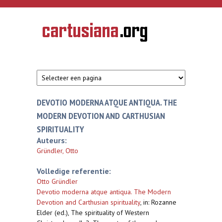
Overslaan en naar de inhoud gaan
CARTUSIANA
Geschiedenis
van de
kartuizerorde
in de
Nederlanden
DEVOTIO MODERNA ATQUE ANTIQUA. THE
MODERN DEVOTION AND CARTHUSIAN
SPIRITUALITY
Auteurs:
Gründler, Otto
Volledige referentie:
Otto Gründler
Devotio moderna atque antiqua. The Modern
Devotion and Carthusian spirituality
,
in: Rozanne
Elder (ed.), The spirituality of Western