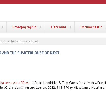
ANA
Prosopographia
Litteraria
Documentaria
and the charterhouse of Diest
R AND THE CHARTERHOUSE OF DIEST
charterhouse of Diest
,
in: Frans Hendrickx & Tom Gaens (eds.), m.m.v. Fran
de l'Ordre des Chartreux, Leuven, 2012, 345-370 (= Miscellanea Neerlandic