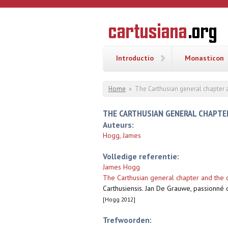
Overslaan en naar de inhoud gaan
CARTUSI
Geschiedenis
van de
kartuizerorde
in de
Nederlanden
Introductio
Monasticon
U bent hier
Home
»
The Carthusian general chapter 
THE CARTHUSIAN GENERAL CHAPTE
Auteurs:
Hogg, James
Volledige referentie:
James Hogg
The Carthusian general chapter and the 
Carthusiensis. Jan De Grauwe, passionné 
[Hogg 2012]
Trefwoorden: