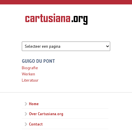
Overslaan en naar de inhoud gaan
CARTUSIANA
Geschiedenis
van de
kartuizerorde
in de
Nederlanden
GUIGO DU PONT
Biografie
Werken
Literatuur
Home
Over Cartusiana.org
Contact