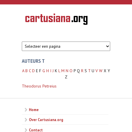
Overslaan en naar de inhoud gaan
CARTUSIANA
Geschiedenis
van de
kartuizerorde
in de
Nederlanden
AUTEURS T
A
B
C
D
E F
G
H
I
J
K
L
M
N
O
P Q
R
S
T
U
V
W
X Y
Z
Theodorus Petreius
Home
Over Cartusiana.org
Contact