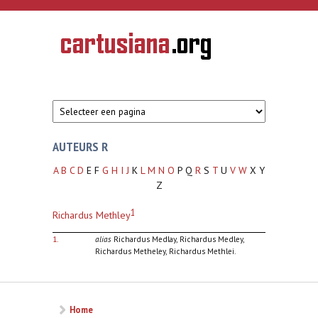
Overslaan en naar de inhoud gaan
CARTUSIANA
Geschiedenis
van de
kartuizerorde
in de
Nederlanden
AUTEURS R
A
B
C
D
E F
G
H
I
J
K
L
M
N
O
P Q
R
S
T
U
V
W
X Y
Z
1
Richardus Methley
1.
alias
Richardus Medlay, Richardus Medley,
Richardus Metheley, Richardus Methlei.
Home