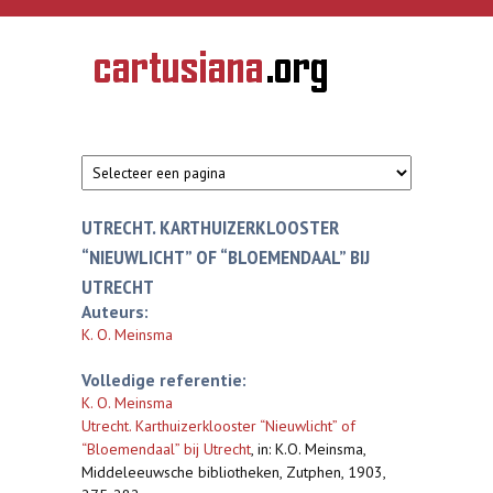
Overslaan en naar de inhoud gaan
CARTUSIANA
Geschiedenis
van de
kartuizerorde
in de
Nederlanden
UTRECHT. KARTHUIZERKLOOSTER
“NIEUWLICHT” OF “BLOEMENDAAL” BIJ
UTRECHT
Auteurs:
K. O. Meinsma
Volledige referentie:
K. O. Meinsma
Utrecht. Karthuizerklooster “Nieuwlicht” of
“Bloemendaal” bij Utrecht
,
in: K.O. Meinsma,
Middeleeuwsche bibliotheken, Zutphen, 1903,