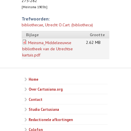
275-282
[Meinsma 1903b]
Trefwoorden:
bibliothecae
,
Utrecht O.Cart. (bibliotheca)
Bijlage
Grootte
2.62 MB
Meinsma_Middeleeuwse
bibliotheek van de Utrechtse
kartuis.pdf
Home
Over Cartusiana.org
Contact
Studia Cartusiana
Redactionele afkortingen
Colofon