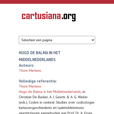
Overslaan en naar de inhoud gaan
CARTUSIANA
Geschiedenis
van de
kartuizerorde
in de
Nederlanden
HUGO DE BALMA IN HET
MIDDELNEDERLANDS
Auteurs:
Thom Mertens
Volledige referentie:
Thom Mertens
Hugo de Balma in het Middelnederlands
,
in:
Christian De Backer, A. J. Geurts & A. G. Weiler
(eds.), Codex in context. Studies over codicologie,
kartuizergeschiedenis en laatmiddeleeuws
geestesleven aangeboden aan Prof. Dr. A. Gruijs,