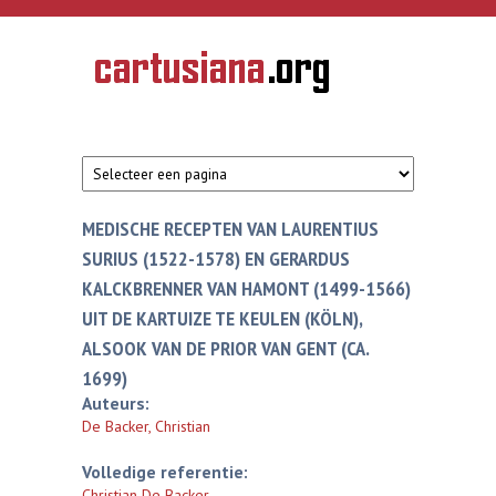
Overslaan en naar de inhoud gaan
CARTUSIANA
Geschiedenis
van de
kartuizerorde
in de
Nederlanden
MEDISCHE RECEPTEN VAN LAURENTIUS
SURIUS (1522-1578) EN GERARDUS
KALCKBRENNER VAN HAMONT (1499-1566)
UIT DE KARTUIZE TE KEULEN (KÖLN),
ALSOOK VAN DE PRIOR VAN GENT (CA.
1699)
Auteurs:
De Backer, Christian
Volledige referentie:
Christian De Backer