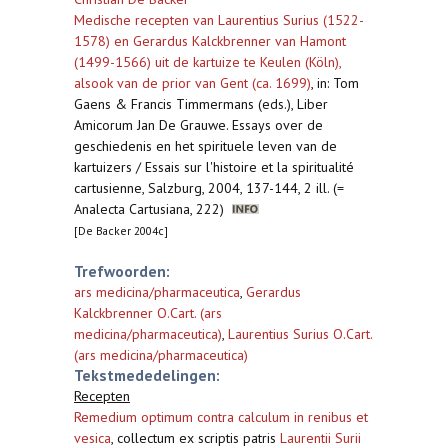
Medische recepten van Laurentius Surius (1522-
1578) en Gerardus Kalckbrenner van Hamont
(1499-1566) uit de kartuize te Keulen (Köln),
alsook van de prior van Gent (ca. 1699)
,
in: Tom
Gaens & Francis Timmermans (eds.), Liber
Amicorum Jan De Grauwe. Essays over de
geschiedenis en het spirituele leven van de
kartuizers / Essais sur l'histoire et la spiritualité
cartusienne, Salzburg, 2004, 137-144, 2 ill. (=
Analecta Cartusiana, 222)
[De Backer 2004c]
Trefwoorden:
ars medicina/pharmaceutica
,
Gerardus
Kalckbrenner O.Cart. (ars
medicina/pharmaceutica)
,
Laurentius Surius O.Cart.
(ars medicina/pharmaceutica)
Tekstmededelingen:
Recepten
Remedium optimum contra calculum in renibus et
vesica
, collectum ex scriptis patris
Laurentii Surii