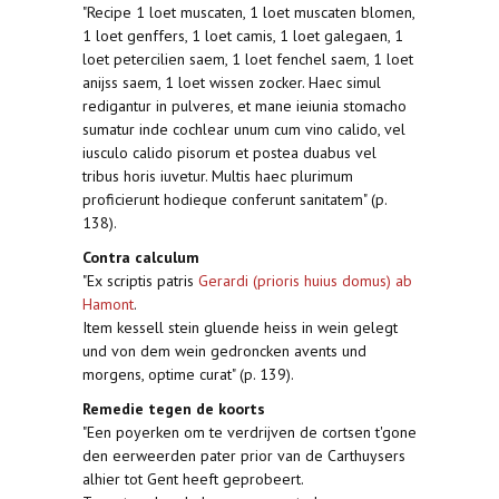
"Recipe 1 loet muscaten, 1 loet muscaten blomen,
1 loet genffers, 1 loet camis, 1 loet galegaen, 1
loet petercilien saem, 1 loet fenchel saem, 1 loet
anijss saem, 1 loet wissen zocker. Haec simul
redigantur in pulveres, et mane ieiunia stomacho
sumatur inde cochlear unum cum vino calido, vel
iusculo calido pisorum et postea duabus vel
tribus horis iuvetur. Multis haec plurimum
proficierunt hodieque conferunt sanitatem" (p.
138).
Contra calculum
"Ex scriptis patris
Gerardi (prioris huius domus) ab
Hamont
.
Item kessell stein gluende heiss in wein gelegt
und von dem wein gedroncken avents und
morgens, optime curat" (p. 139).
Remedie tegen de koorts
"Een poyerken om te verdrijven de cortsen t'gone
den eerweerden pater prior van de Carthuysers
alhier tot Gent heeft geprobeert.