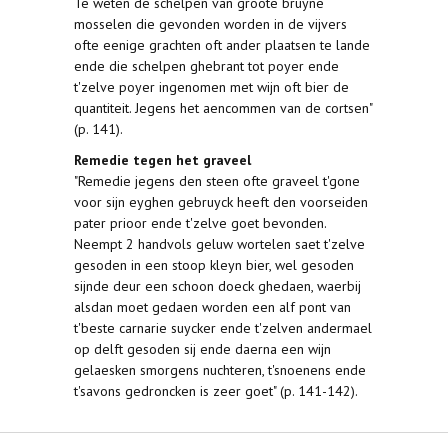
Te weten de schelpen van groote bruyne
mosselen die gevonden worden in de vijvers
ofte eenige grachten oft ander plaatsen te lande
ende die schelpen ghebrant tot poyer ende
t'zelve poyer ingenomen met wijn oft bier de
quantiteit. Jegens het aencommen van de cortsen"
(p. 141).
Remedie tegen het graveel
"Remedie jegens den steen ofte graveel t'gone
voor sijn eyghen gebruyck heeft den voorseiden
pater prioor ende t'zelve goet bevonden.
Neempt 2 handvols geluw wortelen saet t'zelve
gesoden in een stoop kleyn bier, wel gesoden
sijnde deur een schoon doeck ghedaen, waerbij
alsdan moet gedaen worden een alf pont van
t'beste carnarie suycker ende t'zelven andermael
op delft gesoden sij ende daerna een wijn
gelaesken smorgens nuchteren, t'snoenens ende
t'savons gedroncken is zeer goet" (p. 141-142).