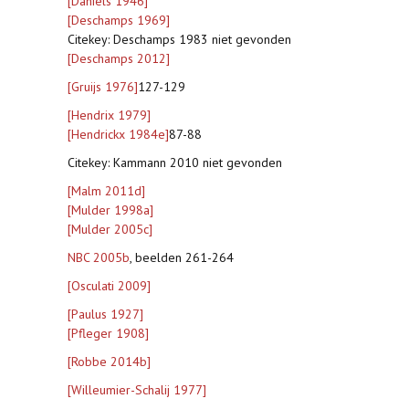
[Daniëls 1946]
[Deschamps 1969]
Citekey: Deschamps 1983 niet gevonden
[Deschamps 2012]
[Gruijs 1976]
127-129
[Hendrix 1979]
[Hendrickx 1984e]
87-88
Citekey: Kammann 2010 niet gevonden
[Malm 2011d]
[Mulder 1998a]
[Mulder 2005c]
NBC 2005b
, beelden 261-264
[Osculati 2009]
[Paulus 1927]
[Pfleger 1908]
[Robbe 2014b]
[Willeumier-Schalij 1977]