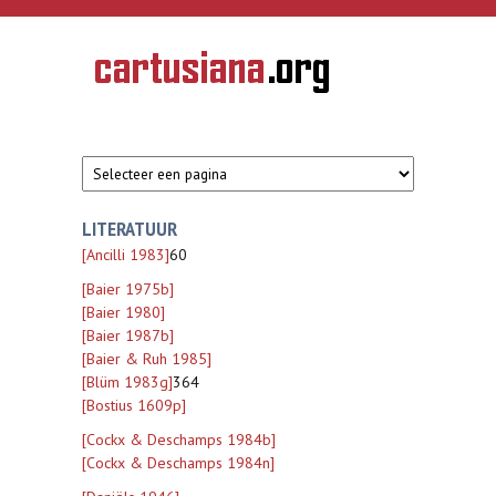
Overslaan en naar de inhoud gaan
CARTUSIANA
Geschiedenis
van de
kartuizerorde
in de
Nederlanden
LITERATUUR
[Ancilli 1983]
60
[Baier 1975b]
[Baier 1980]
[Baier 1987b]
[Baier & Ruh 1985]
[Blüm 1983g]
364
[Bostius 1609p]
[Cockx & Deschamps 1984b]
[Cockx & Deschamps 1984n]