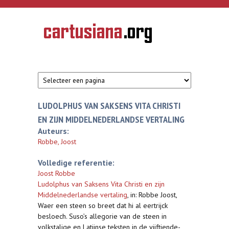
Overslaan en naar de inhoud gaan
CARTUSIANA
Geschiedenis
van de
kartuizerorde
in de
Nederlanden
LUDOLPHUS VAN SAKSENS VITA CHRISTI
EN ZIJN MIDDELNEDERLANDSE VERTALING
Auteurs:
Robbe, Joost
Volledige referentie:
Joost Robbe
Ludolphus van Saksens Vita Christi en zijn
Middelnederlandse vertaling
,
in: Robbe Joost,
Waer een steen so breet dat hi al eertrijck
besloech. Suso’s allegorie van de steen in
volkstalige en Latijnse teksten in de vijftiende-