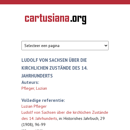
Overslaan en naar de inhoud gaan
CARTUSIANA
Geschiedenis
van de
kartuizerorde
in de
Nederlanden
LUDOLF VON SACHSEN ÜBER DIE
KIRCHLICHEN ZUSTÄNDE DES 14.
JAHRHUNDERTS
Auteurs:
Pfleger, Luzian
Volledige referentie:
Luzian Pfleger
Ludolf von Sachsen über die kirchlichen Zustände
des 14. Jahrhunderts
,
in: Historishes Jahrbuch, 29
(1908), 96-99