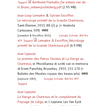
Bertholet Flemalle_De extase van de
Tagged
H. Bruno_ontwerpschilderijj.pdf
(2.95 MB)
Jean-Loup Lemaitre
&
Sylvain Excoffon
Le nécrologe primitif de la Grande Chartreuse
,
Saint-Étienne, 2015, 88-(2) p. (= Analecta
Cartusiana, 309)
[Lemaitre & Excoffon 2015]
Google Scholar
BibTex
Lemaitre & Excoffon_Nécrologe
RTF
Tagged
primitif de la Grande Chartreuse.pdf
(6.9 MB)
Jean Lejeune
Le premier des Petrus Christus et La Vierge au
Chartreux
,
in: Miscellanea di scritti vari in memoria
di Erwin Panofsky, Bruxelles, 1955, 151-170 (=
Bulletin des Musées royaux des beaux-arts)
[Lejeune 1955]
Google Scholar
BibTex
RTF
Tagged
Jean Lejeune
La Vierge au Chartreux et le complément du
Paysage de Liège
,
in: J. Lejeune, Les Van Eyck