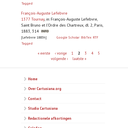
Tagged
François-Auguste Lefebvre
1377 Tournay
,
in: François-Auguste Lefebvre,
Saint Bruno et l’Ordre des Chartreux, dl. 2, Paris,
1883, 314
[Lefebvre 1883h]
Google Scholar
BibTex
RTF
Tagged
Pagina's
« eerste
‹ vorige
1
2
3
4
5
volgende ›
laatste »
Home
Over Cartusiana.org
Contact
Studia Cartusiana
Redactionele afkortingen