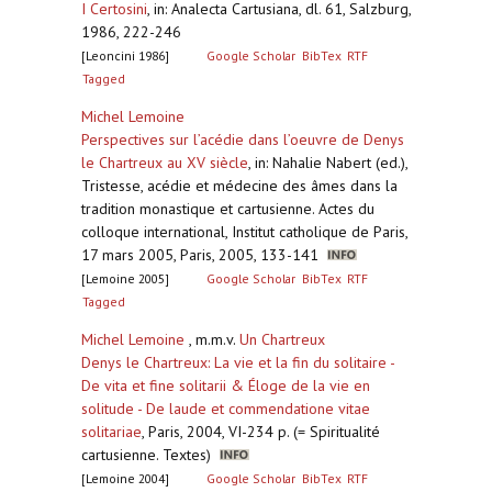
I Certosini
,
in: Analecta Cartusiana, dl. 61, Salzburg,
1986, 222-246
[Leoncini 1986]
Google Scholar
BibTex
RTF
Tagged
Michel Lemoine
Perspectives sur l’acédie dans l’oeuvre de Denys
le Chartreux au XV siècle
,
in: Nahalie Nabert (ed.),
Tristesse, acédie et médecine des âmes dans la
tradition monastique et cartusienne. Actes du
colloque international, Institut catholique de Paris,
17 mars 2005, Paris, 2005, 133-141
[Lemoine 2005]
Google Scholar
BibTex
RTF
Tagged
Michel Lemoine
, m.m.v.
Un Chartreux
Denys le Chartreux: La vie et la fin du solitaire -
De vita et fine solitarii & Éloge de la vie en
solitude - De laude et commendatione vitae
solitariae
,
Paris, 2004, VI-234 p. (= Spiritualité
cartusienne. Textes)
[Lemoine 2004]
Google Scholar
BibTex
RTF