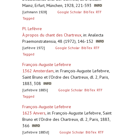
Mainz, Erfurt, München, 1928, 221-593
[Lehmann 1928]
Google Scholar
BibTex
RTF
Tagged
Pl. Lefèvre
À propos du chant des Chartreux
,
in: Analecta
Praemonstratensia, 48 (1972), 146-152
[Lefèvre 1972]
Google Scholar
BibTex
RTF
Tagged
François-Auguste Lefebvre
1362 Amsterdam
,
in: François-Auguste Lefebvre,
Saint Bruno et l’Ordre des Chartreux, dl. 2, Paris,
1883, 308
[Lefebvre 1883i]
Google Scholar
BibTex
RTF
Tagged
François-Auguste Lefebvre
1623 Anvers
,
in: François-Auguste Lefebvre, Saint
Bruno et l’Ordre des Chartreux, dl. 2, Paris, 1883,
366
[Lefebvre 1883d]
Google Scholar
BibTex
RTF