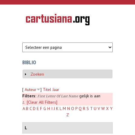
Overslaan en naar de inhoud gaan
CARTUSIANA
Geschiedenis
van de
kartuizerorde
in de
Nederlanden
BIBLIO
Zoeken
Weergeven
[
Auteur
]
Titel
Jaar
Filters:
gelijk is aan
First Letter Of Last Name
[Clear All Filters]
L
A
B
C
D
E
F
G
H
I
J
K
L
M
N
O
P
Q
R
S
T
U
V
W
X
Y
Z
L