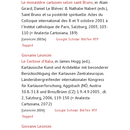
Le monastère cartusien selon saint Bruno
,
in: Alain
Girard, Daniel Le Blévec & Nathalie Nabert (eds.),
Saint Bruno et sa postérité spirituelle. Actes du
Colloque international des 8 et 9 octobre 2001 à
l'Institut catholique de Paris, Salzburg, 2003, 103-
110 (= Analecta Cartusiana, 189)
[Leoncini 2003a]
Google Scholar
BibTex
RTF
Tagged
Giovanni Leoncini
Le Certose d'Italia
,
in: James Hogg (ed.),
Kartäusische Kunst und Architektur mit besonderer
Berücksichtigung der Kartausen Zentraleuropas.
Länderübergreifender internationaler Kongress
für Kartäuserforschung, Aggsbach (NÖ, Austria
30.8.-31.8 und Brno/Brünn (CZ) 1.9.-4.9.2005 , dl.
2, Salzburg, 2006, 119-150 (= Analecta
Cartusiana, 207:2)
[Leoncini 2006]
Google Scholar
BibTex
RTF
Tagged
Giovanni Leoncini