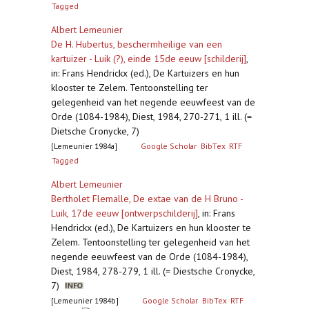
Tagged
Albert Lemeunier
De H. Hubertus, beschermheilige van een
kartuizer - Luik (?), einde 15de eeuw [schilderij]
,
in: Frans Hendrickx (ed.), De Kartuizers en hun
klooster te Zelem. Tentoonstelling ter
gelegenheid van het negende eeuwfeest van de
Orde (1084-1984), Diest, 1984, 270-271, 1 ill. (=
Dietsche Cronycke, 7)
[Lemeunier 1984a]
Google Scholar
BibTex
RTF
Tagged
Albert Lemeunier
Bertholet Flemalle, De extae van de H Bruno -
Luik, 17de eeuw [ontwerpschilderij]
,
in: Frans
Hendrickx (ed.), De Kartuizers en hun klooster te
Zelem. Tentoonstelling ter gelegenheid van het
negende eeuwfeest van de Orde (1084-1984),
Diest, 1984, 278-279, 1 ill. (= Diestsche Cronycke,
7)
[Lemeunier 1984b]
Google Scholar
BibTex
RTF