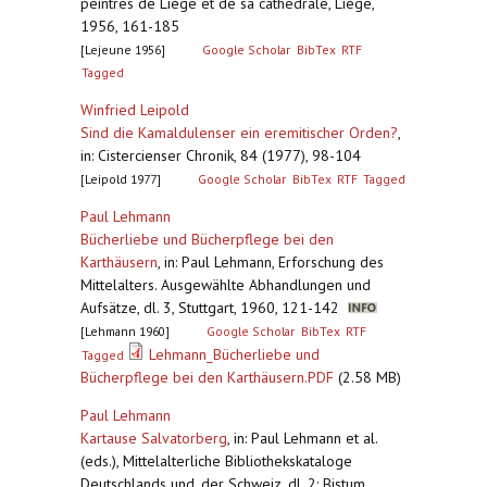
peintres de Liège et de sa cathédrale, Liège,
1956, 161-185
[Lejeune 1956]
Google Scholar
BibTex
RTF
Tagged
Winfried Leipold
Sind die Kamaldulenser ein eremitischer Orden?
,
in: Cistercienser Chronik, 84 (1977), 98-104
[Leipold 1977]
Google Scholar
BibTex
RTF
Tagged
Paul Lehmann
Bücherliebe und Bücherpflege bei den
Karthäusern
,
in: Paul Lehmann, Erforschung des
Mittelalters. Ausgewählte Abhandlungen und
Aufsätze, dl. 3, Stuttgart, 1960, 121-142
[Lehmann 1960]
Google Scholar
BibTex
RTF
Lehmann_Bücherliebe und
Tagged
Bücherpflege bei den Karthäusern.PDF
(2.58 MB)
Paul Lehmann
Kartause Salvatorberg
,
in: Paul Lehmann et al.
(eds.), Mittelalterliche Bibliothekskataloge
Deutschlands und. der Schweiz, dl. 2: Bistum