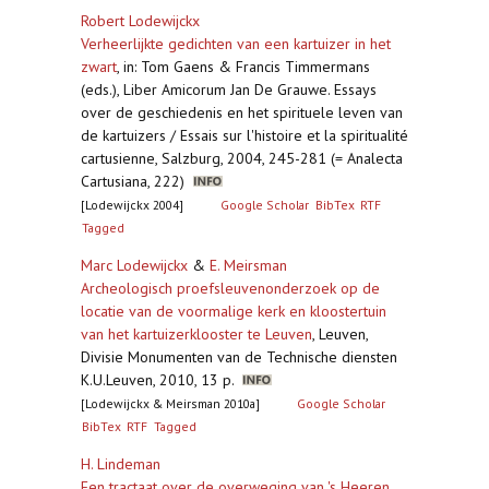
Robert Lodewijckx
Verheerlijkte gedichten van een kartuizer in het
zwart
,
in: Tom Gaens & Francis Timmermans
(eds.), Liber Amicorum Jan De Grauwe. Essays
over de geschiedenis en het spirituele leven van
de kartuizers / Essais sur l'histoire et la spiritualité
cartusienne, Salzburg, 2004, 245-281 (= Analecta
Cartusiana, 222)
[Lodewijckx 2004]
Google Scholar
BibTex
RTF
Tagged
Marc Lodewijckx
&
E. Meirsman
Archeologisch proefsleuvenonderzoek op de
locatie van de voormalige kerk en kloostertuin
van het kartuizerklooster te Leuven
,
Leuven,
Divisie Monumenten van de Technische diensten
K.U.Leuven, 2010, 13 p.
[Lodewijckx & Meirsman 2010a]
Google Scholar
BibTex
RTF
Tagged
H. Lindeman
Een tractaat over de overweging van 's Heeren