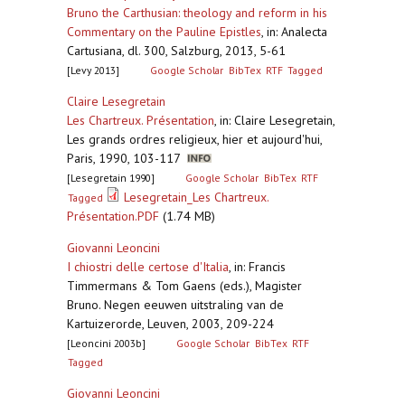
Bruno the Carthusian: theology and reform in his
Commentary on the Pauline Epistles
,
in: Analecta
Cartusiana, dl. 300, Salzburg, 2013, 5-61
[Levy 2013]
Google Scholar
BibTex
RTF
Tagged
Claire Lesegretain
Les Chartreux. Présentation
,
in: Claire Lesegretain,
Les grands ordres religieux, hier et aujourd'hui,
Paris, 1990, 103-117
[Lesegretain 1990]
Google Scholar
BibTex
RTF
Lesegretain_Les Chartreux.
Tagged
Présentation.PDF
(1.74 MB)
Giovanni Leoncini
I chiostri delle certose d'Italia
,
in: Francis
Timmermans & Tom Gaens (eds.), Magister
Bruno. Negen eeuwen uitstraling van de
Kartuizerorde, Leuven, 2003, 209-224
[Leoncini 2003b]
Google Scholar
BibTex
RTF
Tagged
Giovanni Leoncini