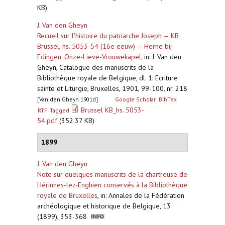
KB)
J. Van den Gheyn
Recueil sur l'histoire du patriarche Joseph — KB
Brussel, hs. 5053-54 (16e eeuw) — Herne bij
Edingen, Onze-Lieve-Vrouwekapel
,
in: J. Van den
Gheyn, Catalogue des manuscrits de la
Bibliothèque royale de Belgique, dl. 1: Ecriture
sainte et Liturgie, Bruxelles, 1901, 99-100, nr. 218
[Van den Gheyn 1901d]
Google Scholar
BibTex
Brussel KB_hs. 5053-
RTF
Tagged
54.pdf
(352.37 KB)
1899
J. Van den Gheyn
Note sur quelques manuscrits de la chartreuse de
Hérinnes-lez-Enghien conservés à la Bibliothèque
royale de Bruxelles
,
in: Annales de la Fédération
archéologique et historique de Belgique, 13
(1899), 353-368