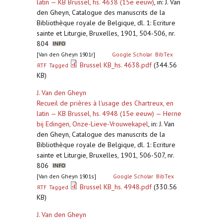
latin — KB Brussel, hs. 4638 (15e eeuw)
,
in: J. Van
den Gheyn, Catalogue des manuscrits de la
Bibliothèque royale de Belgique, dl. 1: Ecriture
sainte et Liturgie, Bruxelles, 1901, 504-506, nr.
804
[Van den Gheyn 1901r]
Google Scholar
BibTex
Brussel KB_hs. 4638.pdf
(344.56
RTF
Tagged
KB)
J. Van den Gheyn
Recueil de prières à l'usage des Chartreux, en
latin — KB Brussel, hs. 4948 (15e eeuw) — Herne
bij Edingen, Onze-Lieve-Vrouwekapel
,
in: J. Van
den Gheyn, Catalogue des manuscrits de la
Bibliothèque royale de Belgique, dl. 1: Ecriture
sainte et Liturgie, Bruxelles, 1901, 506-507, nr.
806
[Van den Gheyn 1901s]
Google Scholar
BibTex
Brussel KB_hs. 4948.pdf
(330.56
RTF
Tagged
KB)
J. Van den Gheyn