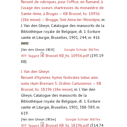
Recueil de rubriques, pour l'office, en flamand, à
l'usage des soeurs chartreuses du monastère de
Sainte-Anne, à Bruges — KB Brussel, hs. 10956
(18e eeuw) — Brugge, Sint-Anna-ter-Woestijne
,
in:
J. Van den Gheyn, Catalogue des manuscrits de la
Bibliothèque royale de Belgique, dl. 1: Ecriture
sainte et Liturgie, Bruxelles, 1901, 244, nr. 416
[Van den Gheyn 1901f]
Google Scholar
BibTex
Brussel KB_hs. 10956.pdf
(193.19
RTF
Tagged
KB)
J. Van den Gheyn
Recueil d'hymnes: hymni festivales totius anni
iuxta ritum Breviarii S. Ordinis Cartusiensis — KB
Brussel, hs. 18196 (18e eeuw)
,
in: J. Van den
Gheyn, Catalogue des manuscrits de la
Bibliothèque royale de Belgique, dl. 1: Ecriture
sainte et Liturgie, Bruxelles, 1901, 388-389, nr.
619
[Van den Gheyn 1901w]
Google Scholar
BibTex
Brussel KB_hs. 18196.pdf
(314.74
RTF
Tagged