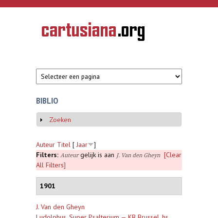
Overslaan en naar de inhoud gaan
CARTUSIANA
Geschiedenis
van de
kartuizerorde
in de
Nederlanden
BIBLIO
Zoeken
Weergeven
Auteur
Titel
[
Jaar
]
Filters:
gelijk is aan
[Clear
Auteur
J. Van den Gheyn
All Filters]
1901
J. Van den Gheyn
Ludolphus, Super Psalterium — KB Brussel, hs.