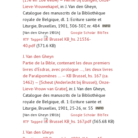
(13e en 16e eeuw) — Herne bij Edingen, Onze-
Lieve-Vrouwekapel
,
in: J. Van den Gheyn,
Catalogue des manuscrits de la Bibliothèque
royale de Belgique, dl. 1: Ecriture sainte et
Liturgie, Bruxelles, 1901, 306-307, nr. 484
[Van den Gheyn 1901h]
Google Scholar
BibTex
Brussel KB_hs. 21536-
RTF
Tagged
40.pdf
(371.6 KB)
J. Van den Gheyn
Partie de la Bible, contenant les deux premiers
livres d'Esdras, avec prologue ..., les deux livres
de Paralipomènes ... — KB Brussel, hs. 167 (ca.
1462) — [Scheut (Anderlecht bij Brussel), Onze-
Lieve-Vrouw van Gratie]
,
in: J. Van den Gheyn,
Catalogue des manuscrits de la Bibliothèque
royale de Belgique, dl. 1: Ecriture sainte et
Liturgie, Bruxelles, 1901, 25-26, nr. 55
[Van den Gheyn 1901b]
Google Scholar
BibTex
Brussel KB_hs. 167.pdf
(365.68 KB)
RTF
Tagged
J. Van den Gheyn