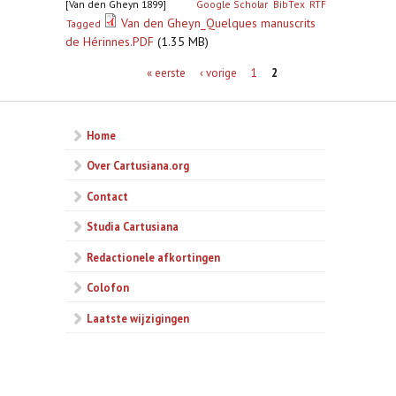
[Van den Gheyn 1899]
Google Scholar
BibTex
RTF
Van den Gheyn_Quelques manuscrits
Tagged
de Hérinnes.PDF
(1.35 MB)
Pagina's
« eerste
‹ vorige
1
2
Home
Over Cartusiana.org
Contact
Studia Cartusiana
Redactionele afkortingen
Colofon
Laatste wijzigingen