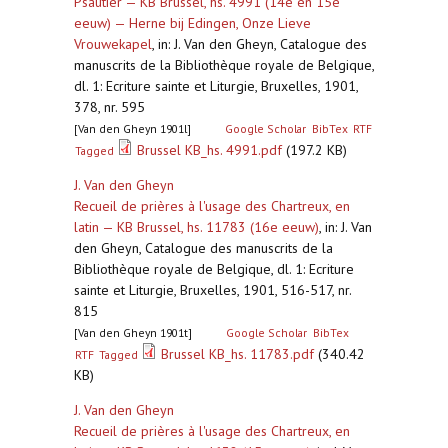
Psautier — KB Brussel, hs. 4991 (14e en 15e
eeuw) — Herne bij Edingen, Onze Lieve
Vrouwekapel
,
in: J. Van den Gheyn, Catalogue des
manuscrits de la Bibliothèque royale de Belgique,
dl. 1: Ecriture sainte et Liturgie, Bruxelles, 1901,
378, nr. 595
[Van den Gheyn 1901l]
Google Scholar
BibTex
RTF
Brussel KB_hs. 4991.pdf
(197.2 KB)
Tagged
J. Van den Gheyn
Recueil de prières à l'usage des Chartreux, en
latin — KB Brussel, hs. 11783 (16e eeuw)
,
in: J. Van
den Gheyn, Catalogue des manuscrits de la
Bibliothèque royale de Belgique, dl. 1: Ecriture
sainte et Liturgie, Bruxelles, 1901, 516-517, nr.
815
[Van den Gheyn 1901t]
Google Scholar
BibTex
Brussel KB_hs. 11783.pdf
(340.42
RTF
Tagged
KB)
J. Van den Gheyn
Recueil de prières à l'usage des Chartreux, en