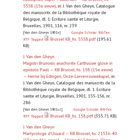
5558 (15e eeuw)
,
in: J. Van den Gheyn, Catalogue
des manuscrits de la Bibliothèque royale de
Belgique, dl. 1: Ecriture sainte et Liturgie,
Bruxelles, 1901, 116, nr. 239
[Van den Gheyn 1901v]
Google Scholar
BibTex
Brussel KB_hs. 5558.pdf
(195.61
RTF
Tagged
KB)
J. Van den Gheyn
Magistri Brunonis anachorite Carthusiae glose in
epistolis Pauli — KB Brussel, hs. 158 (15e eeuw)
— Herne bij Edingen, Onze-Lievevrouwekapel
,
in:
J. Van den Gheyn, Catalogue des manuscrits de la
Bibliothèque royale de Belgique, dl. 1: Ecriture
sainte et Liturgie, Bruxelles, 1901, 155-156, nr.
286
[Van den Gheyn 1901cc]
Google Scholar
BibTex
Brussel KB_hs. 158.pdf
(355.71 KB)
RTF
Tagged
J. Van den Gheyn
Martyrologe d'Usuard — KB Brussel, hs. 21536-40