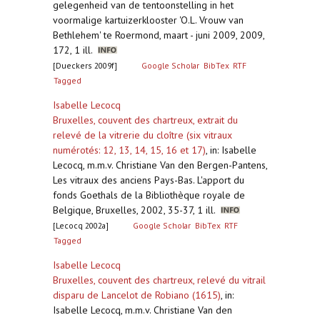
gelegenheid van de tentoonstelling in het
voormalige kartuizerklooster 'O.L. Vrouw van
Bethlehem' te Roermond, maart - juni 2009, 2009,
172, 1 ill.
[Dueckers 2009f]
Google Scholar
BibTex
RTF
Tagged
Isabelle Lecocq
Bruxelles, couvent des chartreux, extrait du
relevé de la vitrerie du cloître (six vitraux
numérotés: 12, 13, 14, 15, 16 et 17)
,
in: Isabelle
Lecocq, m.m.v. Christiane Van den Bergen-Pantens,
Les vitraux des anciens Pays-Bas. L'apport du
fonds Goethals de la Bibliothèque royale de
Belgique, Bruxelles, 2002, 35-37, 1 ill.
[Lecocq 2002a]
Google Scholar
BibTex
RTF
Tagged
Isabelle Lecocq
Bruxelles, couvent des chartreux, relevé du vitrail
disparu de Lancelot de Robiano (1615)
,
in:
Isabelle Lecocq, m.m.v. Christiane Van den