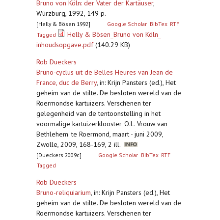
Bruno von Köln: der Vater der Kartäuser
,
Würzburg, 1992, 149 p.
[Helly & Bösen 1992]
Google Scholar
BibTex
RTF
Helly & Bösen_Bruno von Köln_
Tagged
inhoudsopgave.pdf
(140.29 KB)
Rob Dueckers
Bruno-cyclus uit de Belles Heures van Jean de
France, duc de Berry
,
in: Krijn Pansters (ed.), Het
geheim van de stilte. De besloten wereld van de
Roermondse kartuizers. Verschenen ter
gelegenheid van de tentoonstelling in het
voormalige kartuizerklooster 'O.L. Vrouw van
Bethlehem' te Roermond, maart - juni 2009,
Zwolle, 2009, 168-169, 2 ill.
[Dueckers 2009c]
Google Scholar
BibTex
RTF
Tagged
Rob Dueckers
Bruno-reliquiarium
,
in: Krijn Pansters (ed.), Het
geheim van de stilte. De besloten wereld van de
Roermondse kartuizers. Verschenen ter