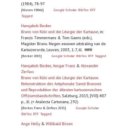
(1984), 78-97
[Nissen 1984d]
Google Scholar
BibTex
RTF
Tagged
Hansjakob Becker
Bruno von Köln und die Liturgie der Kartause
,
in:
Francis Timmermans & Tom Gaens (eds.),
Magister Bruno. Negen eeuwen uitstraling van de
Kartuizerorde, Leuven, 2003, 1-7, ill.
[Becker 2003]
Google Scholar
BibTex
RTF
Tagged
Hansjakob Becker
,
Ansgar Franz
&
Alexander
Zerfass
Bruno von Köln und die Liturgie der Kartause.
Rekonstruktion des Antiphonale Sancti Brunonis
und Reproduktion der ältesten kartusiensischen
Offiziumshandschriften
,
Salzburg, 2015, [VIII]-407
p., ill. (= Analecta Cartusiana, 292)
[Becker, Franz & Zerfass 2015]
Google Scholar
BibTex
RTF
Tagged
Ange Helly
&
Willibald Bösen