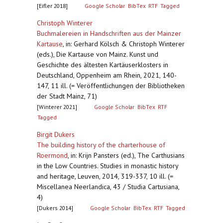
[Eifler 2018]
Google Scholar
BibTex
RTF
Tagged
Christoph Winterer
Buchmalereien in Handschriften aus der Mainzer
Kartause
,
in: Gerhard Kölsch & Christoph Winterer
(eds.), Die Kartause von Mainz. Kunst und
Geschichte des ältesten Kartäuserklosters in
Deutschland, Oppenheim am Rhein, 2021, 140-
147, 11 ill. (= Veröffentlichungen der Bibliotheken
der Stadt Mainz, 71)
[Winterer 2021]
Google Scholar
BibTex
RTF
Tagged
Birgit Dukers
The building history of the charterhouse of
Roermond
,
in: Krijn Pansters (ed.), The Carthusians
in the Low Countries. Studies in monastic history
and heritage, Leuven, 2014, 319-337, 10 ill. (=
Miscellanea Neerlandica, 43 / Studia Cartusiana,
4)
[Dukers 2014]
Google Scholar
BibTex
RTF
Tagged