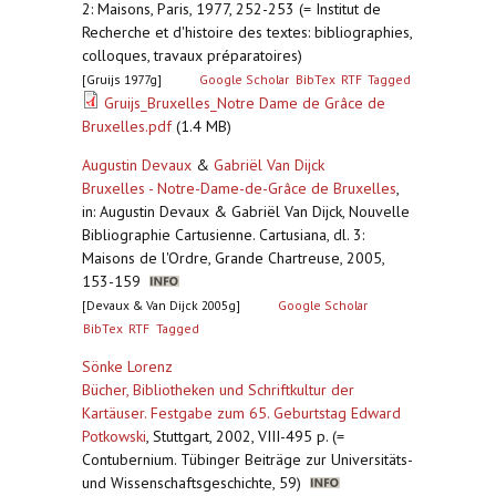
2: Maisons, Paris, 1977, 252-253 (= Institut de
Recherche et d'histoire des textes: bibliographies,
colloques, travaux préparatoires)
[Gruijs 1977g]
Google Scholar
BibTex
RTF
Tagged
Gruijs_Bruxelles_Notre Dame de Grâce de
Bruxelles.pdf
(1.4 MB)
Augustin Devaux
&
Gabriël Van Dijck
Bruxelles - Notre-Dame-de-Grâce de Bruxelles
,
in: Augustin Devaux & Gabriël Van Dijck, Nouvelle
Bibliographie Cartusienne. Cartusiana, dl. 3:
Maisons de l'Ordre, Grande Chartreuse, 2005,
153-159
[Devaux & Van Dijck 2005g]
Google Scholar
BibTex
RTF
Tagged
Sönke Lorenz
Bücher, Bibliotheken und Schriftkultur der
Kartäuser. Festgabe zum 65. Geburtstag Edward
Potkowski
,
Stuttgart, 2002, VIII-495 p. (=
Contubernium. Tübinger Beiträge zur Universitäts-
und Wissenschaftsgeschichte, 59)