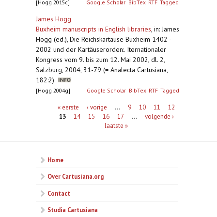
[Hogg 2015c]
Google Scholar
BibTex
RTF
Tagged
James Hogg
Buxheim manuscripts in English libraries
,
in: James
Hogg (ed.), Die Reichskartause Buxheim 1402 -
2002 und der Kartäuserorden:. Iternationaler
Kongress vom 9. bis zum 12. Mai 2002, dl. 2,
Salzburg, 2004, 31-79 (= Analecta Cartusiana,
182:2)
[Hogg 2004g]
Google Scholar
BibTex
RTF
Tagged
Pagina's
« eerste
‹ vorige
…
9
10
11
12
13
14
15
16
17
…
volgende ›
laatste »
Home
Over Cartusiana.org
Contact
Studia Cartusiana