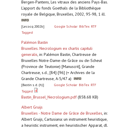
Bergen-Pantens, Les vitraux des anciens Pays-Bas.
L'apport du fonds Goethals de la Bibliothèque
royale de Belgique, Bruxelles, 2002, 95-98, 1 ill.
[Lecocq 2002b]
Google Scholar
BibTex
RTF
Tagged
Palémon Bastin
Bruxelles. Necrologium ex chartis capituli
generalis
,
in: Palémon Bastin, Chartreuse de
Bruxelles Notre-Dame-de-Grâce ou de-Scheut
(Province de Teutonie) [Manuscrit], Grande
Chartreuse, s.d., [84]-[96] (= Archives de la
Grande Chartreuse, A-5/47 a)
[Bastin s.d. (h)]
Google Scholar
BibTex
RTF
Tagged
Bastin_Brussel_Necrologium.pdf
(858.68 KB)
Albert Gruijs
Bruxelles - Notre Dame de Grâce de Bruxelles
,
in:
Albert Gruijs, Cartusiana: un instrument heuristique,
a heuristic instrument, ein heuristischer Apparat, dl.