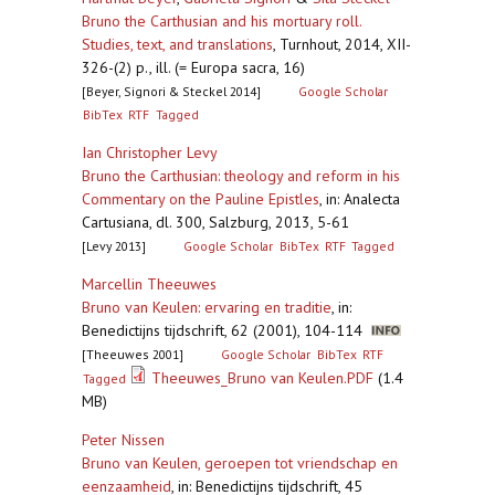
Bruno the Carthusian and his mortuary roll.
Studies, text, and translations
,
Turnhout, 2014, XII-
326-(2) p., ill. (= Europa sacra, 16)
[Beyer, Signori & Steckel 2014]
Google Scholar
BibTex
RTF
Tagged
Ian Christopher Levy
Bruno the Carthusian: theology and reform in his
Commentary on the Pauline Epistles
,
in: Analecta
Cartusiana, dl. 300, Salzburg, 2013, 5-61
[Levy 2013]
Google Scholar
BibTex
RTF
Tagged
Marcellin Theeuwes
Bruno van Keulen: ervaring en traditie
,
in:
Benedictijns tijdschrift, 62 (2001), 104-114
[Theeuwes 2001]
Google Scholar
BibTex
RTF
Theeuwes_Bruno van Keulen.PDF
(1.4
Tagged
MB)
Peter Nissen
Bruno van Keulen, geroepen tot vriendschap en
eenzaamheid
,
in: Benedictijns tijdschrift, 45