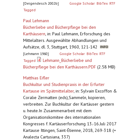
[Deigendesch 2002b]
Google Scholar
BibTex
RTF
Tagged
Paul Lehmann
Bücherliebe und Bücherpflege bei den
Karthäusern
,
in: Paul Lehmann, Erforschung des
Mittelalters. Ausgewählte Abhandlungen und
Aufsätze, dl. 3, Stuttgart, 1960, 121-142
[Lehmann 1960]
Google Scholar
BibTex
RTF
Lehmann_Bücherliebe und
Tagged
Bücherpflege bei den Karthäusern.PDF
(2.58 MB)
Matthias Eifler
Buchkultur und Studienpraxis in der Erfurter
Kartause im Spätmittelalter
,
in: Sylvain Excoffon &
Coralie Zermatten (eds),Sammeln, kopieren,
verbreiten. Zur Buchkultur der Kartäuser gestern
u. heute.In Zusammenarbeit mit dem
Organisationskomitee des internationalen
Kongresses f. Kartäuserforschung 13.-16.Juli 2017
Kartause Ittingen, Saint-Étienne, 2018, 269-318 (=
Analecta Cartusiana, 337)