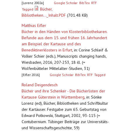
[Lorenz 2002a]
Google Scholar
BibTex
RTF
Bücher,
Tagged
Bibliotheken..._Inhalt.PDF
(701.48 KB)
Matthias Eifler
Bücher in den Händen von Klosterbibliothekaren.
Befunde aus dem 15. und frühen 16. Jahrhundert
am Beispiel der Kartause und des
Benediktinerklosters in Erfurt
,
in: Corine Schleif &
Volker Schier (eds.), Manuscripts changing hands,
Wiesbaden, 2016, 207-253, 18 ill. (=
Wolfenbütteler Mittelalter-Studien, 31)
[Eifler 2016]
Google Scholar
BibTex
RTF
Tagged
Roland Deigendesch
Bücher und ihre Schenker - Die Bücherlisten der
Kartause Güterstein in Württemberg
,
in: Sönke
Lorenz (ed), Bücher, Bibliotheken und Schriftkultur
der Kartäuser. Festgabe zum 65. Geburtstag von
Edward Potkowski, Stuttgart, 2002, 93-115 (=
Contubernium. Tübinger Beiträge zur Universitäts-
und Wissenschaftsgeschichte, 59)