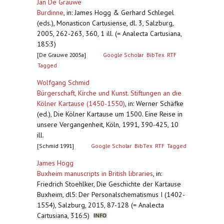
Jan De Grauwe
Burdinne
,
in: James Hogg & Gerhard Schlegel
(eds.), Monasticon Cartusiense, dl. 3, Salzburg,
2005, 262-263, 360, 1 ill. (= Analecta Cartusiana,
185:3)
[De Grauwe 2005a]
Google Scholar
BibTex
RTF
Tagged
Wolfgang Schmid
Bürgerschaft, Kirche und Kunst. Stiftungen an die
Kölner Kartause (1450-1550)
,
in: Werner Schäfke
(ed.), Die Kölner Kartause um 1500. Eine Reise in
unsere Vergangenheit, Köln, 1991, 390-425, 10
ill.
[Schmid 1991]
Google Scholar
BibTex
RTF
Tagged
James Hogg
Buxheim manuscripts in British libraries
,
in:
Friedrich Stoehlker, Die Geschichte der Kartause
Buxheim, dl5: Der Personalschematismus I (1402-
1554), Salzburg, 2015, 87-128 (= Analecta
Cartusiana, 316:5)