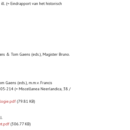
ill. (= Eindrapport van het historisch
ans & Tom Gaens (eds.), Magister Bruno.
om Gaens (eds.), m.m.v. Francis
205-214 (= Miscellanea Neerlandica, 38 /
logie.pdf
(79.81 KB)
l.
ht.pdf
(306.77 KB)