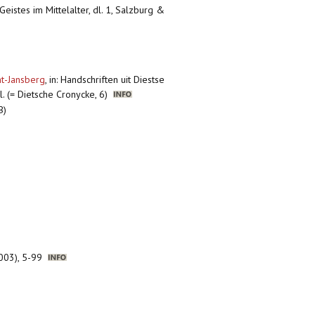
eistes im Mittelalter, dl. 1, Salzburg &
nt-Jansberg
,
in: Handschriften uit Diestse
l. (= Dietsche Cronycke, 6)
B)
(2003), 5-99