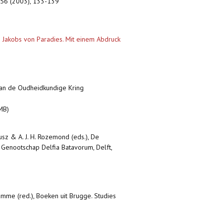
t, 56 (2003), 133-139
 Jakobs von Paradies. Mit einem Abdruck
van de Oudheidkundige Kring
MB)
fusz & A. J. H. Rozemond (eds.), De
t Genootschap Delfia Batavorum, Delft,
amme (red.), Boeken uit Brugge. Studies