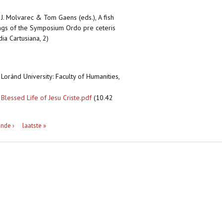
 J. Molvarec & Tom Gaens (eds.), A fish
ings of the Symposium Ordo pre ceteris
a Cartusiana, 2)
 Loránd University: Faculty of Humanities,
 Blessed Life of Jesu Criste.pdf
(10.42
nde ›
laatste »