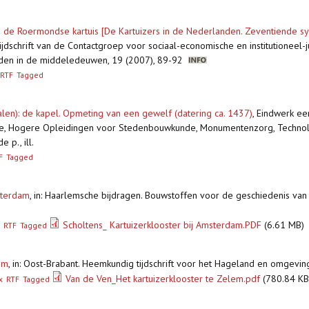
 de Roermondse kartuis [De Kartuizers in de Nederlanden. Zeventiende 
Tijdschrift van de Contactgroep voor sociaal-economische en institutioneel-
landen in de middeledeuwen, 19 (2007), 89-92
RTF
Tagged
alen): de kapel. Opmeting van een gewelf (datering ca. 1437)
,
Eindwerk ee
e, Hogere Opleidingen voor Stedenbouwkunde, Monumentenzorg, Technol
p., ill.
F
Tagged
sterdam
,
in: Haarlemsche bijdragen. Bouwstoffen voor de geschiedenis va
Scholtens_ Kartuizerklooster bij Amsterdam.PDF
(6.61 MB)
RTF
Tagged
em
,
in: Oost-Brabant. Heemkundig tijdschrift voor het Hageland en omgeving,
Van de Ven_Het kartuizerklooster te Zelem.pdf
(780.84 KB
x
RTF
Tagged