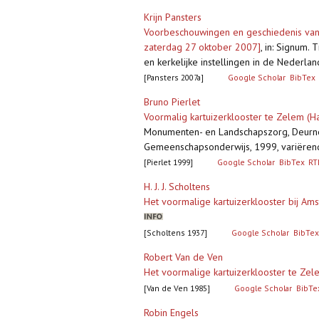
Krijn Pansters
Voorbeschouwingen en geschiedenis van
zaterdag 27 oktober 2007]
,
in: Signum. 
en kerkelijke instellingen in de Neder
[Pansters 2007a]
Google Scholar
BibTex
Bruno Pierlet
Voormalig kartuizerklooster te Zelem (H
Monumenten- en Landschapszorg, Deurn
Gemeenschapsonderwijs, 1999, variërende 
[Pierlet 1999]
Google Scholar
BibTex
RT
H. J. J. Scholtens
Het voormalige kartuizerklooster bij Am
[Scholtens 1937]
Google Scholar
BibTex
Robert Van de Ven
Het voormalige kartuizerklooster te Zel
[Van de Ven 1985]
Google Scholar
BibTe
Robin Engels