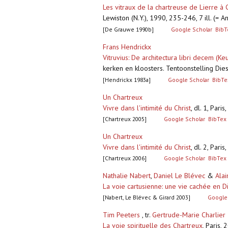
Les vitraux de la chartreuse de Lierre à 
Lewiston (N.Y.), 1990, 235-246, 7 ill. (= 
[De Grauwe 1990b]
Google Scholar
BibT
Frans Hendrickx
Vitruvius: De architectura libri decem (K
kerken en kloosters. Tentoonstelling Die
[Hendrickx 1983a]
Google Scholar
BibTe
Un Chartreux
Vivre dans l'intimité du Christ
,
dl. 1, Pari
[Chartreux 2005]
Google Scholar
BibTex
Un Chartreux
Vivre dans l'intimité du Christ
,
dl. 2, Pari
[Chartreux 2006]
Google Scholar
BibTex
Nathalie Nabert
,
Daniel Le Blévec
&
Alai
La voie cartusienne: une vie cachée en D
[Nabert, Le Blévec & Girard 2003]
Google
Tim Peeters
, tr.
Gertrude-Marie Charlier
La voie spirituelle des Chartreux
,
Paris, 