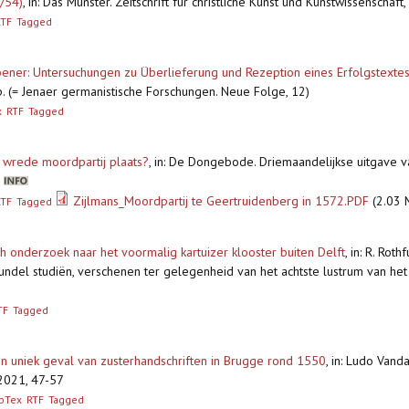
/54)
,
in: Das Münster. Zeitschrift für christliche Kunst und Kunstwissenschaf
RTF
Tagged
ener: Untersuchungen zu Überlieferung und Rezeption eines Erfolgstextes
. (= Jenaer germanistische Forschungen. Neue Folge, 12)
x
RTF
Tagged
 wrede moordpartij plaats?
,
in: De Dongebode. Driemaandelijkse uitgave 
3
Zijlmans_Moordpartij te Geertruidenberg in 1572.PDF
(2.03 
RTF
Tagged
h onderzoek naar het voormalig kartuizer klooster buiten Delft
,
in: R. Roth
bundel studiën, verschenen ter gelegenheid van het achtste lustrum van he
TF
Tagged
Een uniek geval van zusterhandschriften in Brugge rond 1550
,
in: Ludo Vand
2021, 47-57
bTex
RTF
Tagged