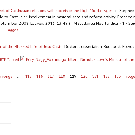
t of Carthusian relations with society in the High Middle Ages
,
in: Stephen
e to Carthusian involvement in pastoral care and reform activity. Proceed
termber 2008, Leuven, 2013, 13-49 (= Miscellanea Neerlandica, 41 / Studi
RTF
Tagged
ur of the Blessed Life of Jesu Criste
,
Doctoral dissertation, Budapest, Eötvös
Péry-Nagy_Vox, imago, littera. Nicholas Love’s Mirrour of the
RTF
Tagged
‹ vorige
…
115
116
117
118
119
120
121
122
123
volge