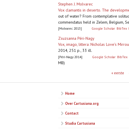
Stephen J. Molvarec
Vox clamantis in deserto. The developmen
out of water? From contemplative solitud
commendatus held in Zelem, Belgium, Sep
[Molvarec 2013]
Google Scholar
BibTex
Zsuzsanna Péri-Nagy
Vox, imago, littera: Nicholas Love’s Mirro
2014, 251 p., 33 ill.
[Péri-Nagy 2014]
Google Scholar
BibTex
MB)
Pagina's
« eerste
Home
Over Cartusiana.org
Contact
Studia Cartusiana