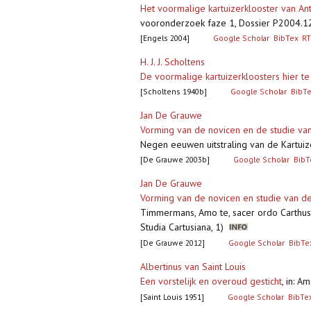
Het voormalige kartuizerklooster van A
vooronderzoek faze 1, Dossier P2004.
[Engels 2004]
Google Scholar
BibTex
RT
H. J. J. Scholtens
De voormalige kartuizerkloosters hier te
[Scholtens 1940b]
Google Scholar
BibT
Jan De Grauwe
Vorming van de novicen en de studie van
Negen eeuwen uitstraling van de Kartui
[De Grauwe 2003b]
Google Scholar
BibT
Jan De Grauwe
Vorming van de novicen en studie van de
Timmermans, Amo te, sacer ordo Carthusi
Studia Cartusiana, 1)
[De Grauwe 2012]
Google Scholar
BibTe
Albertinus van Saint Louis
Een vorstelijk en overoud gesticht
,
in: A
[Saint Louis 1951]
Google Scholar
BibTe