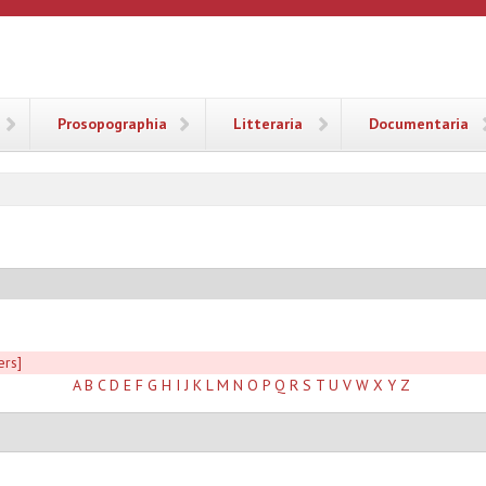
ANA
Prosopographia
Litteraria
Documentaria
ers]
A
B
C
D
E
F
G
H
I
J
K
L
M
N
O
P
Q
R
S
T
U
V
W
X
Y
Z