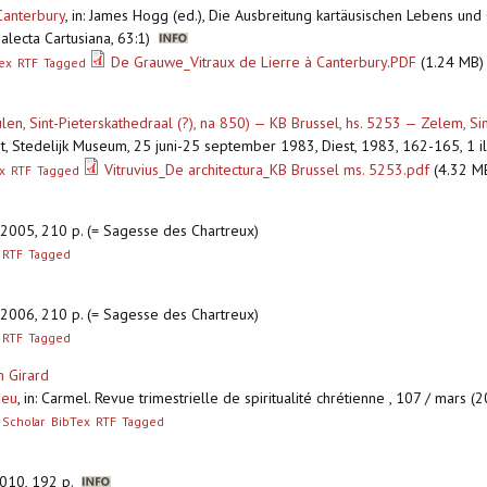
Canterbury
,
in: James Hogg (ed.), Die Ausbreitung kartäusischen Lebens und G
Analecta Cartusiana, 63:1)
De Grauwe_Vitraux de Lierre à Canterbury.PDF
(1.24 MB)
ex
RTF
Tagged
eulen, Sint-Pieterskathedraal (?), na 850) — KB Brussel, hs. 5253 — Zelem, Si
st, Stedelijk Museum, 25 juni-25 september 1983, Diest, 1983, 162-165, 1 il
Vitruvius_De architectura_KB Brussel ms. 5253.pdf
(4.32 M
x
RTF
Tagged
s, 2005, 210 p. (= Sagesse des Chartreux)
RTF
Tagged
s, 2006, 210 p. (= Sagesse des Chartreux)
RTF
Tagged
n Girard
ieu
,
in: Carmel. Revue trimestrielle de spiritualité chrétienne , 107 / mars 
 Scholar
BibTex
RTF
Tagged
2010, 192 p.