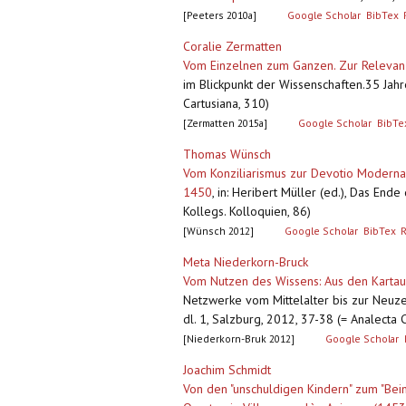
[Peeters 2010a]
Google Scholar
BibTex
Coralie Zermatten
Vom Einzelnen zum Ganzen. Zur Relevanz
im Blickpunkt der Wissenschaften.35 Jahr
Cartusiana, 310)
[Zermatten 2015a]
Google Scholar
BibTe
Thomas Wünsch
Vom Konziliarismus zur Devotio Moderna
1450
,
in: Heribert Müller (ed.), Das End
Kollegs. Kolloquien, 86)
[Wünsch 2012]
Google Scholar
BibTex
Meta Niederkorn-Bruck
Vom Nutzen des Wissens: Aus den Kartaus
Netzwerke vom Mittelalter bis zur Neuze
dl. 1, Salzburg, 2012, 37-38 (= Analecta C
[Niederkorn-Bruk 2012]
Google Scholar
Joachim Schmidt
Von den "unschuldigen Kindern" zum "Bein