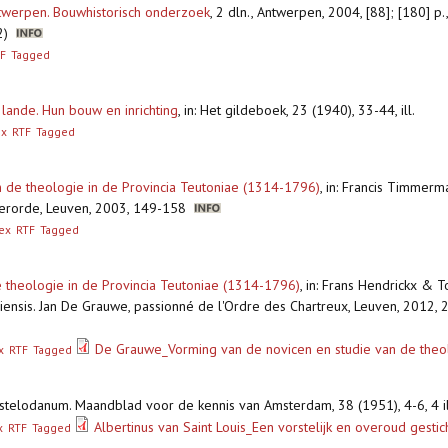
ntwerpen. Bouwhistorisch onderzoek
,
2 dln., Antwerpen, 2004, [88]; [180] p., 
12)
F
Tagged
 lande. Hun bouw en inrichting
,
in: Het gildeboek, 23 (1940), 33-44, ill.
ex
RTF
Tagged
 de theologie in de Provincia Teutoniae (1314-1796)
,
in: Francis Timmerm
zerorde, Leuven, 2003, 149-158
ex
RTF
Tagged
 theologie in de Provincia Teutoniae (1314-1796)
,
in: Frans Hendrickx & T
ensis. Jan De Grauwe, passionné de l'Ordre des Chartreux, Leuven, 2012, 
De Grauwe_Vorming van de novicen en studie van de theo
x
RTF
Tagged
mstelodanum. Maandblad voor de kennis van Amsterdam, 38 (1951), 4-6, 4 il
Albertinus van Saint Louis_Een vorstelijk en overoud gestic
x
RTF
Tagged