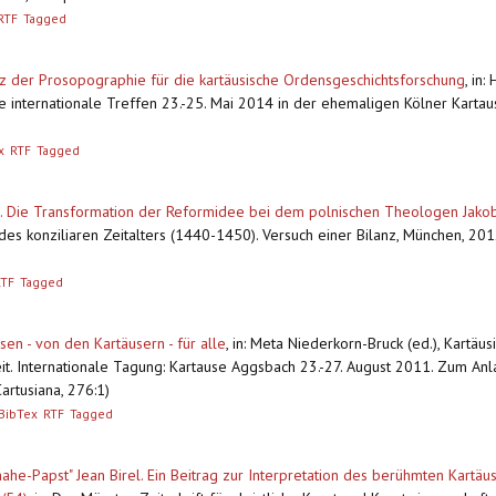
RTF
Tagged
 der Prosopographie für die kartäusische Ordensgeschichtsforschung
,
in:
e internationale Treffen 23.-25. Mai 2014 in der ehemaligen Kölner Kartau
x
RTF
Tagged
. Die Transformation der Reformidee bei dem polnischen Theologen Jakob
e des konziliaren Zeitalters (1440-1450). Versuch einer Bilanz, München, 20
RTF
Tagged
en - von den Kartäusern - für alle
,
in: Meta Niederkorn-Bruck (ed.), Kartäu
it. Internationale Tagung: Kartause Aggsbach 23.-27. August 2011. Zum An
artusiana, 276:1)
BibTex
RTF
Tagged
ahe-Papst" Jean Birel. Ein Beitrag zur Interpretation des berühmten Kartä