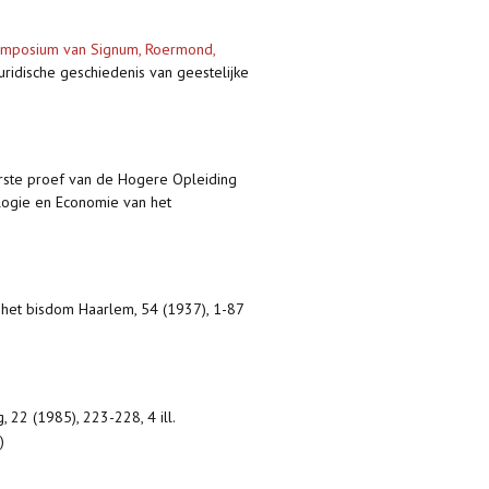
symposium van Signum, Roermond,
juridische geschiedenis van geestelijke
rste proef van de Hogere Opleiding
ogie en Economie van het
n het bisdom Haarlem, 54 (1937), 1-87
 22 (1985), 223-228, 4 ill.
)