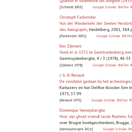
Quarton in Villeneuve-lès-Avignon (1453
[Schmidt 2003]
Google Scholar
BibTex
Christoph Fasbender
Von der Wiederkehr der Seelen Verstorb
des Autographs
,
Heidelberg, 2001, 384 p
[Fasbender 2001]
Google Scholar
BibTe
Bas Zijlmans
Vond er in 1572 te Geertruidenberg een
Geertruydenberghe, 4 / 3 (1978), 46-5
[Zijlmans 1978]
Google Scholar
BibTex
J. G. N. Renaud
De vondsten gedaan bij het archeologisc
Kartuizers en hun Delftse klooster. Een 
1975, 37-99
[Renaud 1975]
Google Scholar
BibTex
R
Dominique Vanwijsberghe
Voor zijn ghoet vriendt Jacob Ruelens. 
over Brugse boekgeschiedenis, Brugge, 
[Vanwijsberghe 2021]
Google Scholar
Bi