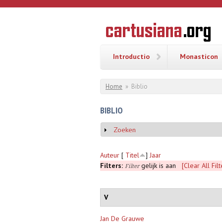
Overslaan en naar de inhoud gaan
CARTUSI
Geschiedenis
van de
kartuizerorde
in de
Nederlanden
Introductio
Monasticon
U bent hier
Home
»
Biblio
BIBLIO
Zoeken
Weergeven
Auteur
[
Titel
]
Jaar
Filters:
gelijk is aan
[Clear All Filt
Filter
V
Jan De Grauwe