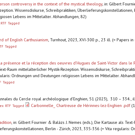
rson controversy in the context of the mystical theology
,
in: Gilbert Fourn
zeption. Wissensdiskurse, Schreibpraktiken, Überlieferungskonstellationen, B
giosen Lebens im Mittelalter. Abhandlungen, 82)
RTF
Tagged
rd of English Carthusianism
,
Turnhout, 2023, XVI-300 p., 23 ill. (= Papers i
TF
Tagged
La présence et la réception des oeuvres d’Hugues de Saint-Victor dans le R
Text-Raum mittelalterlicher Mystik-Rezeption. Wissensdiskurse, Schreibprakt
egularis: Ordnungen und Deutungen religiosen Lebens im Mittelalter. Abhand
F
Tagged
 Annales du Cercle royal archéologique d’Enghien, 51 (2023), 310 – 334., il
Carbonnelle_ Chartreuse de Hérinnes-lez-Enghien .pdf
(1
ex
RTF
Tagged
adition
,
in: Gilbert Fournier & Balázs J. Nemes (eds.), Die Kartause als Text
ieferungskonstellationen, Berlin - Zürich, 2023, 335-356 (= Vita regularis