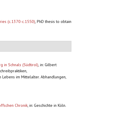
tries (c.1370-c.1550)
,
PhD thesis to obtain
 in Schnals (Südtirol)
,
in: Gilbert
chreibpraktiken,
n Lebens im Mittelalter. Abhandlungen,
ffschen Chronik
,
in: Geschichte in Köln.