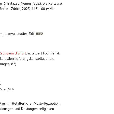
ier & Balázs J. Nemes (eds.), Die Kartause
erlin - Zürich, 2023, 115-160 (= Vita
n mediaeval studies, 36)
egistrum d’Erfurt
,
in: Gilbert Fournier &
iken, Überlieferungskonstellationen,
lungen, 82)
l.
5.82 MB)
-Raum mittelalterlicher Mystik-Rezeption.
: Ordnungen und Deutungen religiosen