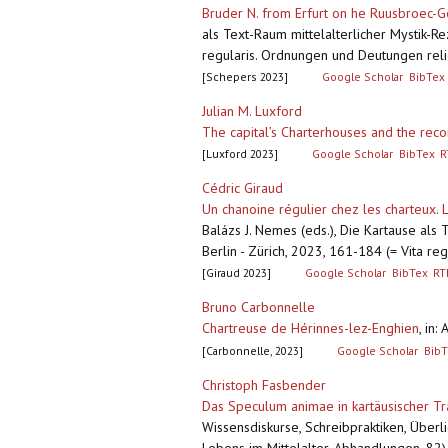
Bruder N. from Erfurt on he Ruusbroec-Ge
als Text-Raum mittelalterlicher Mystik-Re
regularis. Ordnungen und Deutungen reli
[Schepers 2023]
Google Scholar
BibTex
Julian M. Luxford
The capital’s Charterhouses and the reco
[Luxford 2023]
Google Scholar
BibTex
R
Cédric Giraud
Un chanoine régulier chez les charteux. 
Balázs J. Nemes (eds.), Die Kartause als 
Berlin - Zürich, 2023, 161-184 (= Vita r
[Giraud 2023]
Google Scholar
BibTex
RT
Bruno Carbonnelle
Chartreuse de Hérinnes-lez-Enghien
,
in:
[Carbonnelle, 2023]
Google Scholar
BibT
Christoph Fasbender
Das Speculum animae in kartäusischer Tr
Wissensdiskurse, Schreibpraktiken, Überl