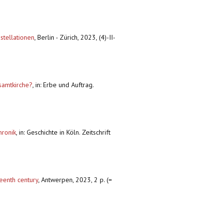
stellationen
,
Berlin - Zürich, 2023, (4)-II-
samtkirche?
,
in: Erbe und Auftrag.
hronik
,
in: Geschichte in Köln. Zeitschrift
teenth century
,
Antwerpen, 2023, 2 p. (=