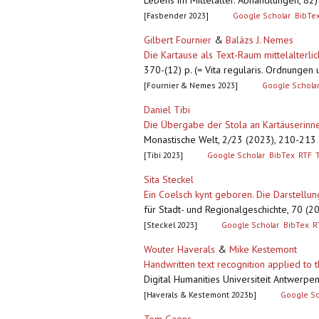
Lebens im Mittelalter. Abhandlungen, 82)
[Fasbender 2023]
Google Scholar
BibTe
Gilbert Fournier
&
Balázs J. Nemes
Die Kartause als Text-Raum mittelalterli
370-(12) p. (= Vita regularis. Ordnungen
[Fournier & Nemes 2023]
Google Schola
Daniel Tibi
Die Übergabe der Stola an Kartäuserinne
Monastische Welt, 2/23 (2023), 210-21
[Tibi 2023]
Google Scholar
BibTex
RTF
Sita Steckel
Ein Coelsch kynt geboren. Die Darstellu
für Stadt- und Regionalgeschichte, 70 (
[Steckel 2023]
Google Scholar
BibTex
R
Wouter Haverals
&
Mike Kestemont
Handwritten text recognition applied to 
Digital Humanities Universiteit Antwerp
[Haverals & Kestemont 2023b]
Google Sc