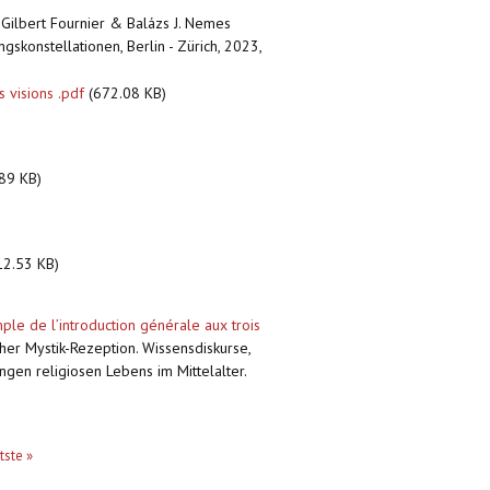
: Gilbert Fournier & Balázs J. Nemes
gskonstellationen, Berlin - Zürich, 2023,
 visions .pdf
(672.08 KB)
89 KB)
2.53 KB)
mple de l’introduction générale aux trois
cher Mystik-Rezeption. Wissensdiskurse,
ngen religiosen Lebens im Mittelalter.
tste »