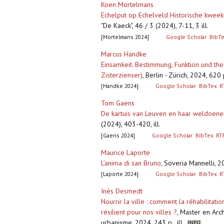
Koen Mortelmans
Echelput op Echelveld Historische kweek
"De Kaeck", 46 / 3 (2024), 7-11, 3 ill.
[Mortelmans 2024]
Google Scholar
BibT
Marcus Handke
Einsamkeit. Bestimmung, Funktion und th
Zisterzienser)
,
Berlin - Zürich, 2024, 62
[Handke 2024]
Google Scholar
BibTex
R
Tom Gaens
De kartuis van Leuven en haar weldoeners
(2024), 403-420, ill.
[Gaens 2024]
Google Scholar
BibTex
RT
Maurice Laporte
L’anima di san Bruno
,
Soveria Mannelli, 
[Laporte 2024]
Google Scholar
BibTex
R
Inès Desmedt
Nourrir la ville : comment la réhabilitat
résilient pour nos villes ?
,
Master en Archi
urbanisme, 2024, 243 p., ill.