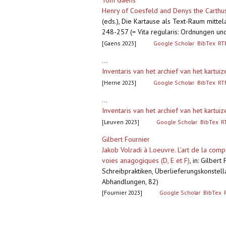
Tom Gaens
Henry of Coesfeld and Denys the Carthusi
(eds.), Die Kartause als Text-Raum mittel
248-257 (= Vita regularis: Ordnungen un
[Gaens 2023]
Google Scholar
BibTex
RT
...
Inventaris van het archief van het kartuiz
[Herne 2023]
Google Scholar
BibTex
RT
...
Inventaris van het archief van het kartuiz
[Leuven 2023]
Google Scholar
BibTex
R
Gilbert Fournier
Jakob Volradi à l.oeuvre. L’art de la com
voies anagogiques (D, E et F)
,
in: Gilbert
Schreibpraktiken, Überlieferungskonstella
Abhandlungen, 82)
[Fournier 2023]
Google Scholar
BibTex
Pagina's