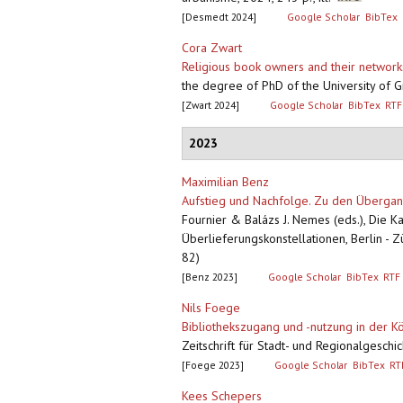
[Desmedt 2024]
Google Scholar
BibTex
Cora Zwart
Religious book owners and their networks.
the degree of PhD of the University of G
[Zwart 2024]
Google Scholar
BibTex
RTF
2023
Maximilian Benz
Aufstieg und Nachfolge. Zu den Übergang
Fournier & Balázs J. Nemes (eds.), Die Ka
Überlieferungskonstellationen, Berlin - 
82)
[Benz 2023]
Google Scholar
BibTex
RTF
Nils Foege
Bibliothekszugang und -nutzung in der 
Zeitschrift für Stadt- und Regionalgeschi
[Foege 2023]
Google Scholar
BibTex
RT
Kees Schepers