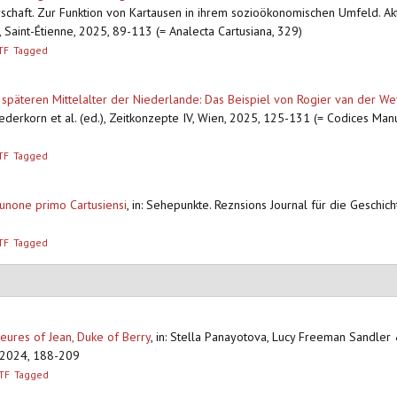
chaft. Zur Funktion von Kartausen in ihrem sozioökonomischen Umfeld. Ak
Saint-Étienne, 2025, 89-113 (= Analecta Cartusiana, 329)
TF
Tagged
im späteren Mittelalter der Niederlande: Das Beispiel von Rogier van der 
iederkorn et al. (ed.), Zeitkonzepte IV, Wien, 2025, 125-131 (= Codices Manus
TF
Tagged
unone primo Cartusiensi
,
in: Sehepunkte. Reznsions Journal für die Geschich
TF
Tagged
Heures of Jean, Duke of Berry
,
in: Stella Panayotova, Lucy Freeman Sandler 
, 2024, 188-209
TF
Tagged