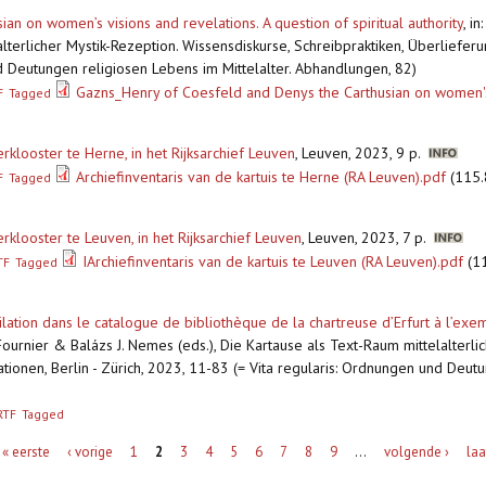
an on women’s visions and revelations. A question of spiritual authority
,
in
alterlicher Mystik-Rezeption. Wissensdiskurse, Schreibpraktiken, Überlieferun
d Deutungen religiosen Lebens im Mittelalter. Abhandlungen, 82)
Gazns_Henry of Coesfeld and Denys the Carthusian on women's
F
Tagged
erklooster te Herne, in het Rijksarchief Leuven
,
Leuven, 2023, 9 p.
Archiefinventaris van de kartuis te Herne (RA Leuven).pdf
(115.
F
Tagged
erklooster te Leuven, in het Rijksarchief Leuven
,
Leuven, 2023, 7 p.
IArchiefinventaris van de kartuis te Leuven (RA Leuven).pdf
(11
TF
Tagged
pilation dans le catalogue de bibliothèque de la chartreuse d’Erfurt à l’exe
 Fournier & Balázs J. Nemes (eds.), Die Kartause als Text-Raum mittelalterli
tionen, Berlin - Zürich, 2023, 11-83 (= Vita regularis: Ordnungen und Deutu
RTF
Tagged
« eerste
‹ vorige
1
2
3
4
5
6
7
8
9
…
volgende ›
laa