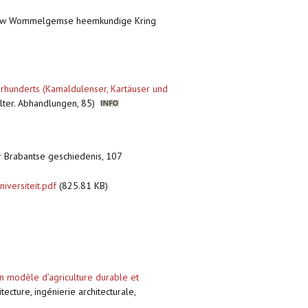
 de vzw Wommelgemse heemkundige Kring
hrhunderts (Kamaldulenser, Kartäuser und
lalter. Abhandlungen, 85)
or Brabantse geschiedenis, 107
iversiteit.pdf
(825.81 KB)
un modèle d’agriculture durable et
ecture, ingénierie architecturale,