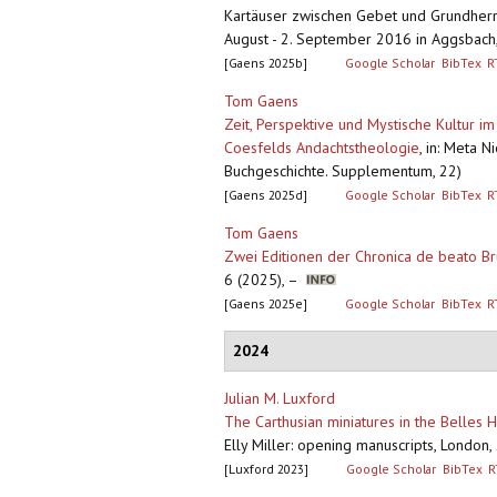
Kartäuser zwischen Gebet und Grundherrs
August - 2. September 2016 in Aggsbach, 
[Gaens 2025b]
Google Scholar
BibTex
R
Tom Gaens
Zeit, Perspektive und Mystische Kultur 
Coesfelds Andachtstheologie
,
in: Meta N
Buchgeschichte. Supplementum, 22)
[Gaens 2025d]
Google Scholar
BibTex
R
Tom Gaens
Zwei Editionen der Chronica de beato Br
6 (2025), –
[Gaens 2025e]
Google Scholar
BibTex
R
2024
Julian M. Luxford
The Carthusian miniatures in the Belles 
Elly Miller: opening manuscripts, London
[Luxford 2023]
Google Scholar
BibTex
R