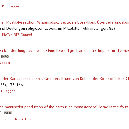
x
RTF
Tagged
cher Mystik-Rezeption. Wissensdiskurse, Schreibpraktiken, Überlieferungskon
 und Deutungen religiosen Lebens im Mittelalter. Abhandlungen, 82)
r
BibTex
RTF
Tagged
n bei der Jungfrauenweihe Eine lebendige Tradition als Impuls für die Ge
3
Tagged
ng der Kartäuser und ihres Gründers Bruno von Köln in der Koelhoffschen C
2023), 135-166
TF
Tagged
the manuscript production of the carthusian monastery of Herne in the four
en)
holar
BibTex
RTF
Tagged