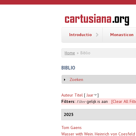
Overslaan en naar de inhoud gaan
CARTUSI
Geschiedenis
van de
kartuizerorde
in de
Nederlanden
Introductio
Monasticon
U bent hier
Home
»
Biblio
BIBLIO
Zoeken
Weergeven
Auteur
Titel
[
Jaar
]
Filters:
gelijk is aan
[Clear All Filt
Filter
2025
Tom Gaens
Wasser with Wein. Heinrich von Coesfe