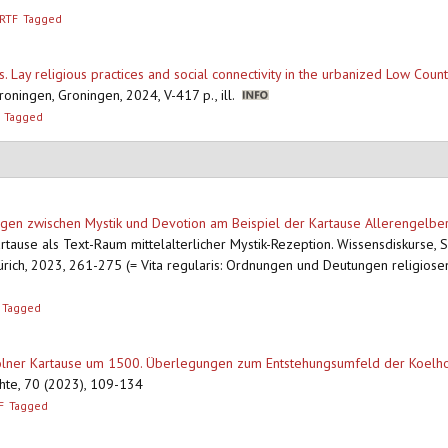
RTF
Tagged
 Lay religious practices and social connectivity in the urbanized Low Coun
roningen, Groningen, 2024, V-417 p., ill.
Tagged
en zwischen Mystik und Devotion am Beispiel der Kartause Allerengelberg
rtause als Text-Raum mittelalterlicher Mystik-Rezeption. Wissensdiskurse, S
Zürich, 2023, 261-275 (= Vita regularis: Ordnungen und Deutungen religiose
Tagged
Kölner Kartause um 1500. Überlegungen zum Entstehungsumfeld der Koelho
chte, 70 (2023), 109-134
F
Tagged