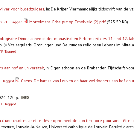
vijver voor bloedzuigers
,
in: De Krijter. Viermaandelijks tijdschrift van
Mortelmans_Echelput op Echelveld (2).pdf
(523.59 KB)
ex
RTF
Tagged
eologische Dimensionen in der monastischen Reformzeit des 11. und 12. Ja
0 p. (= Vita regularis. Ordnungen und Deutungen religiosen Lebens im Mitte
TF
Tagged
 aan hof en universiteit
,
in: Eigen schoon en de Brabander. Tijdschrift vo
Gaens_De kartuis van Leuven en haar weldoeners aan hof en un
F
Tagged
2024, 120 p.
TF
Tagged
ion d’une chartreuse et le développement de son territoire pourraient être 
tecture, Louvain-la-Neuve, Université catholique de Louvain: Faculté d'archit