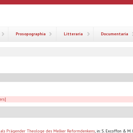
ANA
Prosopographia
Litteraria
Documentaria
ers]
ld als Prägender Theologe des Melker Reformdenkens
,
in: S. Excoffon & M.