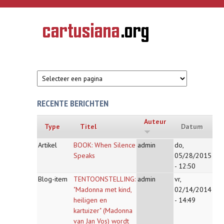
Overslaan en naar de inhoud gaan
CARTUSIANA
Geschiedenis
van de
kartuizerorde
in de
Nederlanden
RECENTE BERICHTEN
Auteur
Type
Titel
Datum
Artikel
BOOK: When Silence
admin
do,
Speaks
05/28/2015
- 12:50
Blog-item
TENTOONSTELLING:
admin
vr,
"Madonna met kind,
02/14/2014
heiligen en
- 14:49
kartuizer" (Madonna
van Jan Vos) wordt