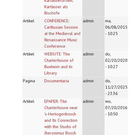
Kartäuserorden,
Kartäuser als
Bischöfe
Artikel
CONFERENCE:
admin
ma,
Carthusian Session
06/08/2015
at the Medieval and
- 10:25
Renaissance Music
Conference
Artikel
WEBSITE: The
admin
do,
Charterhouse of
02/20/2020
Buxheim and its
- 10:27
Library
Pagina
Documentaria
admin
do,
11/27/2025
- 23:36
Artikel
EPAPER: The
admin
wo,
Charterhouse near
07/20/2016
's-Hertogenbosch
- 10:50
and Its Connection
with the Studio of
Jheronimus Bosch