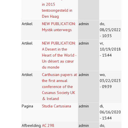
in 2015
tentoongesteld in
Den Haag
Artikel
NEW PUBLICATION:
admin
do,
Mystik unterwegs
08/25/2022
- 10:35
Artikel
NEW PUBLICATION:
admin
vr,
A Desert in the
10/19/2018
Heart of the World -
- 15:44
Un désert au cœur
du monde
Artikel
Carthusian papers at
admin
wo,
the first annual
03/22/2023
conference of the
- 09:39
Cusanus Society UK
& Ireland
Pagina
Studia Cartusiana
admin
di,
06/16/2020
- 15:44
Afbeelding
AC 298
admin
do,