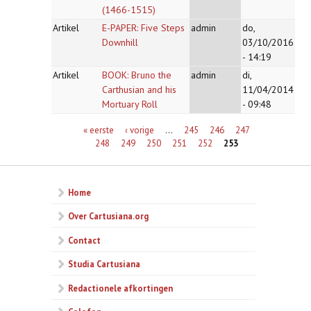
(1466-1515)
Artikel
E-PAPER: Five Steps
admin
do,
Downhill
03/10/2016
- 14:19
Artikel
BOOK: Bruno the
admin
di,
Carthusian and his
11/04/2014
Mortuary Roll
- 09:48
Pagina's
« eerste
‹ vorige
…
245
246
247
248
249
250
251
252
253
Home
Over Cartusiana.org
Contact
Studia Cartusiana
Redactionele afkortingen