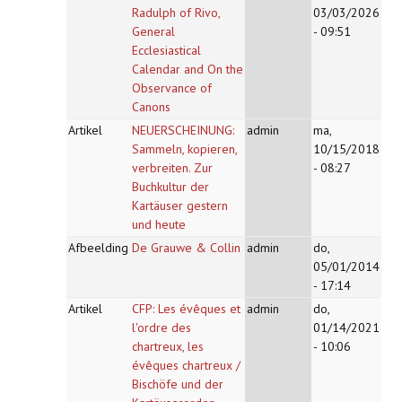
Radulph of Rivo,
03/03/2026
General
- 09:51
Ecclesiastical
Calendar and On the
Observance of
Canons
Artikel
NEUERSCHEINUNG:
admin
ma,
Sammeln, kopieren,
10/15/2018
verbreiten. Zur
- 08:27
Buchkultur der
Kartäuser gestern
und heute
Afbeelding
De Grauwe & Collin
admin
do,
05/01/2014
- 17:14
Artikel
CFP: Les évêques et
admin
do,
l'ordre des
01/14/2021
chartreux, les
- 10:06
évêques chartreux /
Bischöfe und der