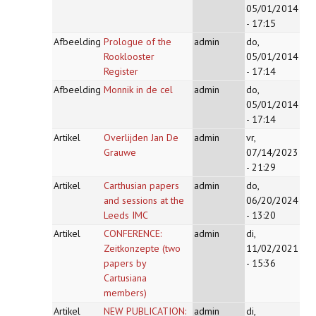
05/01/2014
- 17:15
Afbeelding
Prologue of the
admin
do,
Rooklooster
05/01/2014
Register
- 17:14
Afbeelding
Monnik in de cel
admin
do,
05/01/2014
- 17:14
Artikel
Overlijden Jan De
admin
vr,
Grauwe
07/14/2023
- 21:29
Artikel
Carthusian papers
admin
do,
and sessions at the
06/20/2024
Leeds IMC
- 13:20
Artikel
CONFERENCE:
admin
di,
Zeitkonzepte (two
11/02/2021
papers by
- 15:36
Cartusiana
members)
Artikel
NEW PUBLICATION:
admin
di,