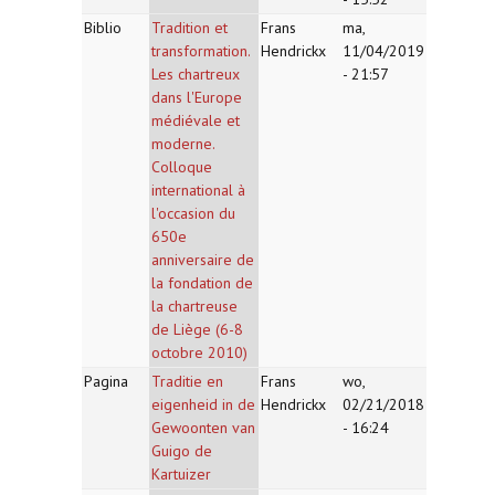
Biblio
Tradition et
Frans
ma,
transformation.
Hendrickx
11/04/2019
Les chartreux
- 21:57
dans l'Europe
médiévale et
moderne.
Colloque
international à
l'occasion du
650e
anniversaire de
la fondation de
la chartreuse
de Liège (6-8
octobre 2010)
Pagina
Traditie en
Frans
wo,
eigenheid in de
Hendrickx
02/21/2018
Gewoonten van
- 16:24
Guigo de
Kartuizer