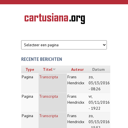
Overslaan en naar de inhoud gaan
CARTUSIANA
Geschiedenis
van de
kartuizerorde
in de
Nederlanden
RECENTE BERICHTEN
Type
Titel
Auteur
Datum
Pagina
Transcripta
Frans
zo,
Hendrickx
03/13/2016
- 08:26
Pagina
Transcripta
Frans
vr,
Hendrickx
03/11/2016
- 19:22
Pagina
Transcripta
Frans
zo,
Hendrickx
03/13/2016
- 15:52