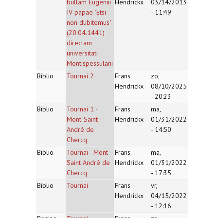
bullam Eugeniii
Hendrickx
03/14/2013
IV papae "Etsi
- 11:49
non dubitemus"
(20.04.1441)
directam
universitati
Montispessulani
Biblio
Tournai 2
Frans
zo,
Hendrickx
08/10/2025
- 20:23
Biblio
Tournai 1 -
Frans
ma,
Mont-Saint-
Hendrickx
01/31/2022
André de
- 14:50
Chercq
Biblio
Tournai - Mont
Frans
ma,
Saint André de
Hendrickx
01/31/2022
Chercq
- 17:35
Biblio
Tournai
Frans
vr,
Hendrickx
04/15/2022
- 12:16