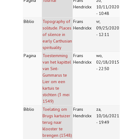
Pagina
Tournai
Frans
zo,
Hendrickx
10/11/2020
- 10:48
Biblio
Topography of
Frans
vr,
solitude. Places
Hendrickx
09/25/2020
of silence in
- 12:11
early Carthusian
spirituality
Pagina
Toestemming
Frans
wo,
van het kapittel
Hendrickx
02/18/2015
van Sint-
- 22:50
Gummarus te
Lier om een
kartuis te
stichten (3 mei
1549)
Biblio
Toelating om
Frans
za,
Brugs kartuizer
Hendrickx
10/16/2021
terug naar
- 19:49
klooster te
brengen (1548)