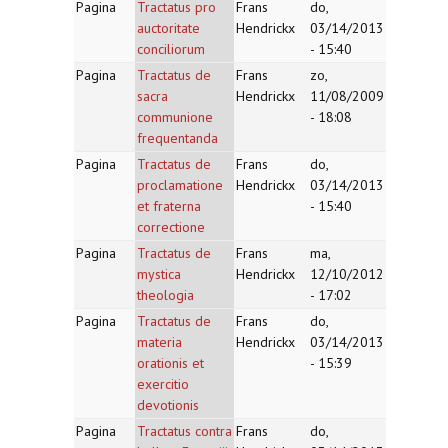
Pagina
Tractatus pro
Frans
do,
auctoritate
Hendrickx
03/14/2013
conciliorum
- 15:40
Pagina
Tractatus de
Frans
zo,
sacra
Hendrickx
11/08/2009
communione
- 18:08
frequentanda
Pagina
Tractatus de
Frans
do,
proclamatione
Hendrickx
03/14/2013
et fraterna
- 15:40
correctione
Pagina
Tractatus de
Frans
ma,
mystica
Hendrickx
12/10/2012
theologia
- 17:02
Pagina
Tractatus de
Frans
do,
materia
Hendrickx
03/14/2013
orationis et
- 15:39
exercitio
devotionis
Pagina
Tractatus contra
Frans
do,