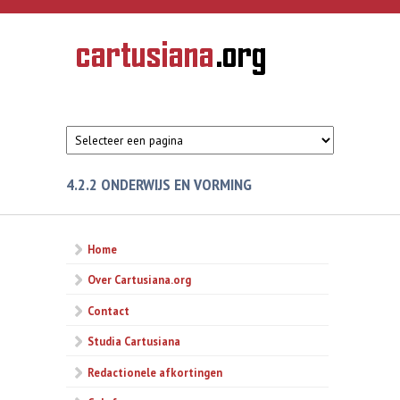
Overslaan en naar de inhoud gaan
CARTUSIANA
Geschiedenis
van de
kartuizerorde
in de
Nederlanden
4.2.2 ONDERWIJS EN VORMING
Home
Over Cartusiana.org
Contact
Studia Cartusiana
Redactionele afkortingen