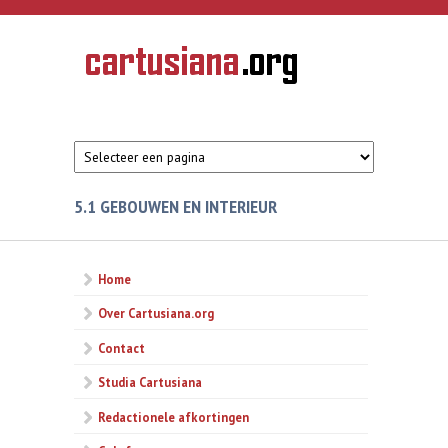
Overslaan en naar de inhoud gaan
CARTUSIANA
Geschiedenis
van de
kartuizerorde
in de
Nederlanden
5.1 GEBOUWEN EN INTERIEUR
Home
Over Cartusiana.org
Contact
Studia Cartusiana
Redactionele afkortingen