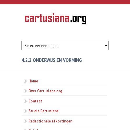
Overslaan en naar de inhoud gaan
CARTUSIANA
Geschiedenis
van de
kartuizerorde
in de
Nederlanden
4.2.2 ONDERWIJS EN VORMING
Home
Over Cartusiana.org
Contact
Studia Cartusiana
Redactionele afkortingen