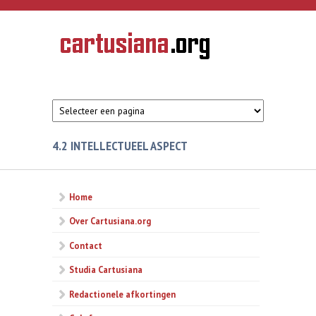
Overslaan en naar de inhoud gaan
CARTUSIANA
Geschiedenis
van de
kartuizerorde
in de
Nederlanden
4.2 INTELLECTUEEL ASPECT
Home
Over Cartusiana.org
Contact
Studia Cartusiana
Redactionele afkortingen