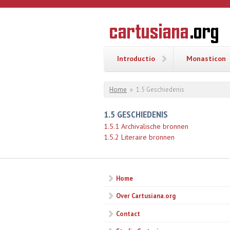
Overslaan en naar de inhoud gaan
CARTUSI
Geschiedenis
van de
kartuizerorde
in de
Nederlanden
Introductio
Monasticon
U bent hier
Home
»
1.5 Geschiedenis
1.5 GESCHIEDENIS
1.5.1 Archivalische bronnen
1.5.2 Literaire bronnen
Home
Over Cartusiana.org
Contact